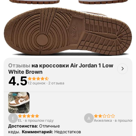
Отзывы
на
кроссовки Air Jordan 1 Low
White Brown
4.5
12 оценок
·
2 отзыва
E
А
EL
·
в прошлом году
Анжелика
·
в прошлом 
Достоинства:
Отличные
кеды.
Комментарий:
Недостатков