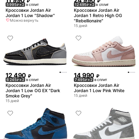
11 990
24 990
₽
₽
5 995
× 2
в сплит
12 495
× 2
в сплит
₽
₽
Кроссовки Jordan Air
Кроссовки Jordan Air
Jordan 1 Low "Shadow"
Jordan 1 Retro High OG
Можно вернуть
"Rebellionaire"
15 дней
12 490
14 990
₽
₽
6 245
× 2
в сплит
7 495
× 2
в сплит
₽
₽
Кроссовки Jordan Air
Кроссовки Jordan Air
Jordan 1 Low OG EX "Dark
Jordan 1 Low Pink White
Smoke Grey"
15 дней
15 дней