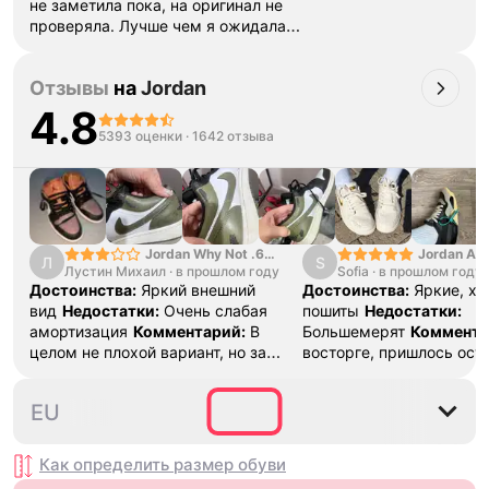
не заметила пока, на оригинал не
проверяла. Лучше чем я ожидала,
в живую вообще огонь. Беру у
магазина уже вторую пару и все
Отзывы
на
Jordan
отлично! Надеюсь
оригинал)
Ответ поддержки:
4.8
Благодарим за отзыв 🦄 Откиньте
5393 оценки
·
1642 отзыва
сомнения в сторону, мы
гарантируем подлинность товара!
Если по каким-то причинам у вас
на руках окажется подделка — мы
вернем деньги в трехкратном
размере. Каждый товар проходит
Jordan Why Not .6
Jordan Air
Л
S
Лустин Михаил
"Bright Crimson" PF
·
в прошлом году
Sofia
·
в прошлом году
SE "Turf O
проверку на оригинальность,
Достоинства:
Яркий внешний
Достоинства:
Яркие, х
ознакомиться подробно вы можете
вид
Недостатки:
Очень слабая
пошиты
Недостатки:
в разделе Блог «Проверка на
амортизация
Комментарий:
В
Большемерят
Коммента
оригинальность»
целом не плохой вариант, но за
восторге, пришлось ост
стоимость этих кроссовок
первые на вырост , пер
множество других более хороших
новые поменьше. Наряд
35.5
36
36.5
37.5
38
EU
баскетбольных кроссовок
красивые.
Как определить размер
обуви