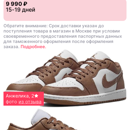
9 990 ₽
15-19 дней
Обратите внимание: Срок доставки указан до
поступления товара в магазин в Москве при условии
своевременного предоставления паспортных данных
для таможенного оформления после оформления
заказа.
Подробнее.
EL
Анжелика
,
5
,
2
фото
фото
из отзыва
из отзыва