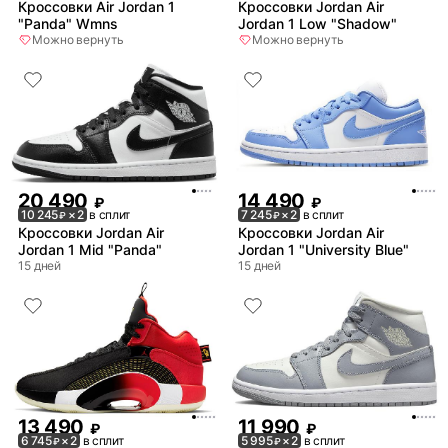
Кроссовки Air Jordan 1
Кроссовки Jordan Air
"Panda" Wmns
Jordan 1 Low "Shadow"
Можно вернуть
Можно вернуть
20 490
14 490
₽
₽
10 245
× 2
в сплит
7 245
× 2
в сплит
₽
₽
Кроссовки Jordan Air
Кроссовки Jordan Air
Jordan 1 Mid "Panda"
Jordan 1 "University Blue"
15 дней
15 дней
13 490
11 990
₽
₽
6 745
× 2
в сплит
5 995
× 2
в сплит
₽
₽