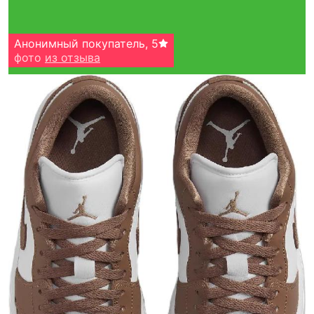
Анонимный покупатель
,
5
фото
из отзыва
Тройная гарантия
оригинальности
Товар сертифицирован и опломбирован.
Проверяем на оригинальность
по 16 параметрам.
Если придёт подделка — вернём деньги
в трёхкратном размере.
Как мы провеяем товары