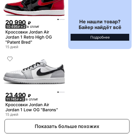
Не нашли товар?
20 990
₽
Байер найдёт всё
10 495
× 2
в сплит
₽
Кроссовки Jordan Air
Jordan 1 Retro High OG
Подробнее
"Patent Bred"
15 дней
23 490
₽
11 745
× 2
в сплит
₽
Кроссовки Jordan Air
Jordan 1 Low OG "Barons"
15 дней
Показать больше похожих