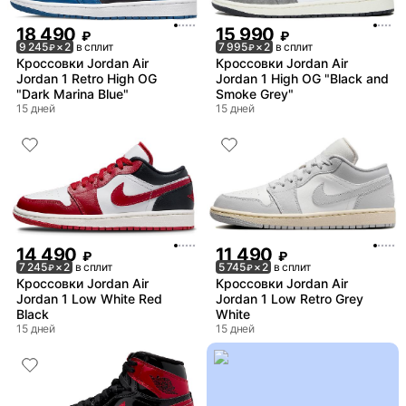
18 490
15 990
₽
₽
9 245
× 2
в сплит
7 995
× 2
в сплит
₽
₽
Кроссовки Jordan Air
Кроссовки Jordan Air
Jordan 1 Retro High OG
Jordan 1 High OG "Black and
"Dark Marina Blue"
Smoke Grey"
15 дней
15 дней
14 490
11 490
₽
₽
7 245
× 2
в сплит
5 745
× 2
в сплит
₽
₽
Кроссовки Jordan Air
Кроссовки Jordan Air
Jordan 1 Low White Red
Jordan 1 Low Retro Grey
Black
White
15 дней
15 дней