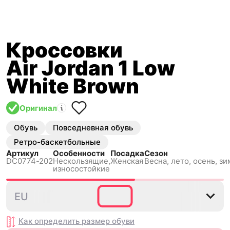
Кроссовки
Air Jordan 1 Low
White Brown
Оригинал
Обувь
Повседневная обувь
Ретро-баскетбольные
Артикул
Особенности
Посадка
Сезон
DC0774-202
Нескользящиe,
Женская
Весна, лето, осень, зи
износостойкие
35.5
36
36.5
37.5
38
EU
Как определить размер
обуви