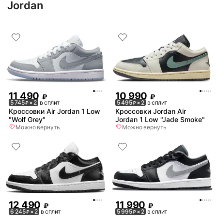
Jordan
11 490
10 990
₽
₽
5 745
× 2
в сплит
5 495
× 2
в сплит
₽
₽
Кроссовки Air Jordan 1 Low
Кроссовки Jordan Air
"Wolf Grey"
Jordan 1 Low "Jade Smoke"
Можно вернуть
Можно вернуть
12 490
11 990
₽
₽
6 245
× 2
в сплит
5 995
× 2
в сплит
₽
₽