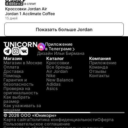
₽
4 495
× 2
в сплит
₽
Кроссовки Jordan Air
Jordan 1 Acclimate Coffee
15 дней
Показать больше Jordan
Приложение
в Телеграме
Дизайн Ильи Бирмана
Магазин
Каталог
Компания
Магазин в Москве
Кроссовки
Приложение
Оплата
Все бренды
Команда
Доставка
Air Jordan
Отзывы
Помощь
Nike
Контакты
Гарантия и
New Balance
безопасность
Adidas
Проверка на
Asics
оригинальность
Как выбрать
размер
Как ухаживать за
вещами
©
2026
ООО «Юникорн»
Карта сайта
Политика конфиденциальности
Оферта
Пользовательское соглашение