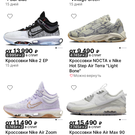
15 дней
15 дней
от
13 990
от
9 490
₽
₽
6 995
× 2
в сплит
4 745
× 2
в сплит
₽
₽
Кроссовки Nike 2 EP
Кроссовки NOCTA x Nike
15 дней
Hot Step Air Terra "Light
Bone"
Можно вернуть
от
11 490
от
15 490
₽
₽
5 745
× 2
в сплит
7 745
× 2
в сплит
₽
₽
Кроссовки Nike Air Zoom
Кроссовки Nike Air Max 90