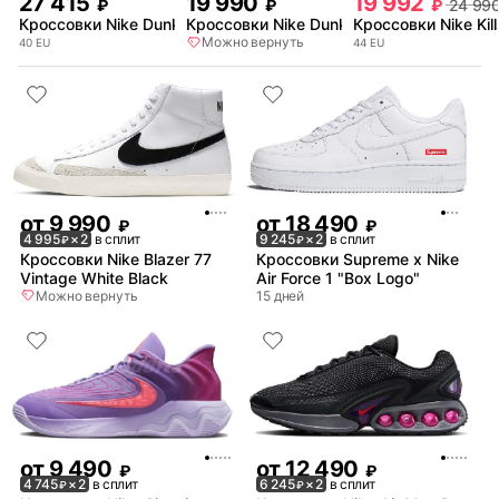
27 415
19 990
19 992
₽
₽
₽
24 99
Кроссовки Nike Dunk Low White Blue
Кроссовки Nike Dunk Low "Year Of The S
Кроссовки Nike Kil
Можно вернуть
40
EU
44
EU
от
9 990
от
18 490
₽
₽
4 995
× 2
в сплит
9 245
× 2
в сплит
₽
₽
Кроссовки Nike Blazer 77
Кроссовки Supreme x Nike
Vintage White Black
Air Force 1 "Box Logo"
Можно вернуть
15 дней
от
9 490
от
12 490
₽
₽
4 745
× 2
в сплит
6 245
× 2
в сплит
₽
₽