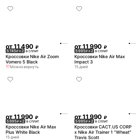
от
11 490
от
11 990
₽
₽
5 745
× 2
в сплит
5 995
× 2
в сплит
₽
₽
Кроссовки Nike Air Zoom
Кроссовки Nike Air Max
Vomero 5 Black
Impact 3
Можно вернуть
15 дней
от
11 990
от
11 990
₽
₽
5 995
× 2
в сплит
5 995
× 2
в сплит
₽
₽
Кроссовки Nike Air Max
Кроссовки CACT.US CORP
Plus White Black
x Nike Air Trainer 1 "Wheat"
15 дней
Travis Scott