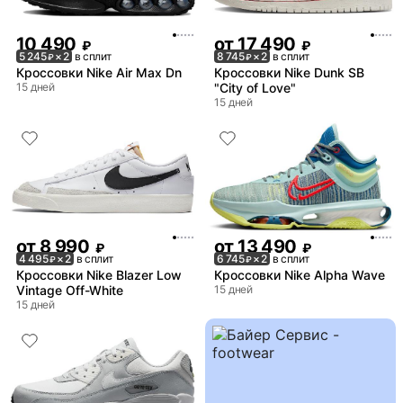
10 490
от
17 490
₽
₽
5 245
× 2
в сплит
8 745
× 2
в сплит
₽
₽
Кроссовки Nike Air Max Dn
Кроссовки Nike Dunk SB
15 дней
"City of Love"
15 дней
от
8 990
от
13 490
₽
₽
4 495
× 2
в сплит
6 745
× 2
в сплит
₽
₽
Кроссовки Nike Blazer Low
Кроссовки Nike Alpha Wave
Vintage Off-White
15 дней
15 дней