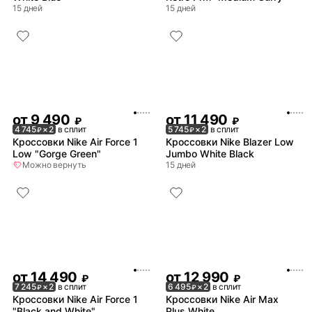
15 дней
15 дней
от
9 490
от
11 490
₽
₽
4 745
× 2
в сплит
5 745
× 2
в сплит
₽
₽
Кроссовки Nike Air Force 1
Кроссовки Nike Blazer Low
Low "Gorge Green"
Jumbo White Black
Можно вернуть
15 дней
от
14 490
от
12 990
₽
₽
7 245
× 2
в сплит
6 495
× 2
в сплит
₽
₽
Кроссовки Nike Air Force 1
Кроссовки Nike Air Max
"Black and White"
Plus White