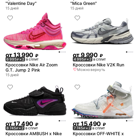
"Valentine Day"
"Mica Green"
15 дней
15 дней
от
13 990
от
9 990
₽
₽
6 995
× 2
в сплит
4 995
× 2
в сплит
₽
₽
Кроссовки Nike Air Zoom
Кроссовки Nike V2K Run
G.T. Jump 2 Pink
Можно вернуть
15 дней
от
17 490
от
15 490
₽
₽
8 745
× 2
в сплит
7 745
× 2
в сплит
₽
₽
Кроссовки AMBUSH x Nike
Кроссовки OFF-WHITE x