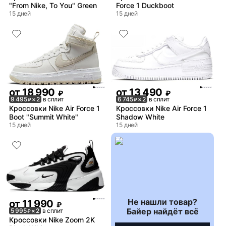
"From Nike, To You" Green
Force 1 Duckboot
15 дней
15 дней
от
18 990
от
13 490
₽
₽
9 495
× 2
в сплит
6 745
× 2
в сплит
₽
₽
Кроссовки Nike Air Force 1
Кроссовки Nike Air Force 1
Boot "Summit White"
Shadow White
15 дней
15 дней
Не нашли товар?
от
11 990
₽
Байер найдёт всё
5 995
× 2
в сплит
₽
Кроссовки Nike Zoom 2K