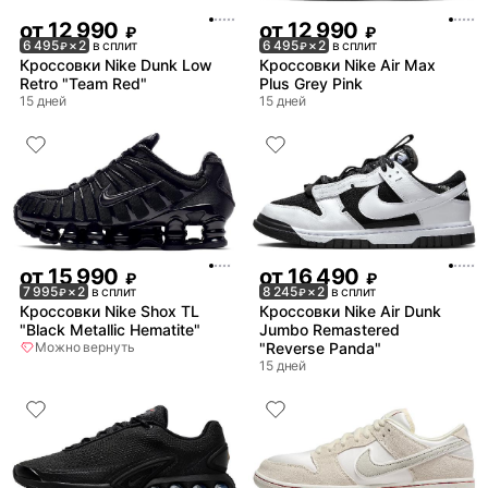
от
12 990
от
12 990
₽
₽
6 495
× 2
в сплит
6 495
× 2
в сплит
₽
₽
Кроссовки Nike Dunk Low
Кроссовки Nike Air Max
Retro "Team Red"
Plus Grey Pink
15 дней
15 дней
от
15 990
от
16 490
₽
₽
7 995
× 2
в сплит
8 245
× 2
в сплит
₽
₽
Кроссовки Nike Shox TL
Кроссовки Nike Air Dunk
"Black Metallic Hematite"
Jumbo Remastered
Можно вернуть
"Reverse Panda"
15 дней