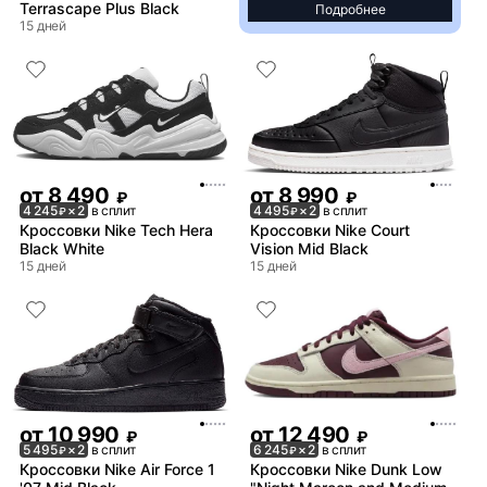
Terrascape Plus Black
Подробнее
15 дней
от
8 490
от
8 990
₽
₽
4 245
× 2
в сплит
4 495
× 2
в сплит
₽
₽
Кроссовки Nike Tech Hera
Кроссовки Nike Court
Black White
Vision Mid Black
15 дней
15 дней
от
10 990
от
12 490
₽
₽
5 495
× 2
в сплит
6 245
× 2
в сплит
₽
₽
Кроссовки Nike Air Force 1
Кроссовки Nike Dunk Low