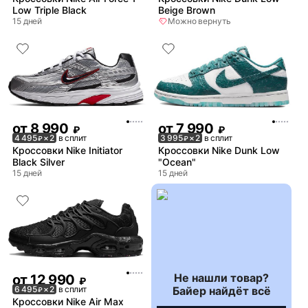
Low Triple Black
Beige Brown
15 дней
Можно вернуть
от
8 990
от
7 990
₽
₽
4 495
× 2
в сплит
3 995
× 2
в сплит
₽
₽
Кроссовки Nike Initiator
Кроссовки Nike Dunk Low
Black Silver
"Ocean"
15 дней
15 дней
Не нашли товар?
от
12 990
₽
Байер найдёт всё
6 495
× 2
в сплит
₽
Кроссовки Nike Air Max