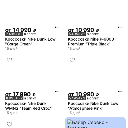
от
14 990
от
10 990
₽
₽
7 495
× 2
в сплит
5 495
× 2
в сплит
₽
₽
Кроссовки Nike Dunk Low
Кроссовки Nike P-6000
"Gorge Green"
Premium "Triple Black"
15 дней
15 дней
от
17 990
от
10 990
₽
₽
8 995
× 2
в сплит
5 495
× 2
в сплит
₽
₽
Кроссовки Nike Dunk
Кроссовки Nike Dunk Low
WMNS "Team Red Croc"
"Atmosphere Pink"
15 дней
15 дней