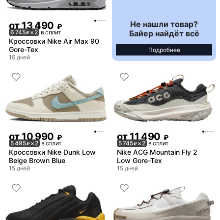
Не нашли товар?
от
13 490
₽
Байер найдёт всё
6 745
× 2
в сплит
₽
Кроссовки Nike Air Max 90
Gore-Tex
Подробнее
15 дней
от
10 990
от
11 490
₽
₽
5 495
× 2
в сплит
5 745
× 2
в сплит
₽
₽
Кроссовки Nike Dunk Low
Nike ACG Mountain Fly 2
Beige Brown Blue
Low Gore-Tex
15 дней
15 дней