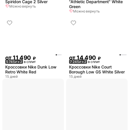
Spiridon Cage 2 Silver
"Athletic Department" White
Можно вернуть
Green
Можно вернуть
от
11 490
от
14 490
₽
₽
5 745
× 2
в сплит
7 245
× 2
в сплит
₽
₽
Кроссовки Nike Dunk Low
Кроссовки Nike Court
Retro White Red
Borough Low GS White Silver
15 дней
15 дней