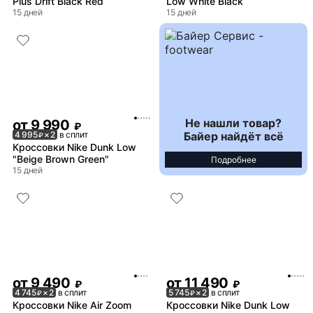
Plus Drift Black Red
Low White Black
15 дней
15 дней
Не нашли товар?
от
9 990
₽
Байер найдёт всё
4 995
× 2
в сплит
₽
Кроссовки Nike Dunk Low
"Beige Brown Green"
Подробнее
15 дней
от
9 490
от
11 490
₽
₽
4 745
× 2
в сплит
5 745
× 2
в сплит
₽
₽
Кроссовки Nike Air Zoom
Кроссовки Nike Dunk Low