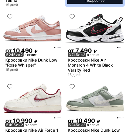
Tekno
Подробнее
15 дней
от
10 490
от
7 490
₽
₽
5 245
× 2
в сплит
3 745
× 2
в сплит
₽
₽
Кроссовки Nike Dunk Low
Кроссовки Nike Air
"Rose Whisper"
Monarch 4 White Black
15 дней
Varsity Red
15 дней
от
10 990
от
10 490
₽
₽
5 495
× 2
в сплит
5 245
× 2
в сплит
₽
₽
Кроссовки Nike Air Force 1
Кроссовки Nike Dunk Low