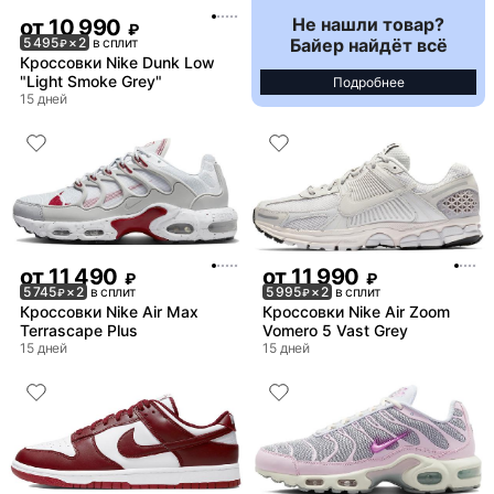
Не нашли товар?
от
10 990
₽
Байер найдёт всё
5 495
× 2
в сплит
₽
Кроссовки Nike Dunk Low
"Light Smoke Grey"
Подробнее
15 дней
от
11 490
от
11 990
₽
₽
5 745
× 2
в сплит
5 995
× 2
в сплит
₽
₽
Кроссовки Nike Air Max
Кроссовки Nike Air Zoom
Terrascape Plus
Vomero 5 Vast Grey
15 дней
15 дней