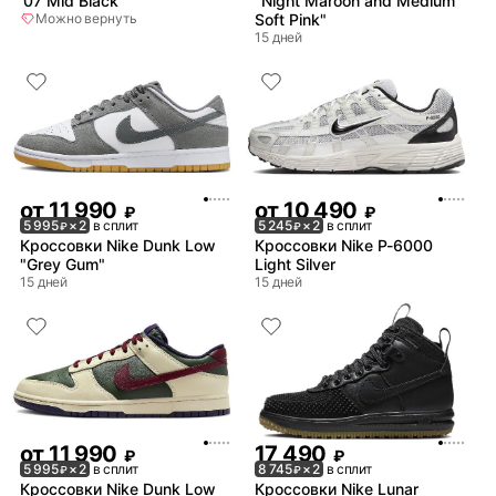
'07 Mid Black
"Night Maroon and Medium
Можно вернуть
Soft Pink"
15 дней
от
11 990
от
10 490
₽
₽
5 995
× 2
в сплит
5 245
× 2
в сплит
₽
₽
Кроссовки Nike Dunk Low
Кроссовки Nike P-6000
"Grey Gum"
Light Silver
15 дней
15 дней
от
11 990
17 490
₽
₽
5 995
× 2
в сплит
8 745
× 2
в сплит
₽
₽
Кроссовки Nike Dunk Low
Кроссовки Nike Lunar