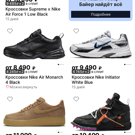
Байер найдёт всё
9 495
× 2
в сплит
₽
Кроссовки Supreme x Nike
Air Force 1 Low Black
Подробнее
15 дней
от
8 490
от
9 490
₽
₽
4 245
× 2
в сплит
4 745
× 2
в сплит
₽
₽
Кроссовки Nike Air Monarch
Кроссовки Nike Initiator
4 Black
White Blue
Можно вернуть
15 дней