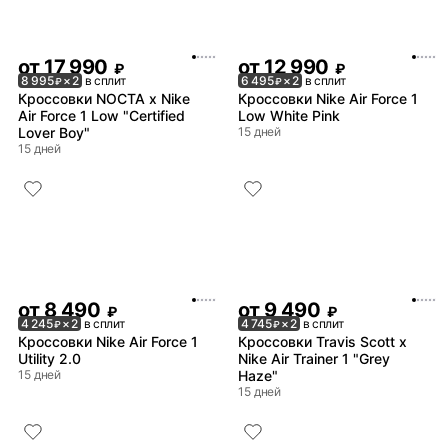
от
17 990
от
12 990
₽
₽
8 995
× 2
в сплит
6 495
× 2
в сплит
₽
₽
Кроссовки NOCTA x Nike
Кроссовки Nike Air Force 1
Air Force 1 Low "Certified
Low White Pink
Lover Boy"
15 дней
15 дней
от
8 490
от
9 490
₽
₽
4 245
× 2
в сплит
4 745
× 2
в сплит
₽
₽
Кроссовки Nike Air Force 1
Кроссовки Travis Scott x
Utility 2.0
Nike Air Trainer 1 "Grey
15 дней
Haze"
15 дней