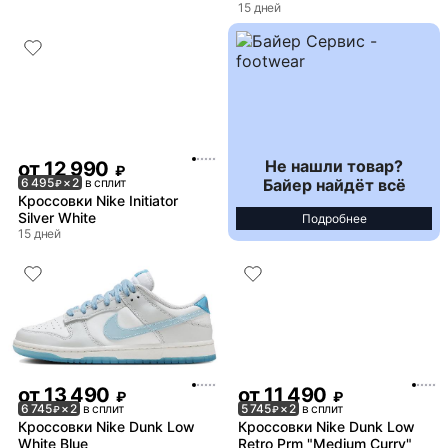
15 дней
Не нашли товар?
от
12 990
₽
Байер найдёт всё
6 495
× 2
в сплит
₽
Кроссовки Nike Initiator
Silver White
Подробнее
15 дней
от
13 490
от
11 490
₽
₽
6 745
× 2
в сплит
5 745
× 2
в сплит
₽
₽
Кроссовки Nike Dunk Low
Кроссовки Nike Dunk Low
White Blue
Retro Prm "Medium Curry"