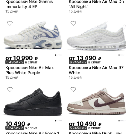
Кроссовки Nike Giannis
Кроссовки Nike Air Max Dn
Immortality 4 EP
"All Night"
15 дней
15 дней
от
10 990
от
13 490
₽
₽
5 495
× 2
в сплит
6 745
× 2
в сплит
₽
₽
Кроссовки Nike Air Max
Кроссовки Nike Air Max 97
Plus White Purple
White
15 дней
15 дней
10 490
от
10 490
₽
₽
5 245
× 2
в сплит
5 245
× 2
в сплит
₽
₽
Кроссовки Nike Air Force 1
Кроссовки Nike Dunk Low