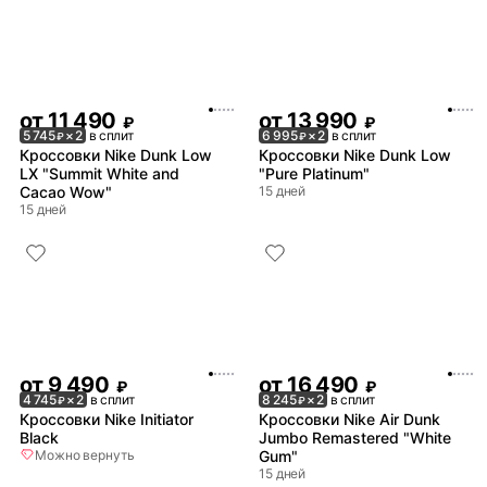
от
11 490
от
13 990
₽
₽
5 745
× 2
в сплит
6 995
× 2
в сплит
₽
₽
Кроссовки Nike Dunk Low
Кроссовки Nike Dunk Low
LX "Summit White and
"Pure Platinum"
Cacao Wow"
15 дней
15 дней
от
9 490
от
16 490
₽
₽
4 745
× 2
в сплит
8 245
× 2
в сплит
₽
₽
Кроссовки Nike Initiator
Кроссовки Nike Air Dunk
Black
Jumbo Remastered "White
Можно вернуть
Gum"
15 дней