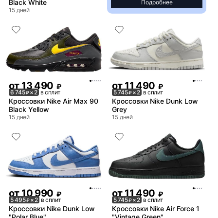
Black White
Подробнее
15 дней
от
13 490
от
11 490
₽
₽
6 745
× 2
в сплит
5 745
× 2
в сплит
₽
₽
Кроссовки Nike Air Max 90
Кроссовки Nike Dunk Low
Black Yellow
Grey
15 дней
15 дней
от
10 990
от
11 490
₽
₽
5 495
× 2
в сплит
5 745
× 2
в сплит
₽
₽
Кроссовки Nike Dunk Low
Кроссовки Nike Air Force 1
"Polar Blue"
"Vintage Green"