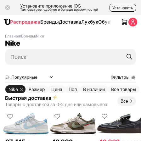
Установите приложение iOS
Установить
Там быстрее, удобнее и больше возможностей
Распродажа
Бренды
Доставка
Лукбук
Обувь
Одежда
Ак
Главная
/
Бренды
/
Nike
Nike
Поиск
Фильтры
Nike
Размер
Цена
Пол
В наличии
Все товары
Быстрая доставка
Все
Товары с доставкой за 0-2 дня или самовывоз