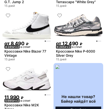
G.T. Jump 2
Terrascape "White Grey"
15 дней
15 дней
от
8 490
от
12 490
₽
₽
4 245
× 2
в сплит
6 245
× 2
в сплит
₽
₽
Кроссовки Nike Blazer 77
Кроссовки Nike P-6000
Vintage
Silver Grey
15 дней
15 дней
Не нашли товар?
11 990
₽
Байер найдёт всё
5 995
× 2
в сплит
₽
Кроссовки Nike M2K