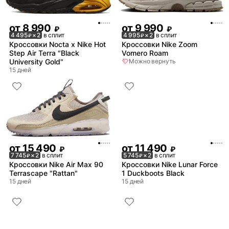
от
8 990
от
9 990
₽
₽
4 495
× 2
в сплит
4 995
× 2
в сплит
₽
₽
Кроссовки Nocta x Nike Hot
Кроссовки Nike Zoom
Step Air Terra "Black
Vomero Roam
University Gold"
Можно вернуть
15 дней
от
15 490
от
11 490
₽
₽
7 745
× 2
в сплит
5 745
× 2
в сплит
₽
₽
Кроссовки Nike Air Max 90
Кроссовки Nike Lunar Force
Terrascape "Rattan"
1 Duckboots Black
15 дней
15 дней