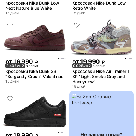
Кроссовки Nike Dunk Low
Кроссовки Nike Dunk Low
Next Nature Blue White
Retro White
15 дней
15 дней
от
16 990
от
19 990
₽
₽
8 495
× 2
в сплит
9 995
× 2
в сплит
₽
₽
Кроссовки Nike Dunk SB
Кроссовки Nike Air Trainer 1
"Burgundy Crush" Valentines
SP "Light Smoke Grey and
15 дней
Honeydew"
15 дней
Не нашли товар?
от
18 990
₽