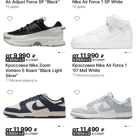
Air Adjust Force SP "Black"
Nike Air Force 1 SP White
15 дней
15 дней
от
9 990
от
11 990
₽
₽
4 995
× 2
в сплит
5 995
× 2
в сплит
₽
₽
Кроссовки Nike Zoom
Кроссовки Nike Air Force 1
Vomero 5 Roam "Black Light
'07 Mid White
Silver"
Можно вернуть
Можно вернуть
от
11 990
от
11 490
₽
₽
5 995
× 2
в сплит
5 745
× 2
в сплит
₽
₽