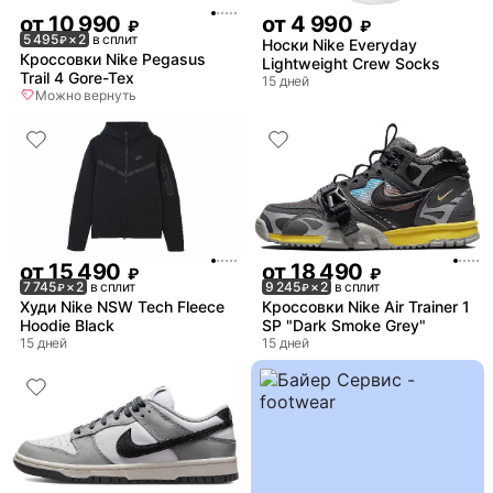
от
10 990
от
4 990
₽
₽
5 495
× 2
в сплит
₽
Носки Nike Everyday
Кроссовки Nike Pegasus
Lightweight Crew Socks
Trail 4 Gore-Tex
15 дней
Можно вернуть
от
15 490
от
18 490
₽
₽
7 745
× 2
в сплит
9 245
× 2
в сплит
₽
₽
Худи Nike NSW Tech Fleece
Кроссовки Nike Air Trainer 1
Hoodie Black
SP "Dark Smoke Grey"
15 дней
15 дней