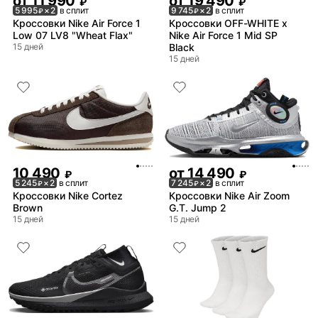
от
11 990
от
19 490
₽
₽
5 995
× 2
в сплит
9 745
× 2
в сплит
₽
₽
Кроссовки Nike Air Force 1
Кроссовки OFF-WHITE x
Low 07 LV8 "Wheat Flax"
Nike Air Force 1 Mid SP
15 дней
Black
15 дней
10 490
от
14 490
₽
₽
5 245
× 2
в сплит
7 245
× 2
в сплит
₽
₽
Кроссовки Nike Cortez
Кроссовки Nike Air Zoom
Brown
G.T. Jump 2
15 дней
15 дней