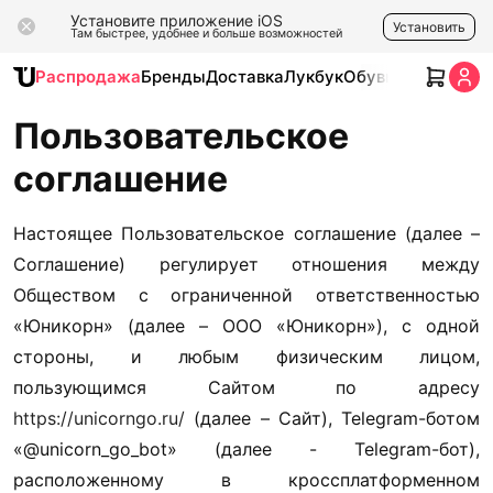
Установите приложение iOS
Установить
Там быстрее, удобнее и больше возможностей
Распродажа
Бренды
Доставка
Лукбук
Обувь
Одежда
Ак
Пользовательское
соглашение
Настоящее Пользовательское соглашение (далее – 
Соглашение) регулирует отношения между 
Обществом с ограниченной ответственностью 
«Юникорн» (далее – ООО «Юникорн»), с одной 
стороны, и любым физическим лицом, 
пользующимся Сайтом по адресу 
https://unicorngo.ru/
 (далее – Сайт), Telegram-ботом 
«@unicorn_go_bot» (далее - Telegram-бот), 
расположенному в кроссплатформенном 