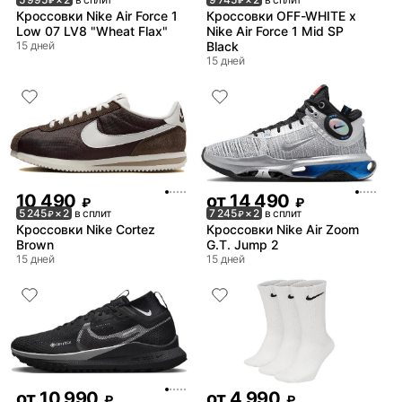
₽
₽
Кроссовки Nike Air Force 1
Кроссовки OFF-WHITE x
Low 07 LV8 "Wheat Flax"
Nike Air Force 1 Mid SP
15 дней
Black
15 дней
10 490
от
14 490
₽
₽
5 245
× 2
в сплит
7 245
× 2
в сплит
₽
₽
Кроссовки Nike Cortez
Кроссовки Nike Air Zoom
Brown
G.T. Jump 2
15 дней
15 дней
от
10 990
от
4 990
₽
₽