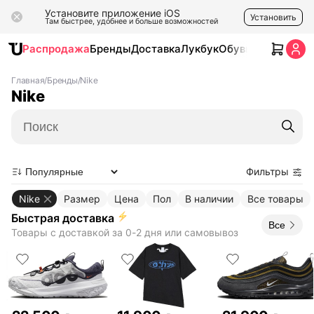
Установите приложение iOS
Установить
Там быстрее, удобнее и больше возможностей
Распродажа
Бренды
Доставка
Лукбук
Обувь
Одежда
Ак
Главная
/
Бренды
/
Nike
Nike
Поиск
Фильтры
Nike
Размер
Цена
Пол
В наличии
Все товары
Быстрая доставка
Все
Товары с доставкой за 0-2 дня или самовывоз