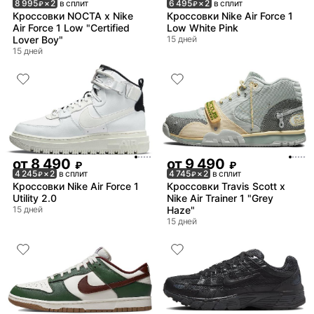
8 995
× 2
в сплит
6 495
× 2
в сплит
₽
₽
Кроссовки NOCTA x Nike
Кроссовки Nike Air Force 1
Air Force 1 Low "Certified
Low White Pink
Lover Boy"
15 дней
15 дней
от
8 490
от
9 490
₽
₽
4 245
× 2
в сплит
4 745
× 2
в сплит
₽
₽
Кроссовки Nike Air Force 1
Кроссовки Travis Scott x
Utility 2.0
Nike Air Trainer 1 "Grey
15 дней
Haze"
15 дней