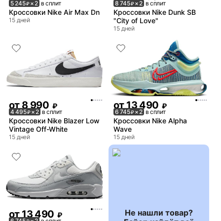
5 245
× 2
в сплит
8 745
× 2
в сплит
₽
₽
Кроссовки Nike Air Max Dn
Кроссовки Nike Dunk SB
15 дней
"City of Love"
15 дней
от
8 990
от
13 490
₽
₽
4 495
× 2
в сплит
6 745
× 2
в сплит
₽
₽
Кроссовки Nike Blazer Low
Кроссовки Nike Alpha
Vintage Off-White
Wave
15 дней
15 дней
Не нашли товар?
от
13 490
₽
6 745
× 2
в сплит