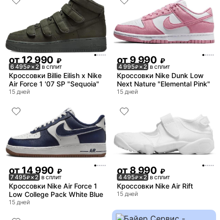
от
12 990
от
9 990
₽
₽
6 495
× 2
в сплит
4 995
× 2
в сплит
₽
₽
Кроссовки Billie Eilish x Nike
Кроссовки Nike Dunk Low
Air Force 1 '07 SP "Sequoia"
Next Nature "Elemental Pink"
15 дней
15 дней
от
14 990
от
8 990
₽
₽
7 495
× 2
в сплит
4 495
× 2
в сплит
₽
₽
Кроссовки Nike Air Force 1
Кроссовки Nike Air Rift
Low College Pack White Blue
15 дней
15 дней