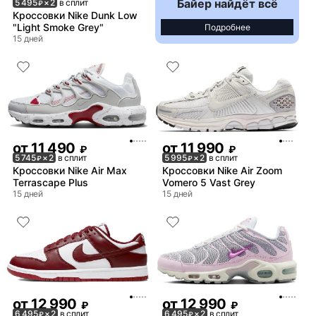
Байер найдёт всё
5 495
× 2
в сплит
₽
Кроссовки Nike Dunk Low
"Light Smoke Grey"
Подробнее
15 дней
от
11 490
от
11 990
₽
₽
5 745
× 2
в сплит
5 995
× 2
в сплит
₽
₽
Кроссовки Nike Air Max
Кроссовки Nike Air Zoom
Terrascape Plus
Vomero 5 Vast Grey
15 дней
15 дней
от
12 990
от
12 990
₽
₽
6 495
× 2
в сплит
6 495
× 2
в сплит
₽
₽