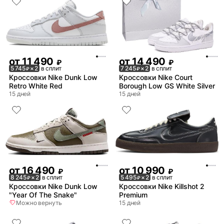
от
11 490
от
14 490
₽
₽
5 745
× 2
в сплит
7 245
× 2
в сплит
₽
₽
Кроссовки Nike Dunk Low
Кроссовки Nike Court
Retro White Red
Borough Low GS White Silver
15 дней
15 дней
от
16 490
от
10 990
₽
₽
8 245
× 2
в сплит
5 495
× 2
в сплит
₽
₽
Кроссовки Nike Dunk Low
Кроссовки Nike Killshot 2
"Year Of The Snake"
Premium
Можно вернуть
15 дней