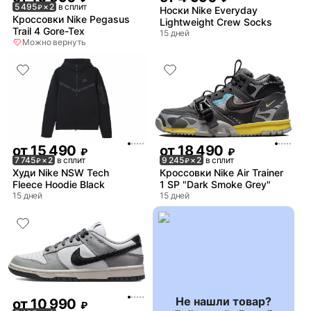
5 495
× 2
в сплит
₽
Носки Nike Everyday
Кроссовки Nike Pegasus
Lightweight Crew Socks
Trail 4 Gore-Tex
15 дней
Можно вернуть
от
15 490
от
18 490
₽
₽
7 745
× 2
в сплит
9 245
× 2
в сплит
₽
₽
Худи Nike NSW Tech
Кроссовки Nike Air Trainer
Fleece Hoodie Black
1 SP "Dark Smoke Grey"
15 дней
15 дней
Не нашли товар?
от
10 990
₽