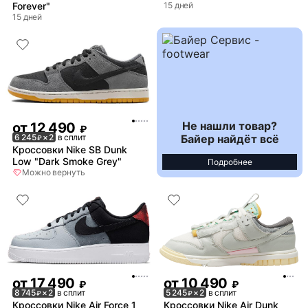
Forever"
15 дней
15 дней
Не нашли товар?
от
12 490
₽
Байер найдёт всё
6 245
× 2
в сплит
₽
Кроссовки Nike SB Dunk
Low "Dark Smoke Grey"
Подробнее
Можно вернуть
от
17 490
от
10 490
₽
₽
8 745
× 2
в сплит
5 245
× 2
в сплит
₽
₽
Кроссовки Nike Air Force 1
Кроссовки Nike Air Dunk