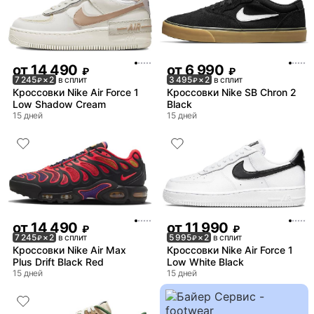
от
14 490
от
6 990
₽
₽
7 245
× 2
в сплит
3 495
× 2
в сплит
₽
₽
Кроссовки Nike Air Force 1
Кроссовки Nike SB Chron 2
Low Shadow Cream
Black
15 дней
15 дней
от
14 490
от
11 990
₽
₽
7 245
× 2
в сплит
5 995
× 2
в сплит
₽
₽
Кроссовки Nike Air Max
Кроссовки Nike Air Force 1
Plus Drift Black Red
Low White Black
15 дней
15 дней