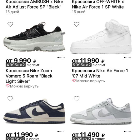
Кроссовки AMBUSH x Nike
Кроссовки OFF-WHITE x
Air Adjust Force SP "Black"
Nike Air Force 1 SP White
15 дней
15 дней
от
9 990
от
11 990
₽
₽
4 995
× 2
в сплит
5 995
× 2
в сплит
₽
₽
Кроссовки Nike Zoom
Кроссовки Nike Air Force 1
Vomero 5 Roam "Black
'07 Mid White
Light Silver"
Можно вернуть
Можно вернуть
от
11 990
от
11 490
₽
₽
5 995
× 2
в сплит
5 745
× 2
в сплит
₽
₽