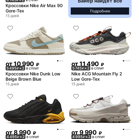
Байер найдёт всё
₽
Кроссовки Nike Air Max 90
Gore-Tex
Подробнее
15 дней
от
10 990
от
11 490
₽
₽
5 495
× 2
в сплит
5 745
× 2
в сплит
₽
₽
Кроссовки Nike Dunk Low
Nike ACG Mountain Fly 2
Beige Brown Blue
Low Gore-Tex
15 дней
15 дней
от
8 990
от
9 990
₽
₽
4 495
× 2
в сплит
4 995
× 2
в сплит
₽
₽