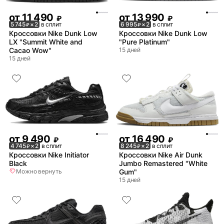
от
11 490
от
13 990
₽
₽
5 745
× 2
в сплит
6 995
× 2
в сплит
₽
₽
Кроссовки Nike Dunk Low
Кроссовки Nike Dunk Low
LX "Summit White and
"Pure Platinum"
Cacao Wow"
15 дней
15 дней
от
9 490
от
16 490
₽
₽
4 745
× 2
в сплит
8 245
× 2
в сплит
₽
₽
Кроссовки Nike Initiator
Кроссовки Nike Air Dunk
Black
Jumbo Remastered "White
Можно вернуть
Gum"
15 дней