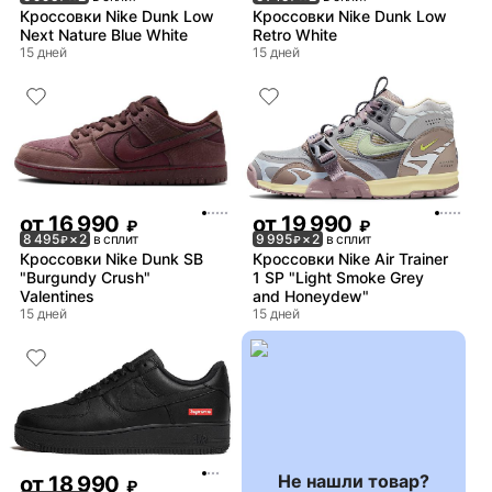
Кроссовки Nike Dunk Low
Кроссовки Nike Dunk Low
Next Nature Blue White
Retro White
15 дней
15 дней
от
16 990
от
19 990
₽
₽
8 495
× 2
в сплит
9 995
× 2
в сплит
₽
₽
Кроссовки Nike Dunk SB
Кроссовки Nike Air Trainer
"Burgundy Crush"
1 SP "Light Smoke Grey
Valentines
and Honeydew"
15 дней
15 дней
Не нашли товар?
от
18 990
₽