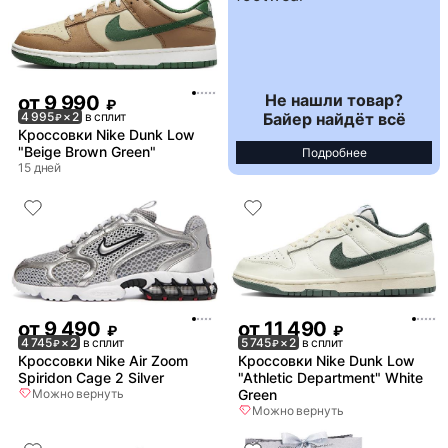
Не нашли товар?
от
9 990
₽
Байер найдёт всё
4 995
× 2
в сплит
₽
Кроссовки Nike Dunk Low
"Beige Brown Green"
Подробнее
15 дней
от
9 490
от
11 490
₽
₽
4 745
× 2
в сплит
5 745
× 2
в сплит
₽
₽
Кроссовки Nike Air Zoom
Кроссовки Nike Dunk Low
Spiridon Cage 2 Silver
"Athletic Department" White
Можно вернуть
Green
Можно вернуть