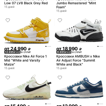
Low 07 LV8 Black Grey Red
Jumbo Remastered "Mint
15 дней
Foam"
15 дней
от
24 990
от
18 990
₽
₽
12 495
× 2
в сплит
9 495
× 2
в сплит
₽
₽
Кроссовки Nike Air Force 1
Кроссовки AMBUSH x Nike
Mid "White and Varsity
Air Adjust Force "Summit
Maize"
White and Black"
15 дней
15 дней