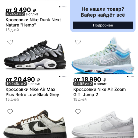
Не нашли товар?
от
9 490
₽
Байер найдёт всё
4 745
× 2
в сплит
₽
Кроссовки Nike Dunk Next
Nature "Hemp"
Подробнее
15 дней
от
20 490
от
18 990
₽
₽
10 245
× 2
в сплит
9 495
× 2
в сплит
₽
₽
Кроссовки Nike Air Max
Кроссовки Nike Air Zoom
Plus Retro Low Black Grey
G.T. Jump 2
15 дней
15 дней