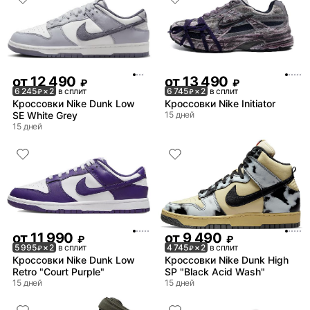
от
12 490
от
13 490
₽
₽
6 245
× 2
в сплит
6 745
× 2
в сплит
₽
₽
Кроссовки Nike Dunk Low
Кроссовки Nike Initiator
SE White Grey
15 дней
15 дней
от
11 990
от
9 490
₽
₽
5 995
× 2
в сплит
4 745
× 2
в сплит
₽
₽
Кроссовки Nike Dunk Low
Кроссовки Nike Dunk High
Retro "Court Purple"
SP "Black Acid Wash"
15 дней
15 дней