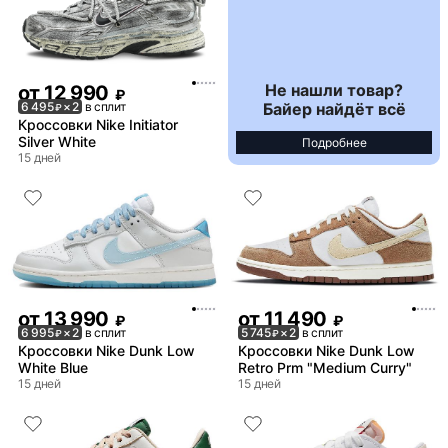
Не нашли товар?
от
12 990
₽
Байер найдёт всё
6 495
× 2
в сплит
₽
Кроссовки Nike Initiator
Silver White
Подробнее
15 дней
от
13 990
от
11 490
₽
₽
6 995
× 2
в сплит
5 745
× 2
в сплит
₽
₽
Кроссовки Nike Dunk Low
Кроссовки Nike Dunk Low
White Blue
Retro Prm "Medium Curry"
15 дней
15 дней