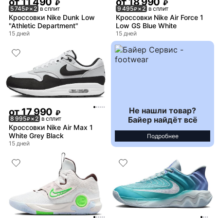
от
11 490
от
18 990
₽
₽
5 745
× 2
в сплит
9 495
× 2
в сплит
₽
₽
Кроссовки Nike Dunk Low
Кроссовки Nike Air Force 1
"Athletic Department"
Low GS Blue White
15 дней
15 дней
Не нашли товар?
от
17 990
₽
Байер найдёт всё
8 995
× 2
в сплит
₽
Кроссовки Nike Air Max 1
White Grey Black
Подробнее
15 дней