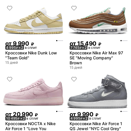
от
9 990
от
15 490
₽
₽
4 995
× 2
в сплит
7 745
× 2
в сплит
₽
₽
Кроссовки Nike Dunk Low
Кроссовки Nike Air Max 97
"Team Gold"
SE "Moving Company"
15 дней
Brown
15 дней
от
20 990
от
9 990
₽
₽
10 495
× 2
в сплит
4 995
× 2
в сплит
₽
₽
Кроссовки NOCTA x Nike
Кроссовки Nike Air Force 1
Air Force 1 "Love You
QS Jewel "NYC Cool Grey"