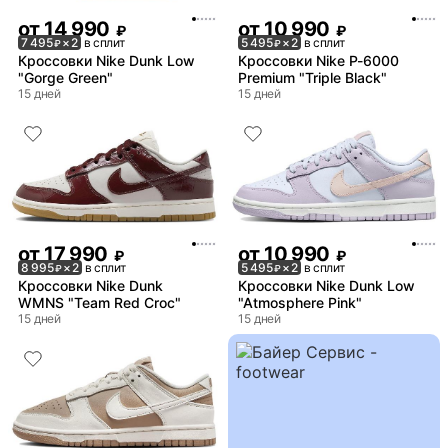
от
14 990
от
10 990
₽
₽
7 495
× 2
в сплит
5 495
× 2
в сплит
₽
₽
Кроссовки Nike Dunk Low
Кроссовки Nike P-6000
"Gorge Green"
Premium "Triple Black"
15 дней
15 дней
от
17 990
от
10 990
₽
₽
8 995
× 2
в сплит
5 495
× 2
в сплит
₽
₽
Кроссовки Nike Dunk
Кроссовки Nike Dunk Low
WMNS "Team Red Croc"
"Atmosphere Pink"
15 дней
15 дней