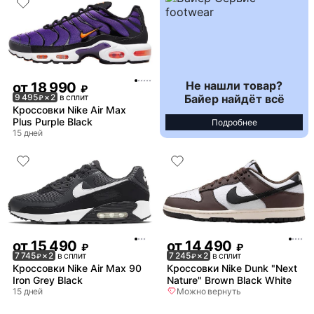
Не нашли товар?
от
18 990
₽
Байер найдёт всё
9 495
× 2
в сплит
₽
Кроссовки Nike Air Max
Plus Purple Black
Подробнее
15 дней
от
15 490
от
14 490
₽
₽
7 745
× 2
в сплит
7 245
× 2
в сплит
₽
₽
Кроссовки Nike Air Max 90
Кроссовки Nike Dunk "Next
Iron Grey Black
Nature" Brown Black White
15 дней
Можно вернуть