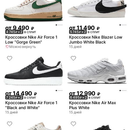
от
9 490
от
11 490
₽
₽
4 745
× 2
в сплит
5 745
× 2
в сплит
₽
₽
Кроссовки Nike Air Force 1
Кроссовки Nike Blazer Low
Low "Gorge Green"
Jumbo White Black
Можно вернуть
15 дней
от
14 490
от
12 990
₽
₽
7 245
× 2
в сплит
6 495
× 2
в сплит
₽
₽
Кроссовки Nike Air Force 1
Кроссовки Nike Air Max
"Black and White"
Plus White
15 дней
15 дней