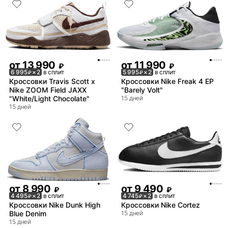
от
13 990
от
11 990
₽
₽
6 995
× 2
в сплит
5 995
× 2
в сплит
₽
₽
Кроссовки Travis Scott x
Кроссовки Nike Freak 4 EP
Nike ZOOM Field JAXX
"Barely Volt"
"White/Light Chocolate"
15 дней
15 дней
от
8 990
от
9 490
₽
₽
4 495
× 2
в сплит
4 745
× 2
в сплит
₽
₽
Кроссовки Nike Dunk High
Кроссовки Nike Cortez
Blue Denim
15 дней
15 дней