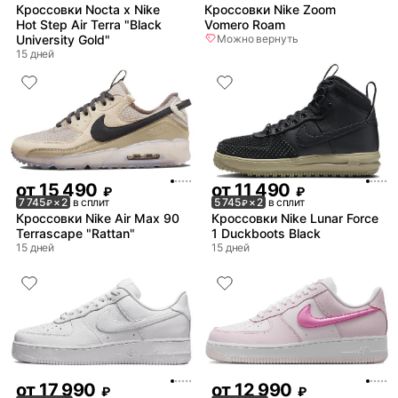
Кроссовки Nocta x Nike
Кроссовки Nike Zoom
Hot Step Air Terra "Black
Vomero Roam
University Gold"
Можно вернуть
15 дней
от
15 490
от
11 490
₽
₽
7 745
× 2
в сплит
5 745
× 2
в сплит
₽
₽
Кроссовки Nike Air Max 90
Кроссовки Nike Lunar Force
Terrascape "Rattan"
1 Duckboots Black
15 дней
15 дней
от
17 990
от
12 990
₽
₽