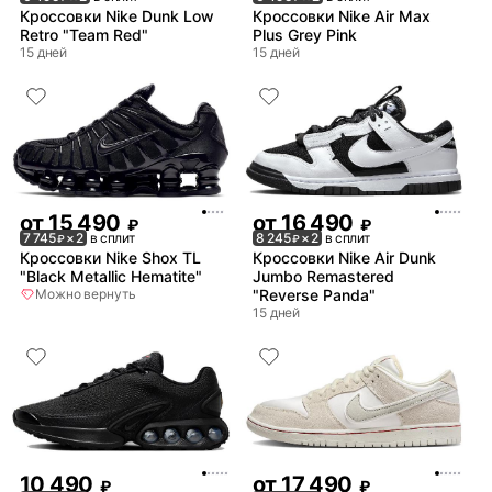
Кроссовки Nike Dunk Low
Кроссовки Nike Air Max
Retro "Team Red"
Plus Grey Pink
15 дней
15 дней
от
15 490
от
16 490
₽
₽
7 745
× 2
в сплит
8 245
× 2
в сплит
₽
₽
Кроссовки Nike Shox TL
Кроссовки Nike Air Dunk
"Black Metallic Hematite"
Jumbo Remastered
Можно вернуть
"Reverse Panda"
15 дней
10 490
от
17 490
₽
₽