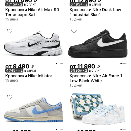
от
15 490
от
12 990
₽
₽
7 745
× 2
в сплит
6 495
× 2
в сплит
₽
₽
Кроссовки Nike Air Max 90
Кроссовки Nike Dunk Low
Terrascape Sail
"Industrial Blue"
15 дней
15 дней
от
9 490
от
11 990
₽
₽
4 745
× 2
в сплит
5 995
× 2
в сплит
₽
₽
Кроссовки Nike Initiator
Кроссовки Nike Air Force 1
15 дней
Low Black White
15 дней