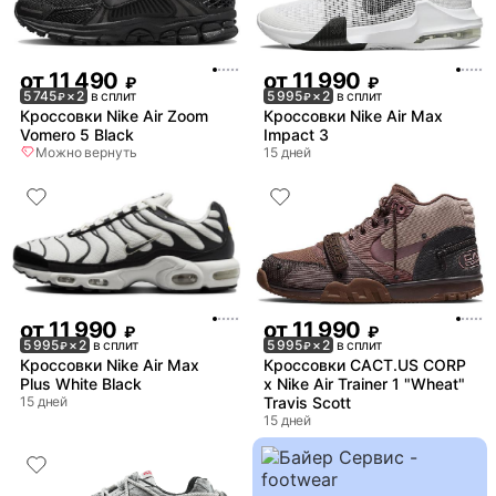
от
11 490
от
11 990
₽
₽
5 745
× 2
в сплит
5 995
× 2
в сплит
₽
₽
Кроссовки Nike Air Zoom
Кроссовки Nike Air Max
Vomero 5 Black
Impact 3
Можно вернуть
15 дней
от
11 990
от
11 990
₽
₽
5 995
× 2
в сплит
5 995
× 2
в сплит
₽
₽
Кроссовки Nike Air Max
Кроссовки CACT.US CORP
Plus White Black
x Nike Air Trainer 1 "Wheat"
15 дней
Travis Scott
15 дней