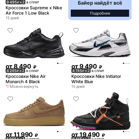
Байер найдёт всё
9 495
× 2
в сплит
₽
Кроссовки Supreme x Nike
Air Force 1 Low Black
Подробнее
15 дней
от
8 490
от
9 490
₽
₽
4 245
× 2
в сплит
4 745
× 2
в сплит
₽
₽
Кроссовки Nike Air
Кроссовки Nike Initiator
Monarch 4 Black
White Blue
Можно вернуть
15 дней
от
11 990
от
19 490
₽
₽
5 995
× 2
в сплит
9 745
× 2
в сплит