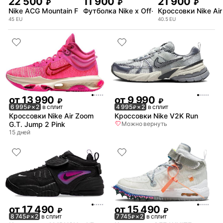
22 500
11 900
21 900
₽
₽
₽
Nike ACG Mountain Fly 2 Low White
Футболка Nike x Off-White T-Shirt
Кроссовки Nike Air
45
EU
40.5
EU
от
13 990
от
9 990
₽
₽
6 995
× 2
в сплит
4 995
× 2
в сплит
₽
₽
Кроссовки Nike Air Zoom
Кроссовки Nike V2K Run
G.T. Jump 2 Pink
Можно вернуть
15 дней
от
17 490
от
15 490
₽
₽
8 745
× 2
в сплит
7 745
× 2
в сплит
₽
₽