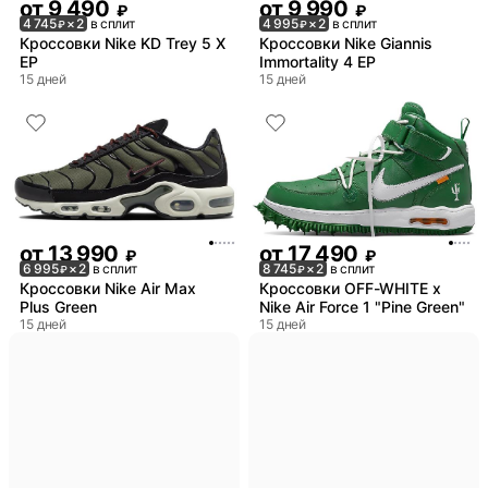
от
9 490
от
9 990
₽
₽
4 745
× 2
в сплит
4 995
× 2
в сплит
₽
₽
Кроссовки Nike KD Trey 5 X
Кроссовки Nike Giannis
EP
Immortality 4 EP
15 дней
15 дней
от
13 990
от
17 490
₽
₽
6 995
× 2
в сплит
8 745
× 2
в сплит
₽
₽
Кроссовки Nike Air Max
Кроссовки OFF-WHITE x
Plus Green
Nike Air Force 1 "Pine Green"
15 дней
15 дней