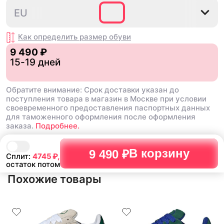
топ , наклейки ,шнурки 
упаковано
35⅔
36
36⅔
37⅓
38
EU
все в коробке .Это клас
даже не смотря на свою
стоит того
Недостатки:
Как определить размер
обуви
замша , это все ,но это 
9 490 ₽
времени
Комментарий:
15-19 дней
фанатов это пушка , бер
пожалеете
Обратите внимание: Срок доставки указан до
поступления товара в магазин в Москве при условии
своевременного предоставления паспортных данных
для таможенного оформления после оформления
заказа.
Подробнее.
В корзину
9 490 ₽
Сплит:
4745
₽,
остаток потом
Похожие товары