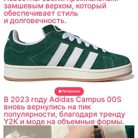
замшевым верхом, который
обеспечивает стиль
и долговечность.
Потрогать
В 2023 году Adidas Campus 00S
вновь вернулись на пик
популярности, благодаря тренду
Y2K и моде на объемные формы.