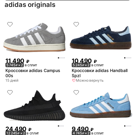
adidas originals
11 490
10 490
₽
₽
5 745
× 2
в сплит
5 245
× 2
в сплит
₽
₽
Кроссовки adidas Campus
Кроссовки adidas Handball
00s
Spzl
15 дней
Можно вернуть
24 490
9 490
₽
₽
12 245
× 2
в сплит
4 745
× 2
в сплит
₽
₽