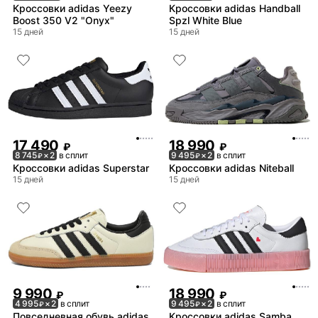
Кроссовки adidas Yeezy
Кроссовки adidas Handball
Boost 350 V2 "Onyx"
Spzl White Blue
15 дней
15 дней
17 490
18 990
₽
₽
8 745
× 2
в сплит
9 495
× 2
в сплит
₽
₽
Кроссовки adidas Superstar
Кроссовки adidas Niteball
15 дней
15 дней
9 990
18 990
₽
₽
4 995
× 2
в сплит
9 495
× 2
в сплит
₽
₽
Повседневная обувь adidas
Кроссовки adidas Samba