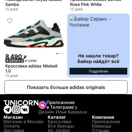
Samba
Rose Pink White
15 дней
15 дней
Не нашли товар?
8 490
₽
Байер найдёт всё
4 245
× 2
в сплит
₽
Кроссовки adidas Niteball
1.0
Подробнее
15 дней
Показать больше adidas originals
Приложение
в Телеграме
Дизайн Ильи Бирмана
Магазин
Каталог
Компания
Магазин в Москве
Кроссовки
Приложение
Оплата
Все бренды
Команда
Доставка
Air Jordan
Отзывы