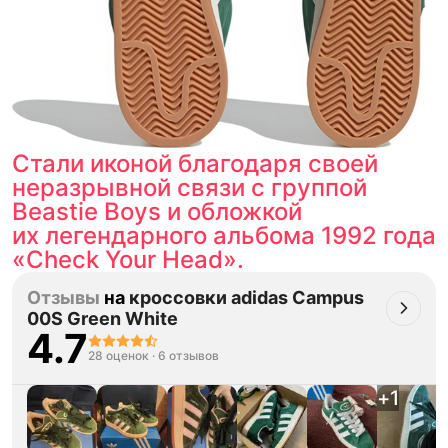
Стали иконой благодаря своей
неразрывной связи с группой
Beastie Boys и обложкой
их легендарного альбома 1992 года
«Check Your Head».
Отзывы
на
кроссовки adidas Campus
00S Green White
4.7
28 оценок
·
6 отзывов
+
1