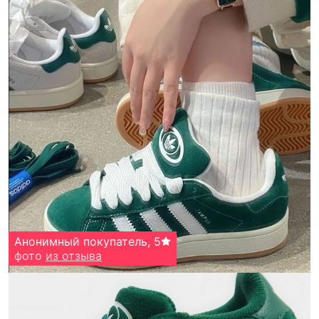
Анонимный покупатель
,
5
фото
из отзыва