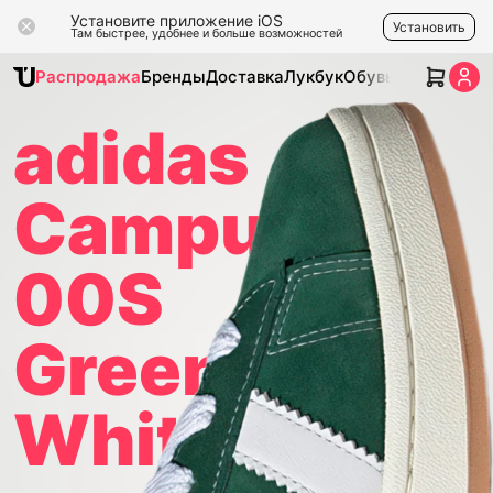
Установите приложение iOS
Установить
Там быстрее, удобнее и больше возможностей
Распродажа
Бренды
Доставка
Лукбук
Обувь
Одежда
Ак
adidas
Campus
00S
Green
White