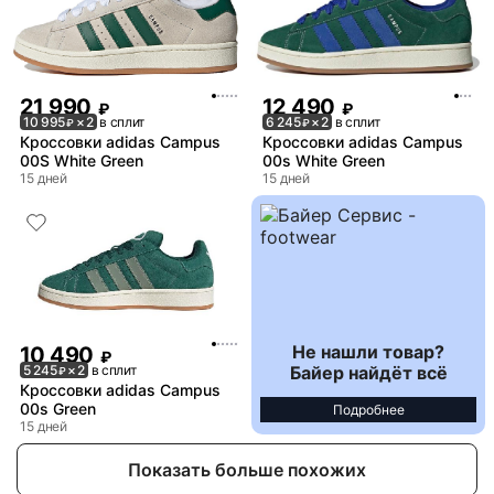
21 990
12 490
₽
₽
10 995
× 2
в сплит
6 245
× 2
в сплит
₽
₽
Кроссовки adidas Campus
Кроссовки adidas Campus
00S White Green
00s White Green
15 дней
15 дней
Не нашли товар?
10 490
₽
Байер найдёт всё
5 245
× 2
в сплит
₽
Кроссовки adidas Campus
00s Green
Подробнее
15 дней
Показать больше похожих