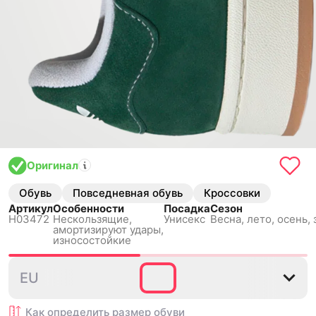
Оригинал
Обувь
Повседневная обувь
Кроссовки
Артикул
Особенности
Посадка
Сезон
H03472
Нескользящиe,
Унисекс
Весна, лето, осень,
амортизируют удары,
износостойкие
35⅔
36
36⅔
37⅓
38
EU
Как определить размер
обуви