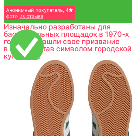
Анонимный покупатель
,
4
фото
из отзыва
Изначально разработаны для
баскетбольных площадок в 1970-х
годах, но нашли свое призвание
в 1980-х, став символом городской
культуры.
Тройная гарантия
оригинальности
Товар сертифицирован и опломбирован.
Проверяем на оригинальность
по 16 параметрам.
Если придёт подделка — вернём деньги
в трёхкратном размере.
Как мы провеяем товары