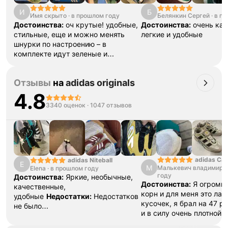
И
Б
Имя скрыто
·
в прошлом году
Белянкин Сергей
·
в п
Достоинства:
оч крутые! удобные,
Достоинства:
очень ка
стильные, еще и можно менять
легкие и удобные
шнурки по настроению – в
комплекте идут зеленые и
белые
Недостатки:
их
нет
Комментарий:
таскаю их
Отзывы
на
adidas originals
постоянно, хорошенькие!
4.8
3340 оценок
·
1047 отзывов
adidas Ca
adidas Niteball
E
М
Малькевич владимир
·
Elena
·
в прошлом году
году
Достоинства:
Яркие, необычные,
Достоинства:
Я огромн
качественные,
корн и для меня это ла
удобные
Недостатки:
Недостатков
кусочек, я брал на 47 р
не было
и в силу очень плотной 
обнаружено
Комментарий:
Очень
разносить , вещь как дл
удобные, пришли быстро, хорошо