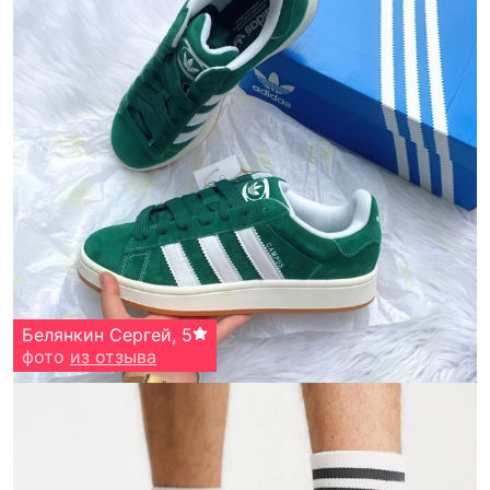
Белянкин Сергей
,
5
фото
из отзыва