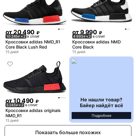
от
20 490
от
9 990
₽
₽
10 245
× 2
в сплит
4 995
× 2
в сплит
₽
₽
Кроссовки adidas NMD_R1
Кроссовки adidas NMD
Core Black Lush Red
Core Black
15 дней
15 дней
Не нашли товар?
от
10 490
₽
Байер найдёт всё
5 245
× 2
в сплит
₽
Кроссовки adidas originals
NMD_R1
Подробнее
15 дней
Показать больше похожих