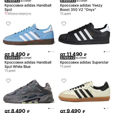
4 745
× 2
в сплит
6 495
× 2
в сплит
₽
₽
Кроссовки adidas Handball
Кроссовки adidas Yeezy
Spzl
Boost 350 V2 "Onyx"
Можно вернуть
15 дней
от
8 490
от
11 490
₽
₽
4 245
× 2
в сплит
5 745
× 2
в сплит
₽
₽
Кроссовки adidas Handball
Кроссовки adidas Superstar
Spzl White Blue
15 дней
15 дней
от
8 490
от
9 490
₽
₽