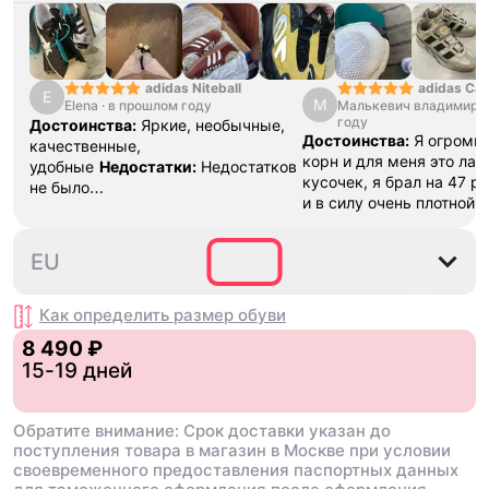
adidas Ca
adidas Niteball
E
М
Малькевич владимир
·
Elena
·
в прошлом году
году
Достоинства:
Яркие, необычные,
Достоинства:
Я огромн
качественные,
корн и для меня это ла
удобные
Недостатки:
Недостатков
кусочек, я брал на 47 р
не было
и в силу очень плотной 
обнаружено
Комментарий:
Очень
разносить , вещь как дл
удобные, пришли быстро, хорошо
топ , наклейки ,шнурки 
упаковано
35⅔
36
36⅔
37⅓
38
EU
все в коробке .Это клас
даже не смотря на свою
стоит того
Недостатки:
Как определить размер
обуви
замша , это все ,но это 
8 490 ₽
времени
Комментарий:
15-19 дней
фанатов это пушка , бер
пожалеете
Обратите внимание: Срок доставки указан до
поступления товара в магазин в Москве при условии
своевременного предоставления паспортных данных