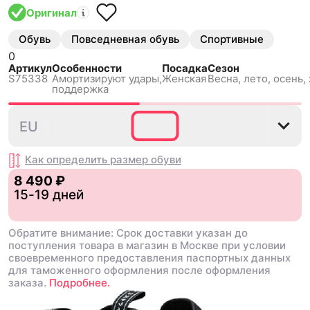
Оригинал
Обувь
Повседневная обувь
Спортивные
0
Артикул
Особенности
Посадка
Сезон
S75338
Амортизируют удары,
Женская
Весна, лето, осень,
поддержка
35⅔
36
36⅔
37⅓
38
EU
Как определить размер
обуви
8 490 ₽
15-19 дней
Обратите внимание: Срок доставки указан до
поступления товара в магазин в Москве при условии
своевременного предоставления паспортных данных
для таможенного оформления после оформления
заказа.
Подробнее.