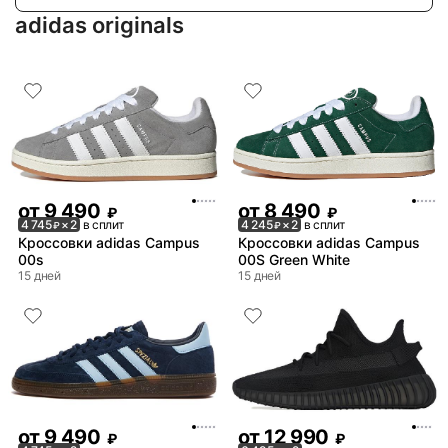
adidas originals
от
9 490
от
8 490
₽
₽
4 745
× 2
в сплит
4 245
× 2
в сплит
₽
₽
Кроссовки adidas Campus
Кроссовки adidas Campus
00s
00S Green White
15 дней
15 дней
от
9 490
от
12 990
₽
₽