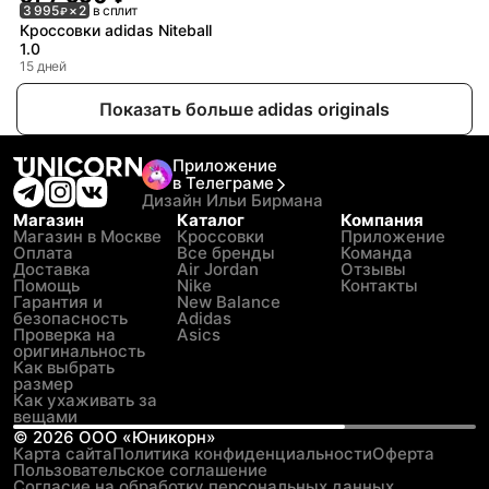
3 995
× 2
в сплит
₽
Кроссовки adidas Niteball
1.0
15 дней
Показать больше adidas originals
Приложение
в Телеграме
Дизайн Ильи Бирмана
Магазин
Каталог
Компания
Магазин в Москве
Кроссовки
Приложение
Оплата
Все бренды
Команда
Доставка
Air Jordan
Отзывы
Помощь
Nike
Контакты
Гарантия и
New Balance
безопасность
Adidas
Проверка на
Asics
оригинальность
Как выбрать
размер
Как ухаживать за
вещами
©
2026
ООО «Юникорн»
Карта сайта
Политика конфиденциальности
Оферта
Пользовательское соглашение
Согласие на обработку персональных данных