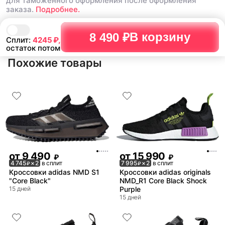
для таможенного оформления после оформления
заказа.
Подробнее.
В корзину
8 490 ₽
Сплит:
4245
₽,
остаток потом
Похожие товары
от
9 490
от
15 990
₽
₽
4 745
× 2
в сплит
7 995
× 2
в сплит
₽
₽
Кроссовки adidas NMD S1
Кроссовки adidas originals
"Core Black"
NMD_R1 Core Black Shock
15 дней
Purple
15 дней