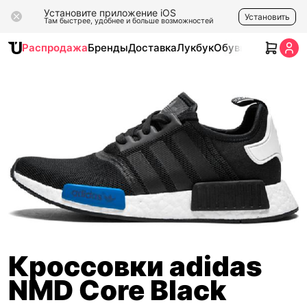
Установите приложение iOS
Установить
Там быстрее, удобнее и больше возможностей
Распродажа
Бренды
Доставка
Лукбук
Обувь
Одежда
Ак
Кроссовки adidas
NMD Core Black