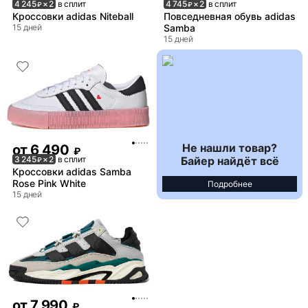
4 245
× 2
в сплит
4 745
× 2
в сплит
₽
₽
Кроссовки adidas Niteball
Повседневная обувь adidas
15 дней
Samba
15 дней
Не нашли товар?
от
6 490
₽
Байер найдёт всё
3 245
× 2
в сплит
₽
Кроссовки adidas Samba
Rose Pink White
Подробнее
15 дней
от
7 990
₽