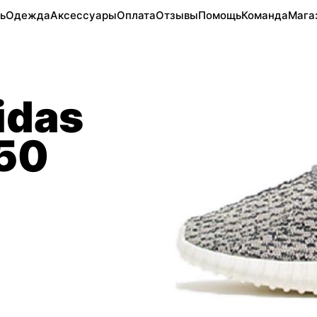
ь
Одежда
Аксессуары
Оплата
Отзывы
Помощь
Команда
Мага
idas
350