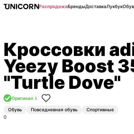
Распродажа
Бренды
Доставка
Лукбук
Обув
Кроссовки ad
Yeezy Boost 
"Turtle Dove"
Оригинал
Обувь
Повседневная обувь
Спортивные
0