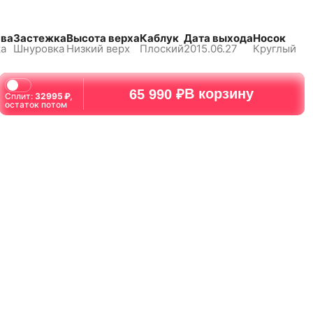
ва
Застежка
Высота верха
Каблук
Дата выхода
Носок
ка
Шнуровка
Низкий верх
Плоский
2015.06.27
Круглый
В корзину
65 990 ₽
Сплит:
32995
₽,
остаток потом