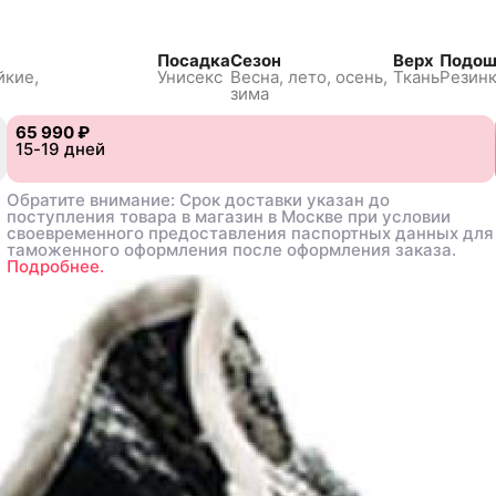
Посадка
Сезон
Верх
Подош
йкие,
Унисекс
Весна, лето, осень,
Ткань
Резин
зима
65 990 ₽
65 990 ₽
15-19 дней
15-19 дней
Обратите внимание: Срок доставки указан до
Обратите внимание: Срок доставки указан до
поступления товара в магазин в Москве при условии
поступления товара в магазин в Москве при условии
своевременного предоставления паспортных данных для
своевременного предоставления паспортных данных для
таможенного оформления после оформления заказа.
таможенного оформления после оформления заказа.
Подробнее.
Подробнее.