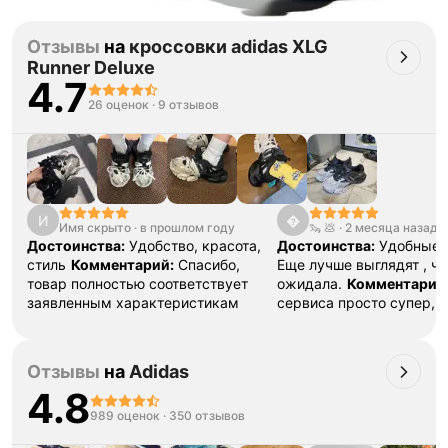
Отзывы
на
кроссовки adidas XLG
Runner Deluxe
4.7
26 оценок
·
9 отзывов
И

Имя скрыто
·
в прошлом году
🦦 💩
·
2 месяца назад
Достоинства:
Удобство, красота,
Достоинства:
Удобные ,
стиль
Комментарий:
Спасибо,
Еще лучше выглядят , че
товар полностью соответствует
ожидала.
Комментарий
заявленным характеристикам
сервиса просто супер, 
Отзывы
на
Adidas
4.8
989 оценок
·
350 отзывов