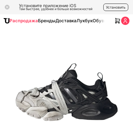
Установите приложение iOS
Установить
Там быстрее, удобнее и больше возможностей
Распродажа
Бренды
Доставка
Лукбук
Обувь
Одежда
Ак