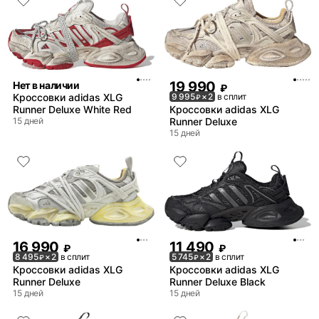
19 990
Нет в наличии
₽
Кроссовки adidas XLG
9 995
× 2
в сплит
₽
Runner Deluxe White Red
Кроссовки adidas XLG
15 дней
Runner Deluxe
15 дней
16 990
11 490
₽
₽
8 495
× 2
в сплит
5 745
× 2
в сплит
₽
₽
Кроссовки adidas XLG
Кроссовки adidas XLG
Runner Deluxe
Runner Deluxe Black
15 дней
15 дней