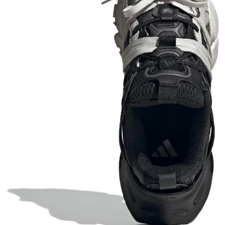
Тройная гарантия
оригинальности
Товар сертифицирован и опломбирован.
Проверяем на оригинальность
по 16 параметрам.
Если придёт подделка — вернём деньги
в трёхкратном размере.
Как мы провеяем товары