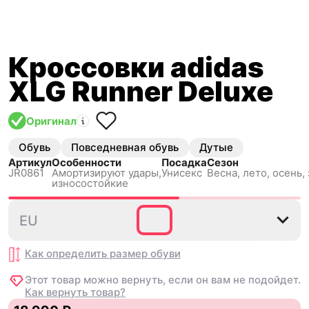
Кроссовки adidas
XLG Runner Deluxe
Оригинал
Обувь
Повседневная обувь
Дутые
Артикул
Особенности
Посадка
Сезон
JR0861
Амортизируют удары,
Унисекс
Весна, лето, осень,
износостойкие
35⅔
36
36⅔
37⅓
38
EU
Как определить размер
обуви
Этот товар можно вернуть, если он вам не подойдет.
Как вернуть товар?