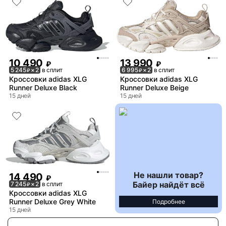
10 490
13 990
₽
₽
5 245
× 2
в сплит
6 995
× 2
в сплит
₽
₽
Кроссовки adidas XLG
Кроссовки adidas XLG
Runner Deluxe Black
Runner Deluxe Beige
15 дней
15 дней
Не нашли товар?
14 490
₽
Байер найдёт всё
7 245
× 2
в сплит
₽
Кроссовки adidas XLG
Runner Deluxe Grey White
Подробнее
15 дней