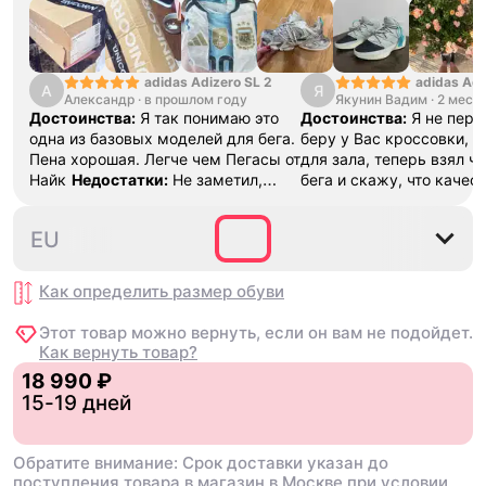
adidas Adizero SL 2
adidas Adi
А
Я
Александр
·
в прошлом году
Якунин Вадим
13
·
2 меся
Достоинства:
Я так понимаю это
Достоинства:
Я не перв
одна из базовых моделей для бега.
беру у Вас кроссовки, д
Пена хорошая. Легче чем Пегасы от
для зала, теперь взял ч
Найк
Недостатки:
Не заметил,
бега и скажу, что качест
пока все хорошо
Комментарий:
буду и дальше делать за
Тренируюсь две недели, ничего не
спасибо!!!
Недостатки:
35⅔
36
36⅔
37⅓
38
EU
натерло
Нету
Комментарий:
Ого
советую, хорошее качес
товара!!!
Как определить размер
обуви
Этот товар можно вернуть, если он вам не подойдет.
Как вернуть товар?
18 990 ₽
15-19 дней
Обратите внимание: Срок доставки указан до
поступления товара в магазин в Москве при условии