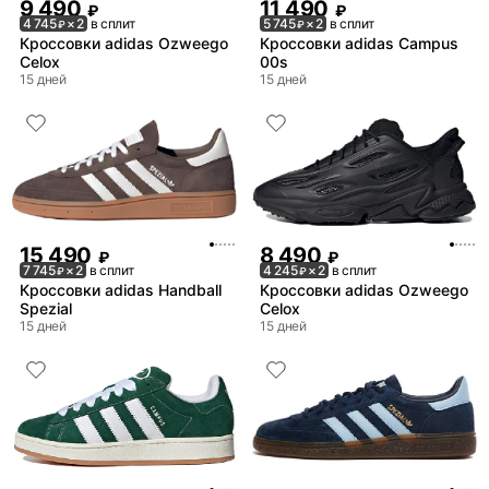
9 490
11 490
₽
₽
4 745
× 2
в сплит
5 745
× 2
в сплит
₽
₽
Кроссовки adidas Ozweego
Кроссовки adidas Campus
Celox
00s
15 дней
15 дней
15 490
8 490
₽
₽
7 745
× 2
в сплит
4 245
× 2
в сплит
₽
₽
Кроссовки adidas Handball
Кроссовки adidas Ozweego
Spezial
Celox
15 дней
15 дней