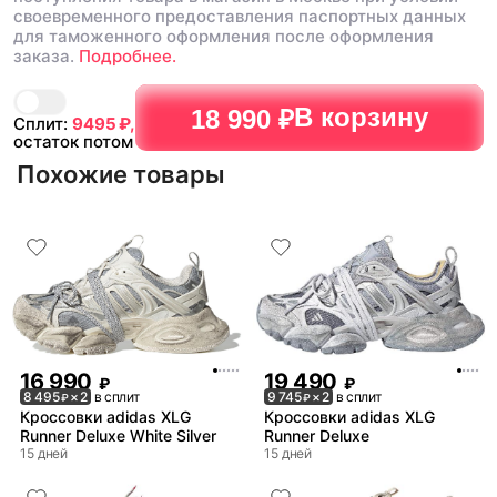
своевременного предоставления паспортных данных
для таможенного оформления после оформления
заказа.
Подробнее.
В корзину
18 990 ₽
Сплит:
9495
₽,
остаток потом
Похожие товары
16 990
19 490
₽
₽
8 495
× 2
в сплит
9 745
× 2
в сплит
₽
₽
Кроссовки adidas XLG
Кроссовки adidas XLG
Runner Deluxe White Silver
Runner Deluxe
15 дней
15 дней