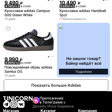
9 490
10 490
₽
₽
4 745
× 2
в сплит
5 245
× 2
в сплит
₽
₽
Кроссовки adidas Campus
Кроссовки adidas Handball
00S Green White
Spzl
15 дней
Можно вернуть
Не нашли товар?
9 990
₽
Байер найдёт всё
4 995
× 2
в сплит
₽
Повседневная обувь adidas
Samba OG
Подробнее
15 дней
Показать больше Adidas
Приложение
в Телеграме
Дизайн Ильи Бирмана
Магазин
Каталог
Компания