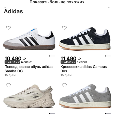
Показать больше похожих
Adidas
10 490
11 490
₽
₽
5 245
× 2
в сплит
5 745
× 2
в сплит
₽
₽
Повседневная обувь adidas
Кроссовки adidas Campus
Samba OG
00s
15 дней
15 дней