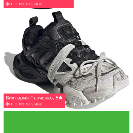
фото
фото
из отзыва
из отзыва
Дмитрий Ермолаев
Виктория Панченко
,
,
5
5
фото
фото
из отзыва
из отзыва