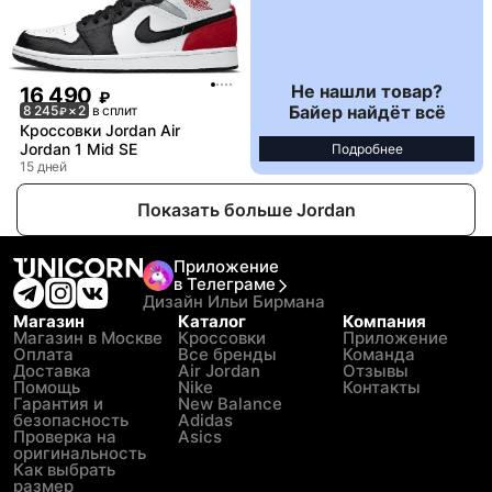
Не нашли товар?
16 490
₽
Байер найдёт всё
8 245
× 2
в сплит
₽
Кроссовки Jordan Air
Jordan 1 Mid SE
Подробнее
15 дней
Показать больше Jordan
Приложение
в Телеграме
Дизайн Ильи Бирмана
Магазин
Каталог
Компания
Магазин в Москве
Кроссовки
Приложение
Оплата
Все бренды
Команда
Доставка
Air Jordan
Отзывы
Помощь
Nike
Контакты
Гарантия и
New Balance
безопасность
Adidas
Проверка на
Asics
оригинальность
Как выбрать
размер