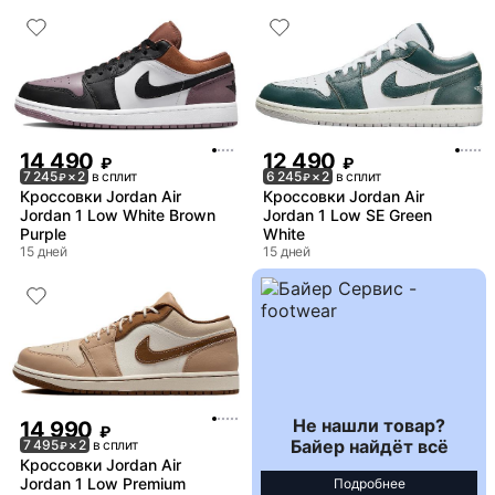
14 490
12 490
₽
₽
7 245
× 2
в сплит
6 245
× 2
в сплит
₽
₽
Кроссовки Jordan Air
Кроссовки Jordan Air
Jordan 1 Low White Brown
Jordan 1 Low SE Green
Purple
White
15 дней
15 дней
Не нашли товар?
14 990
₽
Байер найдёт всё
7 495
× 2
в сплит
₽
Кроссовки Jordan Air
Jordan 1 Low Premium
Подробнее