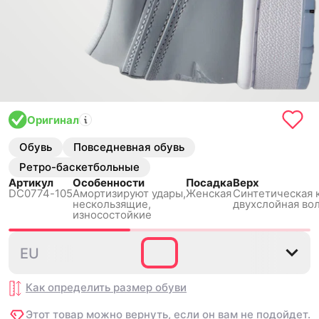
Оригинал
Обувь
Повседневная обувь
Ретро-баскетбольные
Артикул
Особенности
Посадка
Верх
DC0774-105
Амортизируют удары,
Женская
Синтетическая 
нескользящиe,
двухслойная во
износостойкие
35.5
36
36.5
37.5
38
EU
Как определить размер
обуви
Этот товар можно вернуть, если он вам не подойдет.