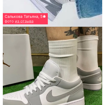
Салькова Татьяна
,
5
фото
из отзыва