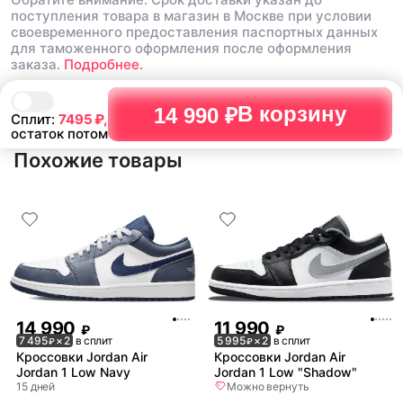
поступления товара в магазин в Москве при условии
своевременного предоставления паспортных данных
для таможенного оформления после оформления
заказа.
Подробнее.
В корзину
14 990 ₽
Сплит:
7495
₽,
остаток потом
Похожие товары
14 990
11 990
₽
₽
7 495
× 2
в сплит
5 995
× 2
в сплит
₽
₽
Кроссовки Jordan Air
Кроссовки Jordan Air
Jordan 1 Low Navy
Jordan 1 Low "Shadow"
15 дней
Можно вернуть