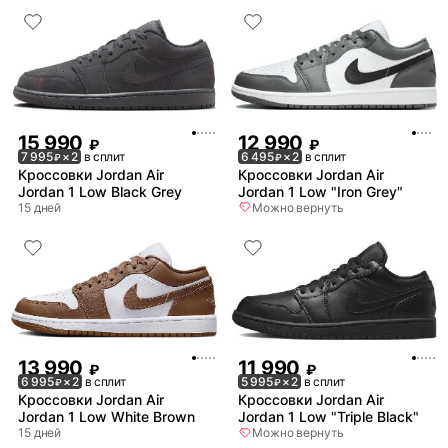
15 990
12 990
₽
₽
7 995
× 2
в сплит
6 495
× 2
в сплит
₽
₽
Кроссовки Jordan Air
Кроссовки Jordan Air
Jordan 1 Low Black Grey
Jordan 1 Low "Iron Grey"
15 дней
Можно вернуть
13 990
11 990
₽
₽
6 995
× 2
в сплит
5 995
× 2
в сплит
₽
₽
Кроссовки Jordan Air
Кроссовки Jordan Air
Jordan 1 Low White Brown
Jordan 1 Low "Triple Black"
15 дней
Можно вернуть