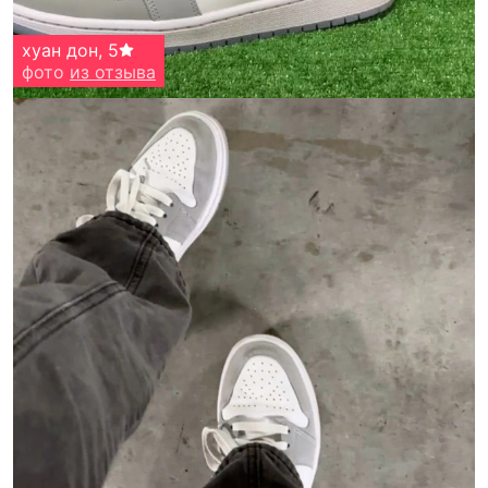
хуан дон
,
5
фото
из отзыва