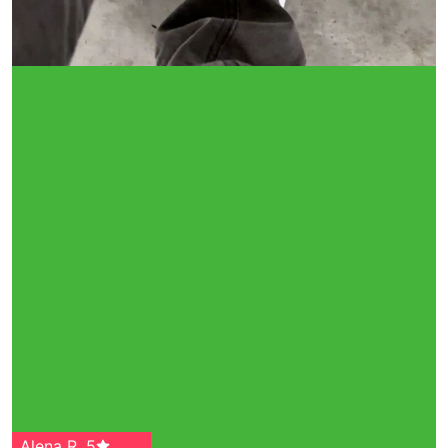
Alena R
,
5