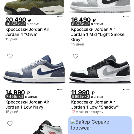
20 490
16 490
₽
₽
10 245
× 2
в сплит
8 245
× 2
в сплит
₽
₽
Кроссовки Jordan Air
Кроссовки Jordan Air
Jordan 4 "Olive"
Jordan 1 Mid "Light Smoke
15 дней
Grey"
15 дней
14 990
11 990
₽
₽
7 495
× 2
в сплит
5 995
× 2
в сплит
₽
₽
Кроссовки Jordan Air
Кроссовки Jordan Air
Jordan 1 Low Navy
Jordan 1 Low "Shadow"
15 дней
Можно вернуть