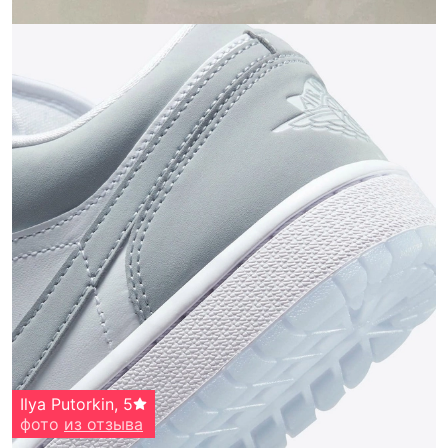
Ilya Putorkin
,
5
фото
из отзыва