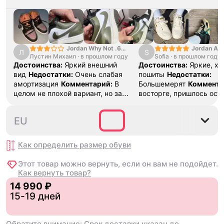
Jordan Why Not .6
Jordan Air
Л
S
Лустин Михаил
"Bright Crimson" PF
·
в прошлом году
Sofia
·
в прошлом году
SE "Turf O
Достоинства:
Яркий внешний
Достоинства:
Яркие, х
вид
Недостатки:
Очень слабая
пошиты
Недостатки:
амортизация
Комментарий:
В
Большемерят
Коммента
целом не плохой вариант, но за
восторге, пришлось ост
стоимость этих кроссовок
первые на вырост , пер
множество других более хороших
новые поменьше. Наряд
35.5
36
36.5
37.5
38
EU
баскетбольных кроссовок
красивые.
Как определить размер
обуви
Этот товар можно вернуть, если он вам не подойдет.
Как вернуть товар?
14 990 ₽
15-19 дней
Обратите внимание: Срок доставки указан до