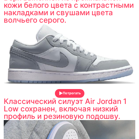
кожи белого цвета с контрастными
накладками и свушами цвета
волчьего серого.
Потрогать
Классический силуэт Air Jordan 1
Low сохранен, включая низкий
профиль и резиновую подошву.