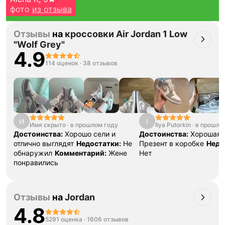
фото
из отзыва
Отзывы
на
кроссовки Air Jordan 1 Low
"Wolf Grey"
4.9
114 оценок
·
38 отзывов
Тройная гарантия
оригинальности
Товар сертифицирован и опломбирован.
И
I
Проверяем на оригинальность
Имя скрыто
·
в прошлом году
Ilya Putorkin
·
в прошло
по 16 параметрам.
Достоинства:
Хорошо сели и
Достоинства:
Хорошая 
Если придёт подделка — вернём деньги
в трёхкратном размере.
отлично выглядят
Недостатки:
Не
Презент в коробке
Недо
Как мы провеяем товары
обнаружил
Комментарий:
Жене
Нет
понравились
Отзывы
на
Jordan
4.8
5291 оценка
·
1606 отзывов