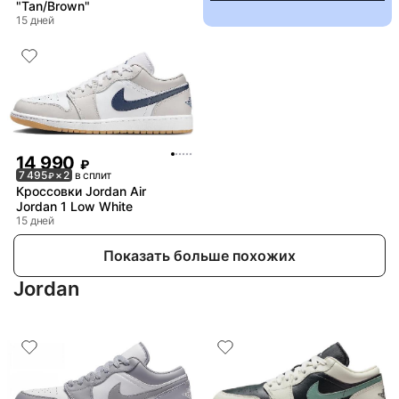
"Tan/Brown"
15 дней
14 990
₽
7 495
× 2
в сплит
₽
Кроссовки Jordan Air
Jordan 1 Low White
15 дней
Показать больше похожих
Jordan