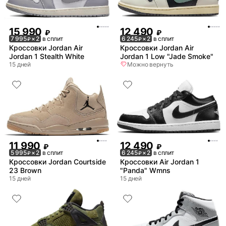
15 990
12 490
₽
₽
7 995
× 2
в сплит
6 245
× 2
в сплит
₽
₽
Кроссовки Jordan Air
Кроссовки Jordan Air
Jordan 1 Stealth White
Jordan 1 Low "Jade Smoke"
15 дней
Можно вернуть
11 990
12 490
₽
₽
5 995
× 2
в сплит
6 245
× 2
в сплит
₽
₽
Кроссовки Jordan Courtside
Кроссовки Air Jordan 1
23 Brown
"Panda" Wmns
15 дней
15 дней