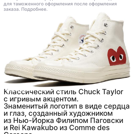
для таможенного оформления после оформления
заказа.
Подробнее.
Анонимный покупатель
Martin
,
5
,
5
Классический стиль Chuck Taylor
фото
фото
из отзыва
из отзыва
с игривым акцентом.
Знаменитый логотип в виде сердца
и глаз, созданный художником
из Нью-Йорка Филипом Паговски
и Rei Kawakubo из Comme des