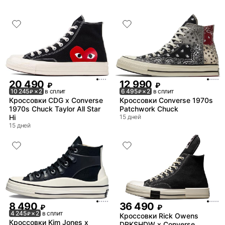
20 490
12 990
₽
₽
10 245
× 2
в сплит
6 495
× 2
в сплит
₽
₽
Кроссовки CDG x Converse
Кроссовки Converse 1970s
1970s Chuck Taylor All Star
Patchwork Chuck
Hi
15 дней
15 дней
8 490
36 490
₽
₽
4 245
× 2
в сплит
₽
Кроссовки Rick Owens
Кроссовки Kim Jones x
DRKSHDW x Converse