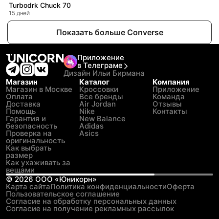
Turbodrk Chuck 70
15 дней
Показать больше Converse
Приложение
в Телеграме
Дизайн Ильи Бирмана
Магазин
Каталог
Компания
Магазин в Москве
Кроссовки
Приложение
Оплата
Все бренды
Команда
Доставка
Air Jordan
Отзывы
Помощь
Nike
Контакты
Гарантия и
New Balance
безопасность
Adidas
Проверка на
Asics
оригинальность
Как выбрать
размер
Как ухаживать за
вещами
©
2026
ООО «Юникорн»
Карта сайта
Политика конфиденциальности
Оферта
Пользовательское соглашение
Согласие на обработку персональных данных
Согласие на получение рекламных рассылок