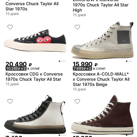
Converse Chuck Taylor All
1970s Chuck Taylor All Star
Star 1970s
High
15 дней
15 дней
20 490
15 990
₽
₽
10 245
× 2
в сплит
7 995
× 2
в сплит
₽
₽
Кроссовки CDG x Converse
Кроссовки A-COLD-WALL*
1970s Chuck Taylor All Star
x Converse Chuck Taylor All
15 дней
Star 1970s Beige
15 дней