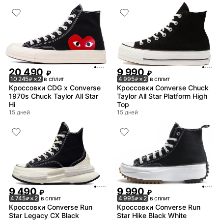
20 490
9 990
₽
₽
10 245
× 2
в сплит
4 995
× 2
в сплит
₽
₽
Кроссовки CDG x Converse
Кроссовки Converse Chuck
1970s Chuck Taylor All Star
Taylor All Star Platform High
Hi
Top
15 дней
15 дней
9 490
9 990
₽
₽
4 745
× 2
в сплит
4 995
× 2
в сплит
₽
₽
Кроссовки Converse Run
Кроссовки Converse Run
Star Legacy CX Black
Star Hike Black White