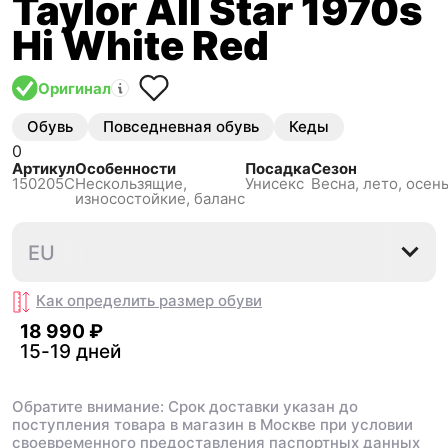
Taylor All Star 1970s
Hi White Red
Оригинал
Обувь
Повседневная обувь
Кеды
0
Артикул
Особенности
Посадка
Сезон
150205C
Нескользящиe,
Унисекс
Весна, лето, осень
износостойкие, баланс
36
36.5
37
37.5
38
EU
Как определить размер
обуви
18 990 ₽
15-19 дней
Обратите внимание: Срок доставки указан до
поступления товара в магазин в Москве при условии
своевременного предоставления паспортных данных