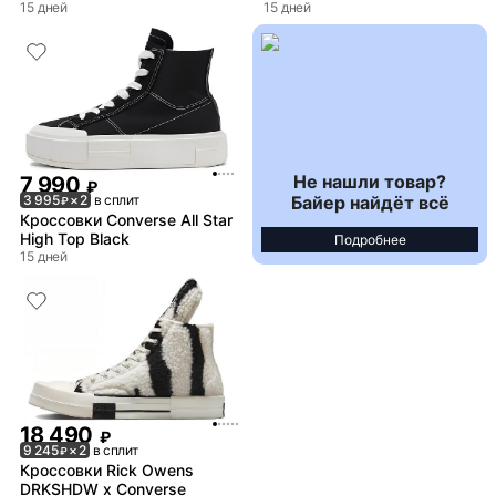
15 дней
15 дней
Не нашли товар?
7 990
₽
Байер найдёт всё
3 995
× 2
в сплит
₽
Кроссовки Converse All Star
High Top Black
Подробнее
15 дней
18 490
₽
9 245
× 2
в сплит
₽
Кроссовки Rick Owens
DRKSHDW x Converse