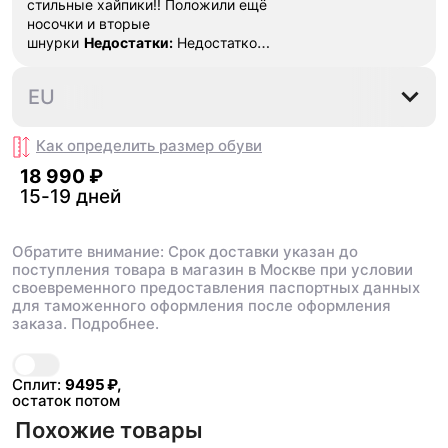
стильные хайпики!! Положили ещё
носочки и вторые
шнурки
Недостатки:
Недостатков
нет
Комментарий:
Они вааау
36
36.5
37
37.5
38
EU
Как определить размер
обуви
18 990 ₽
15-19 дней
Обратите внимание: Срок доставки указан до
поступления товара в магазин в Москве при условии
своевременного предоставления паспортных данных
для таможенного оформления после оформления
заказа.
Подробнее.
В корзину
18 990 ₽
Сплит:
9495
₽,
остаток потом
Похожие товары