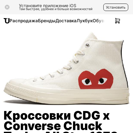
Установите приложение iOS
Установить
Там быстрее, удобнее и больше возможностей
Распродажа
Бренды
Доставка
Лукбук
Обувь
Одежда
Ак
Кроссовки CDG x
Converse Chuck