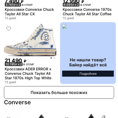
7 490
12 990
₽
₽
3 745
× 2
в сплит
6 495
× 2
в сплит
₽
₽
Кроссовки Converse Chuck
Кроссовки Converse 1970s
Taylor All Star CX
Chuck Taylor All Star Coffee
15 дней
15 дней
Не нашли товар?
21 490
₽
Байер найдёт всё
10 745
× 2
в сплит
₽
Кроссовки ADER ERROR x
Converse Chuck Taylor All
Подробнее
Star 1970s High Top White
15 дней
Показать больше похожих
Converse