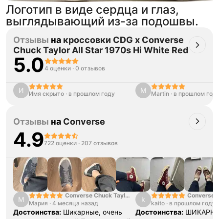
Логотип в виде сердца и глаз,
выглядывающий из-за подошвы.
Отзывы
на
кроссовки CDG x Converse
Chuck Taylor All Star 1970s Hi White Red
5.0
4 оценки
·
0 отзывов
И
M
Имя скрыто
·
в прошлом году
Martin
·
в прошлом год
Отзывы
на
Converse
4.9
722 оценки
·
207 отзывов
Converse Chuck Taylor
Converse C
М
k
Мария
·
4 месяца назад
All Star Lift Double
kaito
·
в прошлом году
"Falling Pe
Stack Platform Charms
Достоинства:
Шикарные, очень
Достоинства:
ШИКАРН