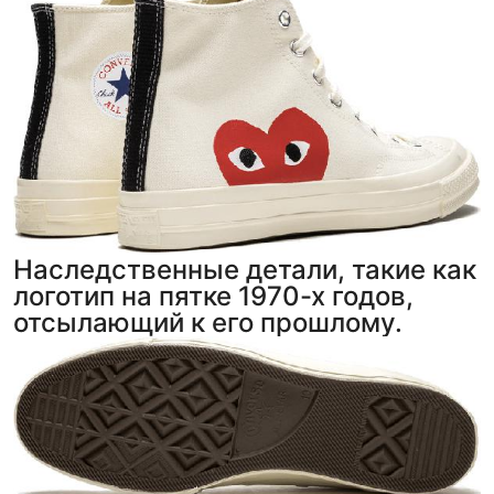
Тройная гарантия
оригинальности
Товар сертифицирован и опломбирован.
Проверяем на оригинальность
по 16 параметрам.
Если придёт подделка — вернём деньги
в трёхкратном размере.
Как мы провеяем товары
Наследственные детали, такие как
логотип на пятке 1970-х годов,
отсылающий к его прошлому.