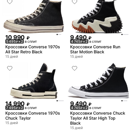
10 990
9 490
₽
₽
5 495
× 2
в сплит
4 745
× 2
в сплит
₽
₽
Кроссовки Converse 1970s
Кроссовки Converse Run
All Star Retro Black
Star Motion Black
15 дней
15 дней
14 990
9 490
₽
₽
7 495
× 2
в сплит
4 745
× 2
в сплит
₽
₽
Кроссовки Converse 1970s
Кроссовки Converse Chuck
Chuck Taylor
Taylor All Star High Top
15 дней
Black
15 дней