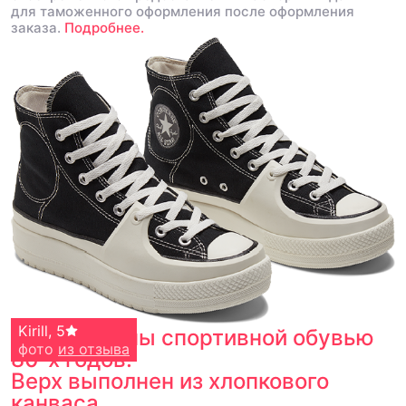
для таможенного оформления после оформления
заказа.
Подробнее.
шмулькинс
Kirill
,
5
,
5
Вдохновлены спортивной обувью
фото
фото
из отзыва
из отзыва
80-х годов.
Верх выполнен из хлопкового
канваса.