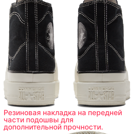
Тройная гарантия
оригинальности
Товар сертифицирован и опломбирован.
Проверяем на оригинальность
по 16 параметрам.
Если придёт подделка — вернём деньги
в трёхкратном размере.
Как мы провеяем товары
Резиновая накладка на передней
части подошвы для
дополнительной прочности.