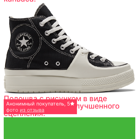
Подошва с рисунком в виде
Кирилл
Анонимный покупатель
,
5
,
5
рыбьей кости для улучшенного
фото
фото
из отзыва
из отзыва
сцепления.