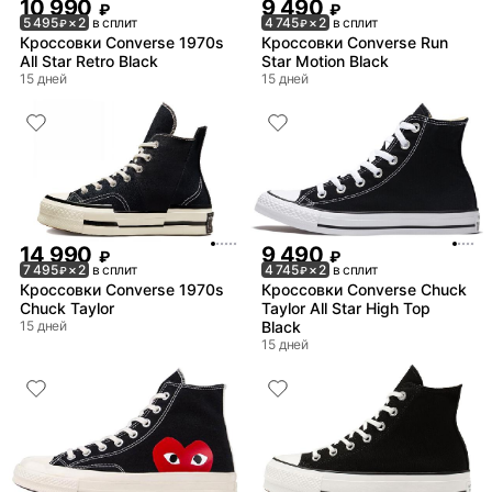
10 990
9 490
₽
₽
5 495
× 2
в сплит
4 745
× 2
в сплит
₽
₽
Кроссовки Converse 1970s
Кроссовки Converse Run
All Star Retro Black
Star Motion Black
15 дней
15 дней
14 990
9 490
₽
₽
7 495
× 2
в сплит
4 745
× 2
в сплит
₽
₽
Кроссовки Converse 1970s
Кроссовки Converse Chuck
Chuck Taylor
Taylor All Star High Top
15 дней
Black
15 дней