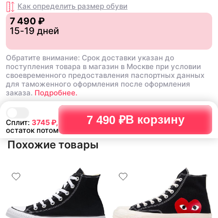
Как определить размер
обуви
7 490 ₽
15-19 дней
Обратите внимание: Срок доставки указан до
поступления товара в магазин в Москве при условии
своевременного предоставления паспортных данных
для таможенного оформления после оформления
заказа.
Подробнее.
В корзину
7 490 ₽
Сплит:
3745
₽,
остаток потом
Похожие товары