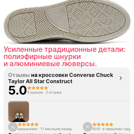
Усиленные традиционные детали:
полиэфирные шнурки
и алюминиевые люверсы.
Отзывы
на
кроссовки Converse Chuck
Taylor All Star Construct
5.0
5 оценок
·
2 отзыва
ш
K
шмулькинс
·
11 месяцев назад
Kirill
·
в прошлом году