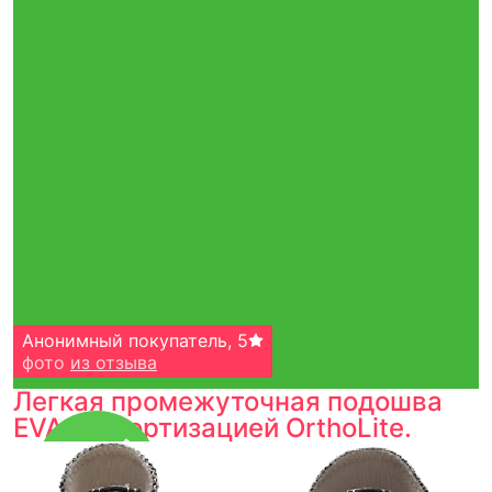
Анонимный покупатель
,
5
фото
из отзыва
Легкая промежуточная подошва
EVA с амортизацией OrthoLite.