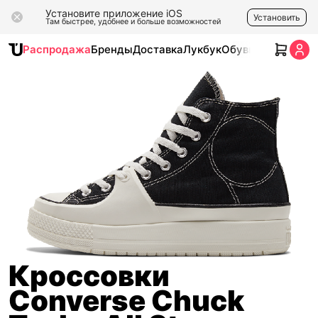
Установите приложение iOS
Установить
Там быстрее, удобнее и больше возможностей
Распродажа
Бренды
Доставка
Лукбук
Обувь
Одежда
Ак
Кроссовки
Converse Chuck