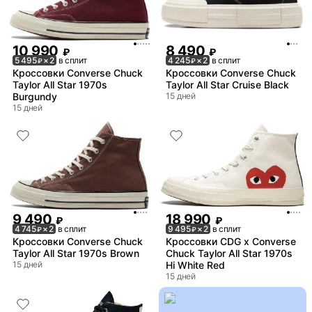
10 990
8 490
₽
₽
5 495
× 2
в сплит
4 245
× 2
в сплит
₽
₽
Кроссовки Converse Chuck
Кроссовки Converse Chuck
Taylor All Star 1970s
Taylor All Star Cruise Black
Burgundy
15 дней
15 дней
9 490
18 990
₽
₽
4 745
× 2
в сплит
9 495
× 2
в сплит
₽
₽
Кроссовки Converse Chuck
Кроссовки CDG x Converse
Taylor All Star 1970s Brown
Chuck Taylor All Star 1970s
15 дней
Hi White Red
15 дней