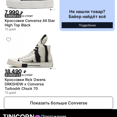
Не нашли товар?
7 990
₽
Байер найдёт всё
3 995
× 2
в сплит
₽
Кроссовки Converse All Star
High Top Black
Подробнее
15 дней
18 490
₽
9 245
× 2
в сплит
₽
Кроссовки Rick Owens
DRKSHDW x Converse
Turbodrk Chuck 70
15 дней
Показать больше Converse
Приложение