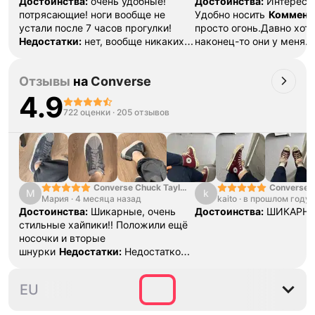
Достоинства:
очень удобные!
Достоинства:
Интересн
потрясающие! ноги вообще не
Удобно носить
Коммент
устали после 7 часов прогулки!
просто огонь.Давно хоте
Недостатки:
нет, вообще никаких
наконец-то они у меня.
не заметила пока
очень хороший , всё пр
быстро и без проблем. 
Отзывы
на
Converse
буду заказывать ещё.
4.9
722 оценки
·
205 отзывов
Converse Chuck Taylor
Converse C
М
k
Мария
·
4 месяца назад
All Star Lift Double
kaito
·
в прошлом году
"Falling Pe
Stack Platform Charms
Достоинства:
Шикарные, очень
Достоинства:
ШИКАРН
стильные хайпики!! Положили ещё
носочки и вторые
шнурки
Недостатки:
Недостатков
нет
Комментарий:
Они вааау
35
35.5
36
37
37.5
EU