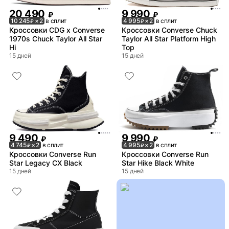
20 490
9 990
₽
₽
10 245
× 2
в сплит
4 995
× 2
в сплит
₽
₽
Кроссовки CDG x Converse
Кроссовки Converse Chuck
1970s Chuck Taylor All Star
Taylor All Star Platform High
Hi
Top
15 дней
15 дней
9 490
9 990
₽
₽
4 745
× 2
в сплит
4 995
× 2
в сплит
₽
₽
Кроссовки Converse Run
Кроссовки Converse Run
Star Legacy CX Black
Star Hike Black White
15 дней
15 дней