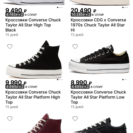
9 490
20 490
₽
₽
4 745
× 2
в сплит
10 245
× 2
в сплит
₽
₽
Кроссовки Converse Chuck
Кроссовки CDG x Converse
Taylor All Star High Top
1970s Chuck Taylor All Star
Black
Hi
15 дней
15 дней
9 990
8 990
₽
₽
4 995
× 2
в сплит
4 495
× 2
в сплит
₽
₽
Кроссовки Converse Chuck
Кроссовки Converse Chuck
Taylor All Star Platform High
Taylor All Star Platform Low
Top
Top
15 дней
15 дней