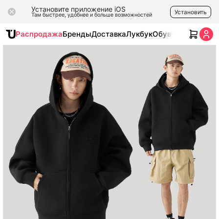
Установите приложение iOS
Установить
Там быстрее, удобнее и больше возможностей
Распродажа
Бренды
Доставка
Лукбук
Обувь
Одежда
Ак