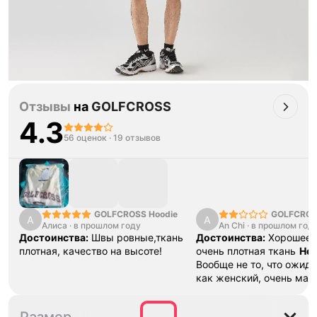
Отзывы
на
GOLFCROSS
4.3
56 оценок
·
19 отзывов
GOLFCROSS Hoodie
GOLFCROS
А
A
Алиса
·
в прошлом году
An Chi
·
в прошлом год
Достоинства:
Швы ровные,ткань
Достоинства:
Хорошее 
плотная, качество на высоте!
очень плотная ткань
Нед
Вообще не то, что ожида
как женский, очень мал
только на моего 14летне
высокого, худого брата.
S
M
L
XL
2XL
Размер