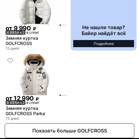
Не нашли товар?
от
9 990
₽
Байер найдёт всё
4 995
× 2
в сплит
₽
Зимняя куртка
GOLFCROSS
Подробнее
15 дней
от
12 990
₽
6 495
× 2
в сплит
₽
Зимняя куртка
GOLFCROSS Parka
15 дней
Показать больше GOLFCROSS