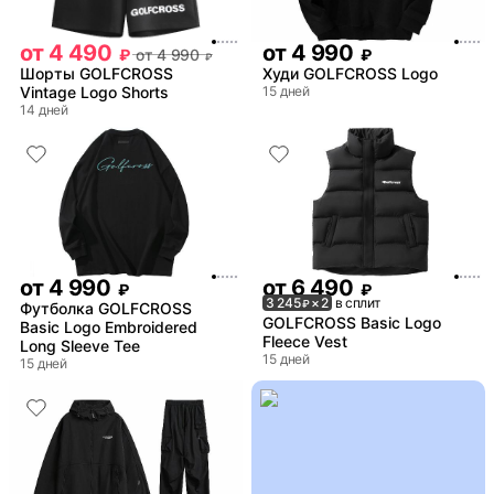
от
4 490
от
4 990
₽
от
4 990
₽
₽
Шорты GOLFCROSS
Худи GOLFCROSS Logo
Vintage Logo Shorts
15 дней
14 дней
от
4 990
от
6 490
₽
₽
3 245
× 2
в сплит
₽
Футболка GOLFCROSS
GOLFCROSS Basic Logo
Basic Logo Embroidered
Fleece Vest
Long Sleeve Tee
15 дней
15 дней