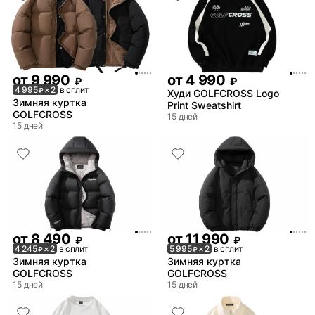
от
9 990
от
4 990
₽
₽
4 995
× 2
в сплит
₽
Худи GOLFCROSS Logo
Зимняя куртка
Print Sweatshirt
GOLFCROSS
15 дней
15 дней
от
8 490
от
11 990
₽
₽
4 245
× 2
в сплит
5 995
× 2
в сплит
₽
₽
Зимняя куртка
Зимняя куртка
GOLFCROSS
GOLFCROSS
15 дней
15 дней