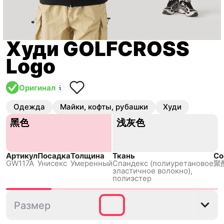
Худи GOLFCROSS
Logo
Оригинал
Одежда
Майки, кофты, рубашки
Худи
黑色
浅灰色
Артикул
Посадка
Толщина
Ткань
Со
GW117A
Унисекс
Умеренный
Спандекс (полиуретановое
聚
эластичное волокно),
полиэстер
S
M
L
XL
2XL
Размер