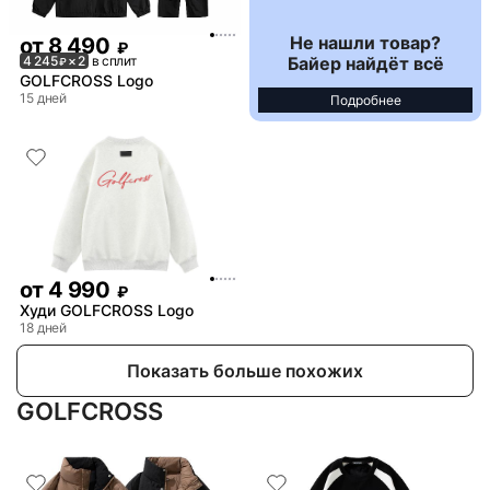
Не нашли товар?
от
8 490
₽
Байер найдёт всё
4 245
× 2
в сплит
₽
GOLFCROSS Logo
15 дней
Подробнее
от
4 990
₽
Худи GOLFCROSS Logo
18 дней
Показать больше похожих
GOLFCROSS