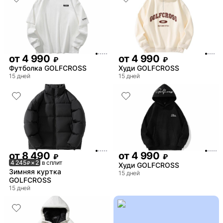
от
4 990
от
4 990
₽
₽
Футболка GOLFCROSS
Худи GOLFCROSS
15 дней
15 дней
от
8 490
от
4 990
₽
₽
4 245
× 2
в сплит
₽
Худи GOLFCROSS
Зимняя куртка
15 дней
GOLFCROSS
15 дней