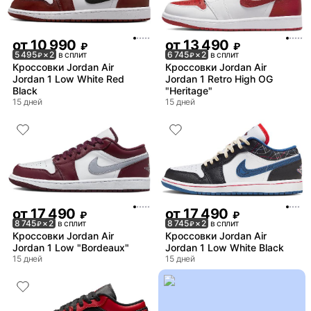
от
10 990
от
13 490
₽
₽
5 495
× 2
в сплит
6 745
× 2
в сплит
₽
₽
Кроссовки Jordan Air
Кроссовки Jordan Air
Jordan 1 Low White Red
Jordan 1 Retro High OG
Black
"Heritage"
15 дней
15 дней
от
17 490
от
17 490
₽
₽
8 745
× 2
в сплит
8 745
× 2
в сплит
₽
₽
Кроссовки Jordan Air
Кроссовки Jordan Air
Jordan 1 Low "Bordeaux"
Jordan 1 Low White Black
15 дней
15 дней