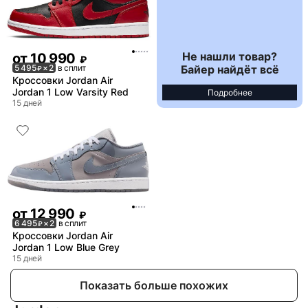
Не нашли товар?
от
10 990
₽
Байер найдёт всё
5 495
× 2
в сплит
₽
Кроссовки Jordan Air
Jordan 1 Low Varsity Red
Подробнее
15 дней
от
12 990
₽
6 495
× 2
в сплит
₽
Кроссовки Jordan Air
Jordan 1 Low Blue Grey
15 дней
Показать больше похожих