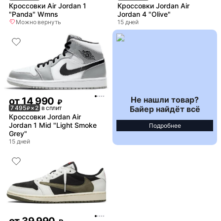
Кроссовки Air Jordan 1
Кроссовки Jordan Air
"Panda" Wmns
Jordan 4 "Olive"
Можно вернуть
15 дней
Не нашли товар?
от
14 990
₽
Байер найдёт всё
7 495
× 2
в сплит
₽
Кроссовки Jordan Air
Jordan 1 Mid "Light Smoke
Подробнее
Grey"
15 дней