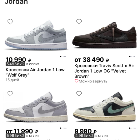
Jordan
10 990
от
38 490
₽
₽
5 495
× 2
в сплит
₽
Кроссовки Travis Scott x Air
Кроссовки Air Jordan 1 Low
Jordan 1 Low OG "Velvet
"Wolf Grey"
Brown"
15 дней
Можно вернуть
от
11 990
9 990
₽
₽
5 995
× 2
в сплит
4 995
× 2
в сплит
₽
₽