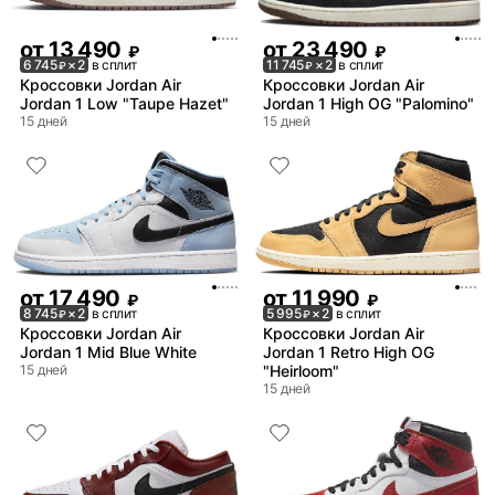
от
13 490
от
23 490
₽
₽
6 745
× 2
в сплит
11 745
× 2
в сплит
₽
₽
Кроссовки Jordan Air
Кроссовки Jordan Air
Jordan 1 Low "Taupe Hazet"
Jordan 1 High OG "Palomino"
15 дней
15 дней
от
17 490
от
11 990
₽
₽
8 745
× 2
в сплит
5 995
× 2
в сплит
₽
₽
Кроссовки Jordan Air
Кроссовки Jordan Air
Jordan 1 Mid Blue White
Jordan 1 Retro High OG
15 дней
"Heirloom"
15 дней