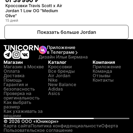
от
39 990
₽
Кроссовки Travis Scott x Air
Jordan 1 Low OG "Medium
Olive"
15 дней
Показать больше Jordan
Приложение
в Телеграме
Дизайн Ильи Бирмана
Магазин
Каталог
Компания
Магазин в Москве
Кроссовки
Приложение
Оплата
Все бренды
Команда
Доставка
Air Jordan
Отзывы
Помощь
Nike
Контакты
Гарантия и
New Balance
безопасность
Adidas
Проверка на
Asics
оригинальность
Как выбрать
размер
Как ухаживать за
вещами
©
2026
ООО «Юникорн»
Карта сайта
Политика конфиденциальности
Оферта
Пользовательское соглашение