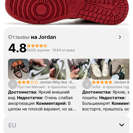
Отзывы
на
Jordan
4.8
5406 оценок
·
1644 отзыва
Jordan Why Not .6
Jordan Air
Л
S
Лустин Михаил
"Bright Crimson" PF
·
в прошлом году
Sofia
·
в прошлом году
SE "Turf O
Достоинства:
Яркий внешний
Достоинства:
Яркие, х
вид
Недостатки:
Очень слабая
пошиты
Недостатки:
амортизация
Комментарий:
В
Большемерят
Коммента
целом не плохой вариант, но за
восторге, пришлось ост
стоимость этих кроссовок
первые на вырост , пер
множество других более хороших
новые поменьше. Наряд
43
44
46
EU
баскетбольных кроссовок
красивые.