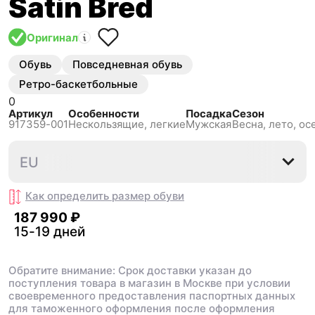
Satin Bred
Оригинал
Обувь
Повседневная обувь
Ретро-баскетбольные
0
Артикул
Особенности
Посадка
Сезон
917359-001
Нескользящиe, легкие
Мужская
Весна, лето, ос
43
44
46
EU
Как определить размер
обуви
187 990 ₽
15-19 дней
Обратите внимание: Срок доставки указан до
поступления товара в магазин в Москве при условии
своевременного предоставления паспортных данных
для таможенного оформления после оформления