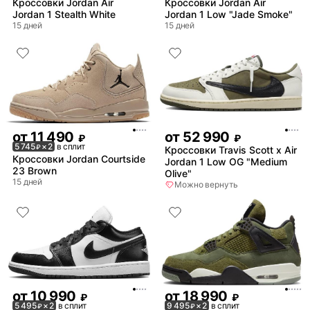
Кроссовки Jordan Air
Кроссовки Jordan Air
Jordan 1 Stealth White
Jordan 1 Low "Jade Smoke"
15 дней
15 дней
от
11 490
от
52 990
₽
₽
5 745
× 2
в сплит
₽
Кроссовки Travis Scott x Air
Кроссовки Jordan Courtside
Jordan 1 Low OG "Medium
23 Brown
Olive"
15 дней
Можно вернуть
от
10 990
от
18 990
₽
₽
5 495
× 2
в сплит
9 495
× 2
в сплит
₽
₽