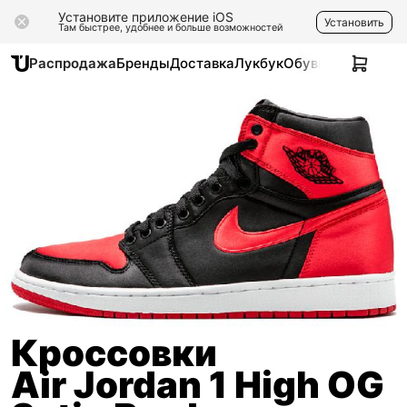
Установите приложение iOS
Установить
Там быстрее, удобнее и больше возможностей
Распродажа
Бренды
Доставка
Лукбук
Обувь
Одежда
Ак
Кроссовки
Air Jordan 1 High OG