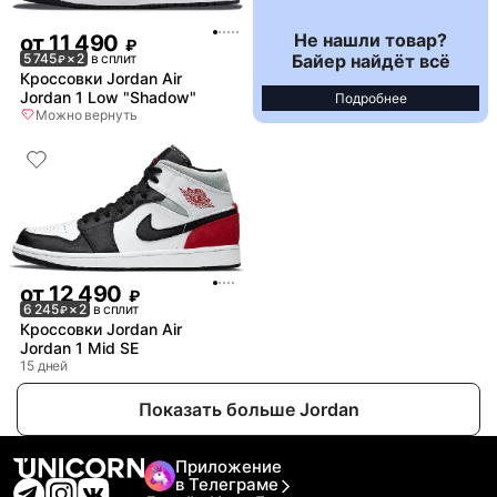
Не нашли товар?
от
11 490
₽
Байер найдёт всё
5 745
× 2
в сплит
₽
Кроссовки Jordan Air
Jordan 1 Low "Shadow"
Подробнее
Можно вернуть
от
12 490
₽
6 245
× 2
в сплит
₽
Кроссовки Jordan Air
Jordan 1 Mid SE
15 дней
Показать больше Jordan
Приложение
в Телеграме