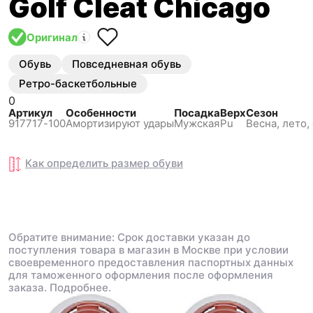
Golf Cleat Chicago
Оригинал
Обувь
Повседневная обувь
Ретро-баскетбольные
0
Артикул
Особенности
Посадка
Верх
Сезон
917717-100
Амортизируют удары
Мужская
Pu
Весна, лето,
Как определить размер
обуви
Обратите внимание: Срок доставки указан до
поступления товара в магазин в Москве при условии
своевременного предоставления паспортных данных
для таможенного оформления после оформления
заказа.
Подробнее.