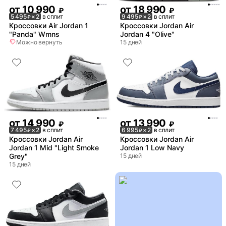
от
10 990
от
18 990
₽
₽
5 495
× 2
в сплит
9 495
× 2
в сплит
₽
₽
Кроссовки Air Jordan 1
Кроссовки Jordan Air
"Panda" Wmns
Jordan 4 "Olive"
Можно вернуть
15 дней
от
14 990
от
13 990
₽
₽
7 495
× 2
в сплит
6 995
× 2
в сплит
₽
₽
Кроссовки Jordan Air
Кроссовки Jordan Air
Jordan 1 Mid "Light Smoke
Jordan 1 Low Navy
Grey"
15 дней
15 дней