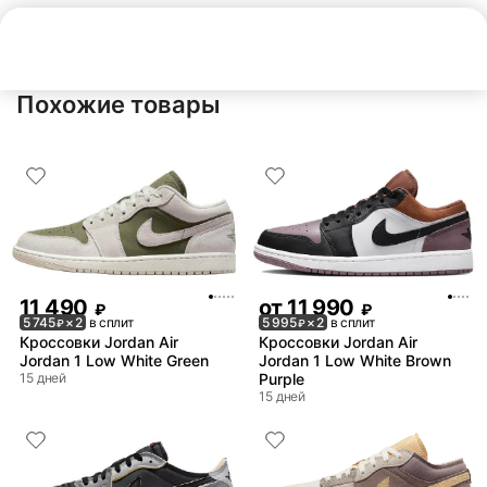
Нет в наличии
Похожие товары
11 490
от
11 990
₽
₽
5 745
× 2
в сплит
5 995
× 2
в сплит
₽
₽
Кроссовки Jordan Air
Кроссовки Jordan Air
Jordan 1 Low White Green
Jordan 1 Low White Brown
15 дней
Purple
15 дней