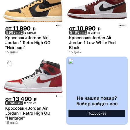
от
11 990
от
10 990
₽
₽
5 995
× 2
в сплит
5 495
× 2
в сплит
₽
₽
Кроссовки Jordan Air
Кроссовки Jordan Air
Jordan 1 Retro High OG
Jordan 1 Low White Red
"Heirloom"
Black
15 дней
15 дней
Не нашли товар?
от
13 490
₽
Байер найдёт всё
6 745
× 2
в сплит
₽
Кроссовки Jordan Air
Jordan 1 Retro High OG
Подробнее
"Heritage"
15 дней