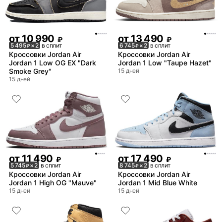
от
10 990
от
13 490
₽
₽
5 495
× 2
в сплит
6 745
× 2
в сплит
₽
₽
Кроссовки Jordan Air
Кроссовки Jordan Air
Jordan 1 Low OG EX "Dark
Jordan 1 Low "Taupe Hazet"
Smoke Grey"
15 дней
15 дней
от
11 490
от
17 490
₽
₽
5 745
× 2
в сплит
8 745
× 2
в сплит
₽
₽
Кроссовки Jordan Air
Кроссовки Jordan Air
Jordan 1 High OG "Mauve"
Jordan 1 Mid Blue White
15 дней
15 дней