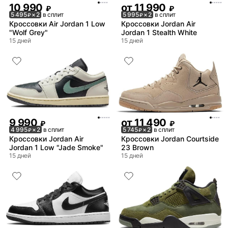
10 990
от
11 990
₽
₽
5 495
× 2
в сплит
5 995
× 2
в сплит
₽
₽
Кроссовки Air Jordan 1 Low
Кроссовки Jordan Air
"Wolf Grey"
Jordan 1 Stealth White
15 дней
15 дней
9 990
от
11 490
₽
₽
4 995
× 2
в сплит
5 745
× 2
в сплит
₽
₽
Кроссовки Jordan Air
Кроссовки Jordan Courtside
Jordan 1 Low "Jade Smoke"
23 Brown
15 дней
15 дней