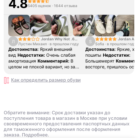
4.8
5405 оценок
·
1644 отзыва
Jordan Why Not .6
Jordan Air
Л
S
Лустин Михаил
"Bright Crimson" PF
·
в прошлом году
Sofia
·
в прошлом году
SE "Turf O
Достоинства:
Яркий внешний
Достоинства:
Яркие, х
вид
Недостатки:
Очень слабая
пошиты
Недостатки:
амортизация
Комментарий:
В
Большемерят
Коммента
целом не плохой вариант, но за
восторге, пришлось ост
стоимость этих кроссовок
первые на вырост , пер
множество других более хороших
новые поменьше. Наряд
Как определить размер
обуви
баскетбольных кроссовок
красивые.
Обратите внимание: Срок доставки указан до
поступления товара в магазин в Москве при условии
своевременного предоставления паспортных данных
для таможенного оформления после оформления
заказа.
Подробнее.