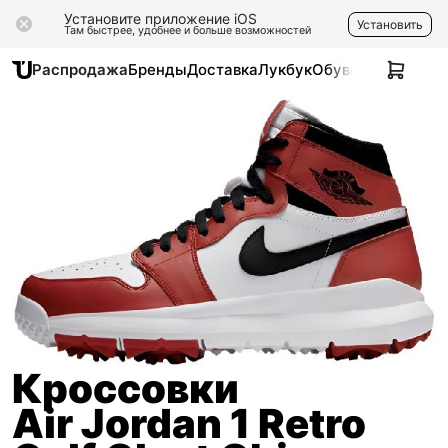
Установите приложение iOS
Установить
Там быстрее, удобнее и больше возможностей
Распродажа
Бренды
Доставка
Лукбук
Обувь
Одежда
Ак
Кроссовки
Air Jordan 1 Retro