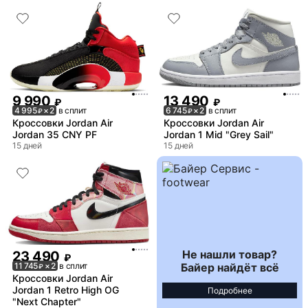
9 990
13 490
₽
₽
4 995
× 2
в сплит
6 745
× 2
в сплит
₽
₽
Кроссовки Jordan Air
Кроссовки Jordan Air
Jordan 35 CNY PF
Jordan 1 Mid "Grey Sail"
15 дней
15 дней
Не нашли товар?
23 490
₽
Байер найдёт всё
11 745
× 2
в сплит
₽
Кроссовки Jordan Air
Jordan 1 Retro High OG
Подробнее
"Next Chapter"