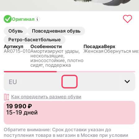
Оригинал
Обувь
Повседневная обувь
Ретро-баскетбольные
Артикул
Особенности
Посадка
Верх
AR0715-010
Амортизируют удары,
Женская
Обернуться ме
нескользящиe,
износостойкие, плотно
сидят, поддержка
35.5
36
36.5
37.5
38
EU
Как определить размер
обуви
19 990 ₽
15-19 дней
Обратите внимание: Срок доставки указан до
поступления товара в магазин в Москве при условии