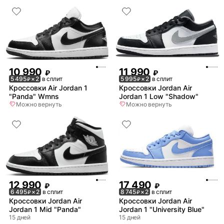
10 990
11 990
₽
₽
5 495
× 2
в сплит
5 995
× 2
в сплит
₽
₽
Кроссовки Air Jordan 1
Кроссовки Jordan Air
"Panda" Wmns
Jordan 1 Low "Shadow"
Можно вернуть
Можно вернуть
12 990
17 490
₽
₽
6 495
× 2
в сплит
8 745
× 2
в сплит
₽
₽
Кроссовки Jordan Air
Кроссовки Jordan Air
Jordan 1 Mid "Panda"
Jordan 1 "University Blue"
15 дней
15 дней