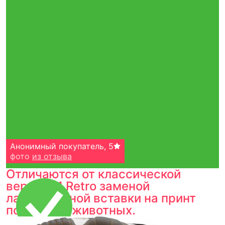
Анонимный покупатель
,
5
фото
из отзыва
Отличаются от классической
версии 11 Retro заменой
лакированной вставки на принт
под шкуру животных.