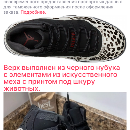
своевременного предоставления паспортных данных
для таможенного оформления после оформления
заказа.
Подробнее.
Верх выполнен из черного нубука
с элементами из искусственного
меха с принтом под шкуру
животных.