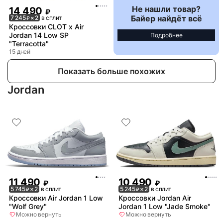
Не нашли товар?
14 490
₽
Байер найдёт всё
7 245
× 2
в сплит
₽
Кроссовки CLOT x Air
Jordan 14 Low SP
Подробнее
"Terracotta"
15 дней
Показать больше похожих
Jordan
11 490
10 490
₽
₽
5 745
× 2
в сплит
5 245
× 2
в сплит
₽
₽
Кроссовки Air Jordan 1 Low
Кроссовки Jordan Air
"Wolf Grey"
Jordan 1 Low "Jade Smoke"
Можно вернуть
Можно вернуть