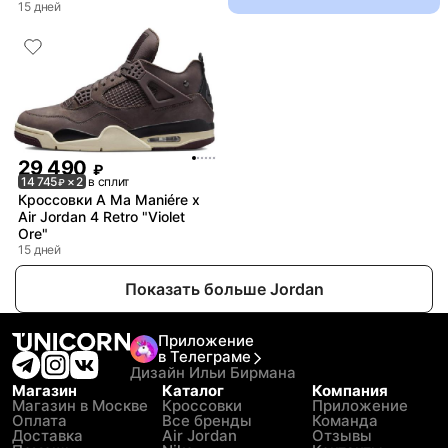
15 дней
29 490
₽
14 745
× 2
в сплит
₽
Кроссовки A Ma Maniére x
Air Jordan 4 Retro "Violet
Ore"
15 дней
Показать больше Jordan
Приложение
в Телеграме
Дизайн Ильи Бирмана
Магазин
Каталог
Компания
Магазин в Москве
Кроссовки
Приложение
Оплата
Все бренды
Команда
Доставка
Air Jordan
Отзывы