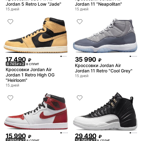
Jordan 5 Retro Low "Jade"
Jordan 11 "Neapolitan"
15 дней
15 дней
17 490
35 990
₽
₽
8 745
× 2
в сплит
₽
Кроссовки Jordan Air
Кроссовки Jordan Air
Jordan 11 Retro "Cool Grey"
Jordan 1 Retro High OG
15 дней
"Heirloom"
15 дней
15 990
29 490
₽
₽
7 995
× 2
в сплит
14 745
× 2
в сплит
₽
₽