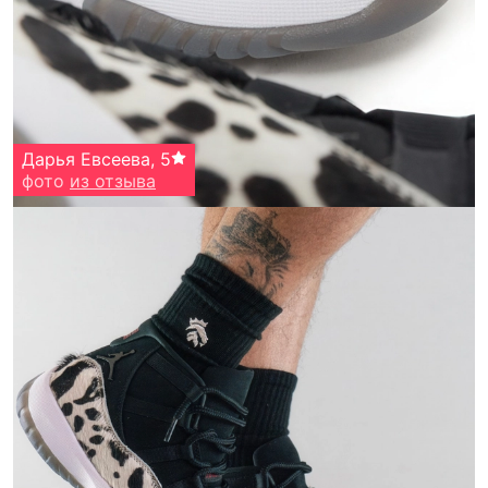
Дарья Евсеева
,
5
фото
из отзыва