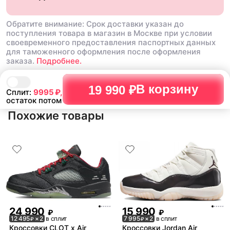
Обратите внимание: Срок доставки указан до
поступления товара в магазин в Москве при условии
своевременного предоставления паспортных данных
для таможенного оформления после оформления
заказа.
Подробнее.
В корзину
19 990 ₽
Сплит:
9995
₽,
остаток потом
Похожие товары
24 990
15 990
₽
₽
12 495
× 2
в сплит
7 995
× 2
в сплит
₽
₽
Кроссовки CLOT x Air
Кроссовки Jordan Air