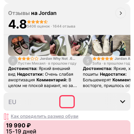
сделано качественно! Оригинал
Отзывы
на
Jordan
4.8
5406 оценок
·
1644 отзыва
Jordan Why Not .6
Jordan Air
Л
S
Лустин Михаил
"Bright Crimson" PF
·
в прошлом году
Sofia
·
в прошлом году
SE "Turf O
Достоинства:
Яркий внешний
Достоинства:
Яркие, х
вид
Недостатки:
Очень слабая
пошиты
Недостатки:
амортизация
Комментарий:
В
Большемерят
Коммента
целом не плохой вариант, но за
восторге, пришлось ост
стоимость этих кроссовок
первые на вырост , пер
множество других более хороших
новые поменьше. Наряд
35.5
36
36.5
37.5
38
EU
баскетбольных кроссовок
красивые.
Как определить размер
обуви
19 990 ₽
15-19 дней