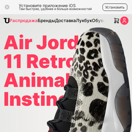
Установите приложение iOS
Установить
Там быстрее, удобнее и больше возможностей
Распродажа
Бренды
Доставка
Лукбук
Обувь
Одежда
Ак
Air Jordan
11 Retro
Animal
Instinct