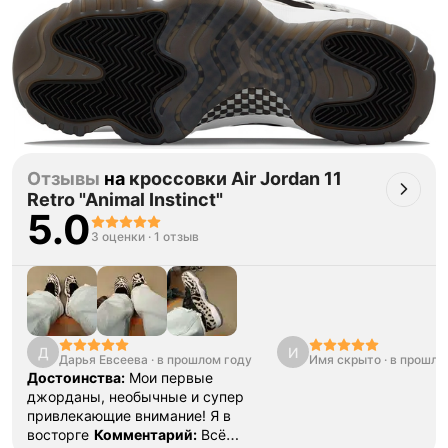
Тройная гарантия
оригинальности
Товар сертифицирован и опломбирован.
Проверяем на оригинальность
по 16 параметрам.
Если придёт подделка — вернём деньги
в трёхкратном размере.
Как мы провеяем товары
Отзывы
на
кроссовки Air Jordan 11
Retro "Animal Instinct"
5.0
3 оценки
·
1 отзыв
Д
И
Дарья Евсеева
·
в прошлом году
Имя скрыто
·
в прошло
Достоинства:
Мои первые
джорданы, необычные и супер
привлекающие внимание! Я в
восторге
Комментарий:
Всё