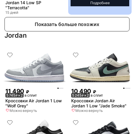
Jordan 14 Low SP
Подробнее
"Terracotta"
15 дней
Показать больше похожих
Jordan
11 490
10 490
₽
₽
5 745
× 2
в сплит
5 245
× 2
в сплит
₽
₽
Кроссовки Air Jordan 1 Low
Кроссовки Jordan Air
"Wolf Grey"
Jordan 1 Low "Jade Smoke"
Можно вернуть
Можно вернуть