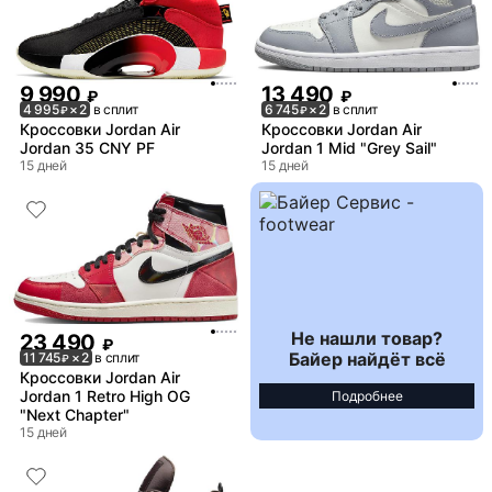
9 990
13 490
₽
₽
4 995
× 2
в сплит
6 745
× 2
в сплит
₽
₽
Кроссовки Jordan Air
Кроссовки Jordan Air
Jordan 35 CNY PF
Jordan 1 Mid "Grey Sail"
15 дней
15 дней
Не нашли товар?
23 490
₽
Байер найдёт всё
11 745
× 2
в сплит
₽
Кроссовки Jordan Air
Jordan 1 Retro High OG
Подробнее
"Next Chapter"
15 дней