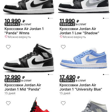
10 990
11 990
₽
₽
5 495
× 2
в сплит
5 995
× 2
в сплит
₽
₽
Кроссовки Air Jordan 1
Кроссовки Jordan Air
"Panda" Wmns
Jordan 1 Low "Shadow"
Можно вернуть
Можно вернуть
12 990
17 490
₽
₽
6 495
× 2
в сплит
8 745
× 2
в сплит
₽
₽
Кроссовки Jordan Air
Кроссовки Jordan Air
Jordan 1 Mid "Panda"
Jordan 1 "University Blue"
15 дней
15 дней