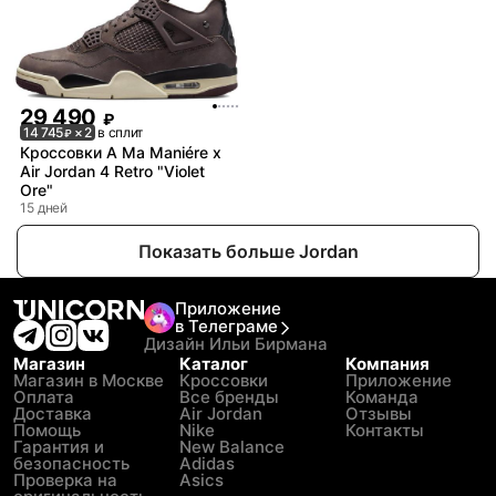
29 490
₽
14 745
× 2
в сплит
₽
Кроссовки A Ma Maniére x
Air Jordan 4 Retro "Violet
Ore"
15 дней
Показать больше Jordan
Приложение
в Телеграме
Дизайн Ильи Бирмана
Магазин
Каталог
Компания
Магазин в Москве
Кроссовки
Приложение
Оплата
Все бренды
Команда
Доставка
Air Jordan
Отзывы
Помощь
Nike
Контакты
Гарантия и
New Balance
безопасность
Adidas
Проверка на
Asics