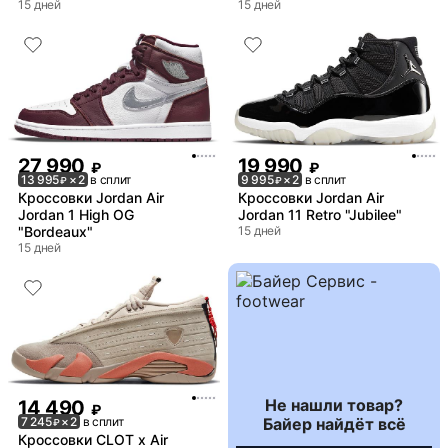
15 дней
15 дней
27 990
19 990
₽
₽
13 995
× 2
в сплит
9 995
× 2
в сплит
₽
₽
Кроссовки Jordan Air
Кроссовки Jordan Air
Jordan 1 High OG
Jordan 11 Retro "Jubilee"
"Bordeaux"
15 дней
15 дней
Не нашли товар?
14 490
₽
Байер найдёт всё
7 245
× 2
в сплит
₽
Кроссовки CLOT x Air