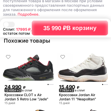
поступления товара в магазин в Москве при условии
своевременного предоставления паспортных данных
для таможенного оформления после оформления
заказа.
Подробнее.
В корзину
35 990 ₽
Сплит:
17995
₽,
остаток потом
Похожие товары
24 990
15 490
₽
₽
12 495
× 2
в сплит
7 745
× 2
в сплит
₽
₽
Кроссовки CLOT x Air
Кроссовки Jordan Air
Jordan 5 Retro Low "Jade"
Jordan 11 "Neapolitan"
15 дней
15 дней