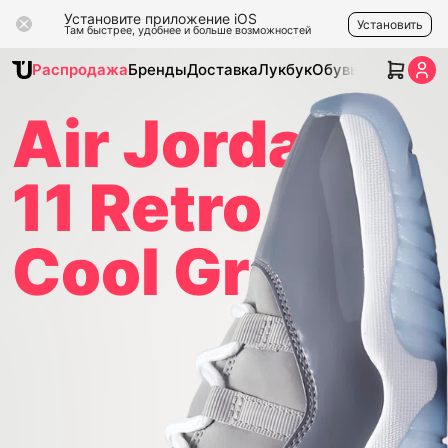
Установите приложение iOS
Установить
Там быстрее, удобнее и больше возможностей
Распродажа
Бренды
Доставка
Лукбук
Обувь
Одежда
Ак
Air Jordan
11 Retro
Cool Grey