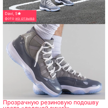
Davi
,
5
фото
из отзыва
Прозрачную резиновую подошву