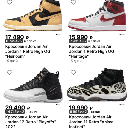
17 490
15 990
₽
₽
8 745
× 2
в сплит
7 995
× 2
в сплит
₽
₽
Кроссовки Jordan Air
Кроссовки Jordan Air
Jordan 1 Retro High OG
Jordan 1 Retro High OG
"Heirloom"
"Heritage"
15 дней
15 дней
29 490
19 990
₽
₽
14 745
× 2
в сплит
9 995
× 2
в сплит
₽
₽
Кроссовки Jordan Air
Кроссовки Jordan Air
Jordan 12 Retro "Playoffs"
Jordan 11 Retro "Animal
2022
Instinct"