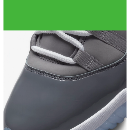
Тройная гарантия
оригинальности
Товар сертифицирован и опломбирован.
Проверяем на оригинальность
по 16 параметрам.
Если придёт подделка — вернём деньги
в трёхкратном размере.
Как мы провеяем товары