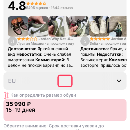
4.8
5405 оценок
·
1644 отзыва
Jordan Why Not .6
Jordan Air
Л
S
Лустин Михаил
"Bright Crimson" PF
·
в прошлом году
Sofia
·
в прошлом году
SE "Turf O
Достоинства:
Яркий внешний
Достоинства:
Яркие, х
вид
Недостатки:
Очень слабая
пошиты
Недостатки:
амортизация
Комментарий:
В
Большемерят
Коммента
целом не плохой вариант, но за
восторге, пришлось ост
стоимость этих кроссовок
первые на вырост , пер
множество других более хороших
новые поменьше. Наряд
35.5
36
36.5
37.5
38
EU
баскетбольных кроссовок
красивые.
Как определить размер
обуви
35 990 ₽
15-19 дней
Обратите внимание: Срок доставки указан до