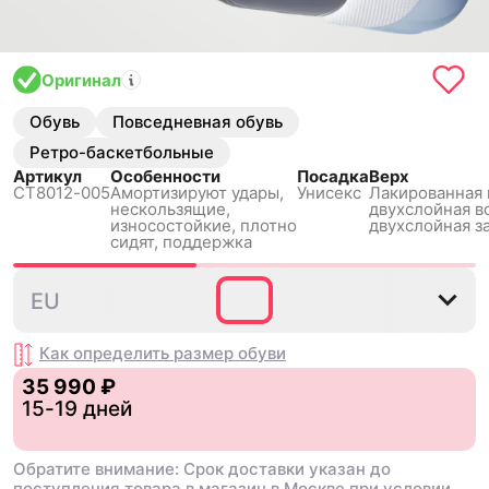
Оригинал
Обувь
Повседневная обувь
Ретро-баскетбольные
Артикул
Особенности
Посадка
Верх
CT8012-005
Амортизируют удары,
Унисекс
Лакированная 
нескользящиe,
двухслойная в
износостойкие, плотно
двухслойная з
сидят, поддержка
35.5
36
36.5
37.5
38
EU
Как определить размер
обуви
35 990 ₽
15-19 дней
Обратите внимание: Срок доставки указан до
поступления товара в магазин в Москве при условии