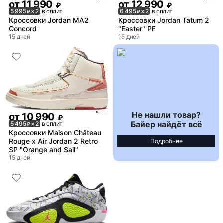
от
11 990
от
12 990
₽
₽
5 995
× 2
в сплит
6 495
× 2
в сплит
₽
₽
Кроссовки Jordan MA2
Кроссовки Jordan Tatum 2
Concord
"Easter" PF
15 дней
15 дней
Не нашли товар?
от
10 990
₽
Байер найдёт всё
5 495
× 2
в сплит
₽
Кроссовки Maison Château
Rouge x Air Jordan 2 Retro
Подробнее
SP "Orange and Sail"
15 дней