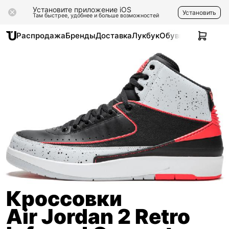
Установите приложение iOS
Установить
Там быстрее, удобнее и больше возможностей
Распродажа
Бренды
Доставка
Лукбук
Обувь
Одежда
Ак
Кроссовки
Air Jordan 2 Retro