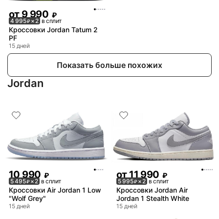
от
9 990
₽
4 995
× 2
в сплит
₽
Кроссовки Jordan Tatum 2
PF
15 дней
Показать больше похожих
Jordan
10 990
от
11 990
₽
₽
5 495
× 2
в сплит
5 995
× 2
в сплит
₽
₽
Кроссовки Air Jordan 1 Low
Кроссовки Jordan Air
"Wolf Grey"
Jordan 1 Stealth White
15 дней
15 дней