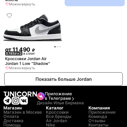
Можно вернуть
от
11 490
₽
5 745
× 2
в сплит
₽
Кроссовки Jordan Air
Jordan 1 Low "Shadow"
Можно вернуть
Показать больше Jordan
Приложение
в Телеграме
Дизайн Ильи Бирмана
Магазин
Каталог
Компания
Магазин в Москве
Кроссовки
Приложение
Оплата
Все бренды
Команда
Доставка
Air Jordan
Отзывы
Помощь
Nike
Контакты