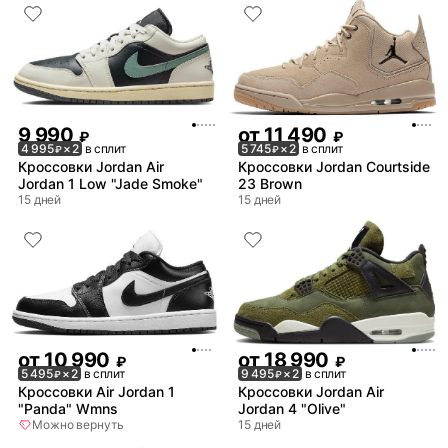
9 990
от
11 490
₽
₽
4 995
× 2
в сплит
5 745
× 2
в сплит
₽
₽
Кроссовки Jordan Air
Кроссовки Jordan Courtside
Jordan 1 Low "Jade Smoke"
23 Brown
15 дней
15 дней
от
10 990
от
18 990
₽
₽
5 495
× 2
в сплит
9 495
× 2
в сплит
₽
₽
Кроссовки Air Jordan 1
Кроссовки Jordan Air
"Panda" Wmns
Jordan 4 "Olive"
Можно вернуть
15 дней