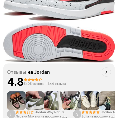
Отзывы
на
Jordan
4.8
5405 оценок
·
1644 отзыва
Jordan Why Not .6
Jordan Air
Л
S
Лустин Михаил
"Bright Crimson" PF
·
в прошлом году
Sofia
·
в прошлом году
SE "Turf O