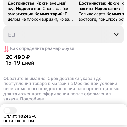
Достоинства:
Яркий внешний
Достоинства:
Яркие, х
вид
Недостатки:
Очень слабая
пошиты
Недостатки:
амортизация
Комментарий:
В
Большемерят
Коммента
целом не плохой вариант, но за
восторге, пришлось ост
стоимость этих кроссовок
первые на вырост , пер
множество других более хороших
новые поменьше. Наряд
42
42.5
43
44
EU
баскетбольных кроссовок
красивые.
Как определить размер
обуви
20 490 ₽
15-19 дней
Обратите внимание: Срок доставки указан до
поступления товара в магазин в Москве при условии
своевременного предоставления паспортных данных
для таможенного оформления после оформления
заказа.
Подробнее.
В корзину
20 490 ₽
Сплит:
10245
₽,
остаток потом