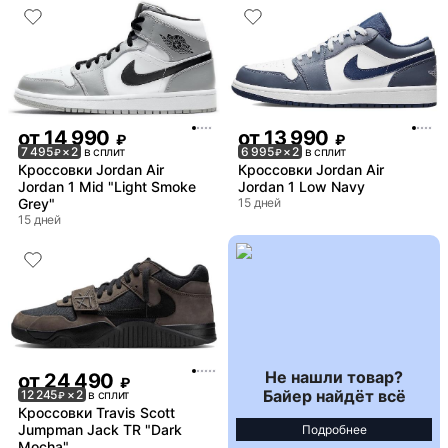
от
14 990
от
13 990
₽
₽
7 495
× 2
в сплит
6 995
× 2
в сплит
₽
₽
Кроссовки Jordan Air
Кроссовки Jordan Air
Jordan 1 Mid "Light Smoke
Jordan 1 Low Navy
Grey"
15 дней
15 дней
Не нашли товар?
от
24 490
₽
Байер найдёт всё
12 245
× 2
в сплит
₽
Кроссовки Travis Scott
Jumpman Jack TR "Dark
Подробнее
Mocha"