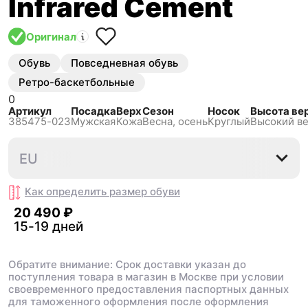
Infrared Cement
Оригинал
Обувь
Повседневная обувь
Ретро-баскетбольные
0
Артикул
Посадка
Верх
Сезон
Носок
Высота ве
385475-023
Мужская
Кожа
Весна, осень
Круглый
Высокий в
42
42.5
43
44
EU
Как определить размер
обуви
20 490 ₽
15-19 дней
Обратите внимание: Срок доставки указан до
поступления товара в магазин в Москве при условии
своевременного предоставления паспортных данных
для таможенного оформления после оформления