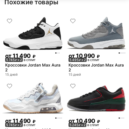
Похожие товары
от
11 490
от
10 990
₽
₽
5 745
× 2
в сплит
5 495
× 2
в сплит
₽
₽
Кроссовки Jordan Max Aura
Кроссовки Jordan Max Aura
2
2
15 дней
15 дней
от
11 490
от
10 490
₽
₽
5 745
× 2
в сплит
5 245
× 2
в сплит
₽
₽