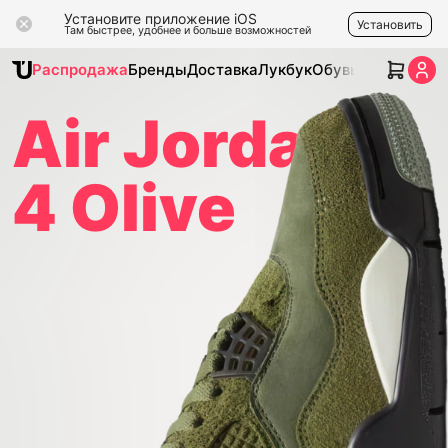
Установите приложение iOS
Установить
Там быстрее, удобнее и больше возможностей
Распродажа
Бренды
Доставка
Лукбук
Обувь
Одежда
Ак
Air Jordan
4 Olive