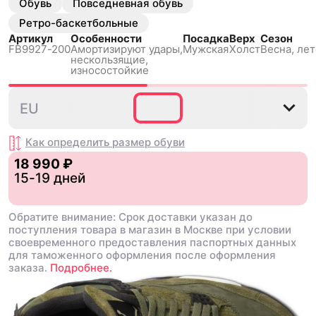
Обувь
Повседневная обувь
Ретро-баскетбольные
Артикул
Особенности
Посадка
Верх
Сезон
FB9927-200
Амортизируют удары,
Мужская
Холст
Весна, лет
нескользящиe,
износостойкие
40
40.5
41
42
42.5
EU
Как определить размер
обуви
18 990 ₽
15-19 дней
Обратите внимание: Срок доставки указан до
поступления товара в магазин в Москве при условии
своевременного предоставления паспортных данных
для таможенного оформления после оформления
заказа.
Подробнее.