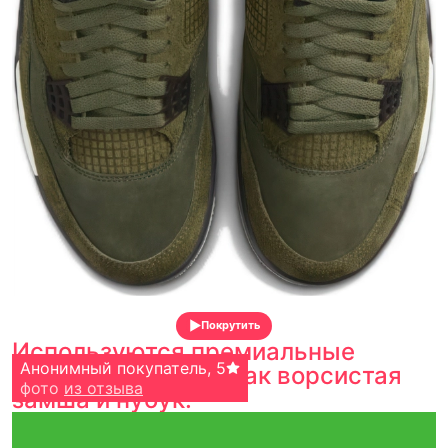
Покрутить
Используются премиальные
старый бох
Анонимный покупатель
,
5
,
5
материалы, такие как ворсистая
фото
фото
из отзыва
из отзыва
замша и нубук.