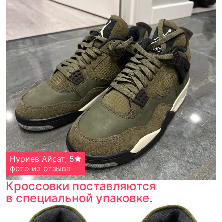
Тройная гарантия
оригинальности
Товар сертифицирован и опломбирован.
Проверяем на оригинальность
по 16 параметрам.
Если придёт подделка — вернём деньги
в трёхкратном размере.
Как мы провеяем товары
Нуриев Айрат
,
5
фото
из отзыва
Кроссовки поставляются
в специальной упаковке.