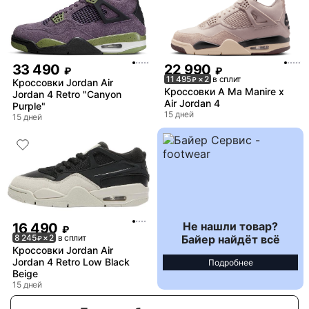
33 490
22 990
₽
₽
11 495
× 2
в сплит
₽
Кроссовки Jordan Air
Кроссовки A Ma Manire x
Jordan 4 Retro "Canyon
Air Jordan 4
Purple"
15 дней
15 дней
Не нашли товар?
16 490
₽
Байер найдёт всё
8 245
× 2
в сплит
₽
Кроссовки Jordan Air
Jordan 4 Retro Low Black
Подробнее
Beige
15 дней