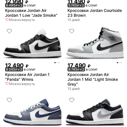
12 990
11 490
₽
₽
6 495
× 2
в сплит
5 745
× 2
в сплит
₽
₽
Кроссовки Jordan Air
Кроссовки Jordan Courtside
Jordan 1 Low "Jade Smoke"
23 Brown
Можно вернуть
15 дней
12 490
17 490
₽
₽
6 245
× 2
в сплит
8 745
× 2
в сплит
₽
₽
Кроссовки Air Jordan 1
Кроссовки Jordan Air
"Panda" Wmns
Jordan 1 Mid "Light Smoke
Можно вернуть
Grey"
15 дней