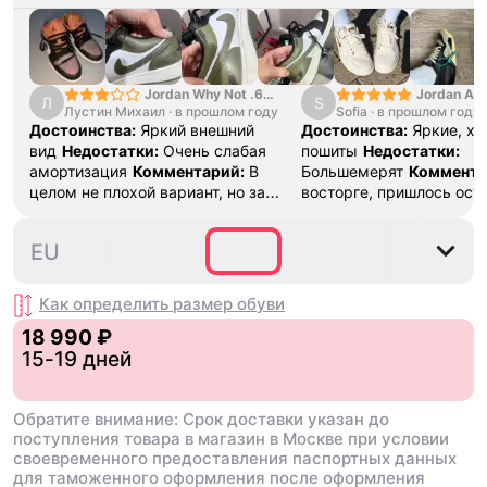
Jordan Why Not .6
Jordan Air
Л
S
Лустин Михаил
"Bright Crimson" PF
·
в прошлом году
Sofia
·
в прошлом году
SE "Turf O
Достоинства:
Яркий внешний
Достоинства:
Яркие, х
вид
Недостатки:
Очень слабая
пошиты
Недостатки:
амортизация
Комментарий:
В
Большемерят
Коммента
целом не плохой вариант, но за
восторге, пришлось ост
стоимость этих кроссовок
первые на вырост , пер
множество других более хороших
новые поменьше. Наряд
40
40.5
41
42
42.5
EU
баскетбольных кроссовок
красивые.
Как определить размер
обуви
18 990 ₽
15-19 дней
Обратите внимание: Срок доставки указан до
поступления товара в магазин в Москве при условии
своевременного предоставления паспортных данных
для таможенного оформления после оформления