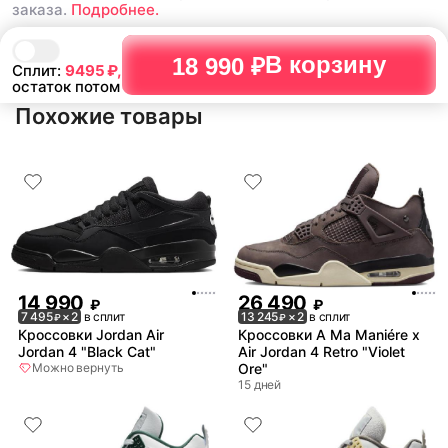
заказа.
Подробнее.
В корзину
18 990 ₽
Сплит:
9495
₽,
остаток потом
Похожие товары
14 990
26 490
₽
₽
7 495
× 2
в сплит
13 245
× 2
в сплит
₽
₽
Кроссовки Jordan Air
Кроссовки A Ma Maniére x
Jordan 4 "Black Cat"
Air Jordan 4 Retro "Violet
Можно вернуть
Ore"
15 дней