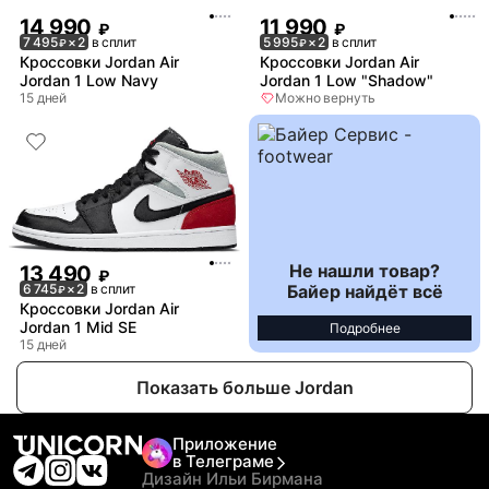
14 990
11 990
₽
₽
7 495
× 2
в сплит
5 995
× 2
в сплит
₽
₽
Кроссовки Jordan Air
Кроссовки Jordan Air
Jordan 1 Low Navy
Jordan 1 Low "Shadow"
15 дней
Можно вернуть
Не нашли товар?
13 490
₽
Байер найдёт всё
6 745
× 2
в сплит
₽
Кроссовки Jordan Air
Jordan 1 Mid SE
Подробнее
15 дней
Показать больше Jordan
Приложение
в Телеграме
Дизайн Ильи Бирмана