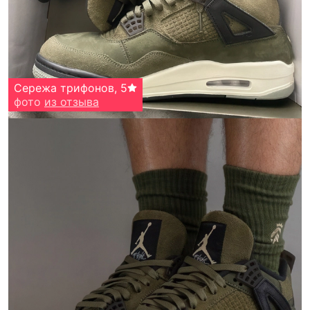
Сережа трифонов
,
5
фото
из отзыва