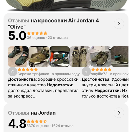
Отзывы
на
кроссовки Air Jordan 4
"Olive"
5.0
36 оценок
·
20 отзывов
С
s
Сережа трифонов
·
в прошлом году
staylife73
·
в прошлом 
Достоинства:
хорошие кроссовки ,
Достоинства:
Удобные,
отличное качество
Недостатки:
внутри, классный цвет,
долго ждал доставки , переплатил
стиль
Недостатки:
Их п
за экспресс
только достойства
Комм
доставку
Комментарий:
все круто
Дарила их мужу на др, 
первый раз заказал , остался в
восторге от них 😄 На о
Отзывы
на
Jordan
хорошем впечатлении
самое то, ждет, пока е
похолодает и опять не 
4.8
будет гонять
5370 оценок
·
1624 отзыва