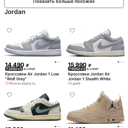
Показать больше похожих
Jordan
14 490
15 990
₽
₽
7 245
× 2
в сплит
7 995
× 2
в сплит
₽
₽
Кроссовки Air Jordan 1 Low
Кроссовки Jordan Air
"Wolf Grey"
Jordan 1 Stealth White
Можно вернуть
15 дней