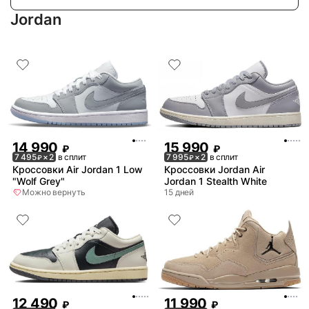
Jordan
14 990
15 990
₽
₽
7 495
× 2
в сплит
7 995
× 2
в сплит
₽
₽
Кроссовки Air Jordan 1 Low
Кроссовки Jordan Air
"Wolf Grey"
Jordan 1 Stealth White
Можно вернуть
15 дней
12 490
11 990
₽
₽