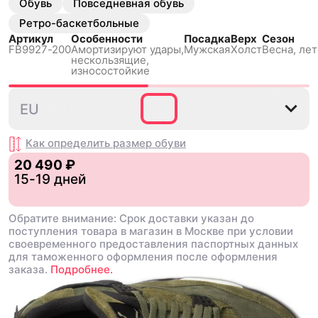
Обувь
Повседневная обувь
Ретро-баскетбольные
Артикул
Особенности
Посадка
Верх
Сезон
FB9927-200
Амортизируют удары,
Мужская
Холст
Весна, лет
нескользящиe,
износостойкие
40
40.5
41
42
42.5
EU
Как определить размер
обуви
20 490 ₽
15-19 дней
Обратите внимание: Срок доставки указан до
поступления товара в магазин в Москве при условии
своевременного предоставления паспортных данных
для таможенного оформления после оформления
заказа.
Подробнее.