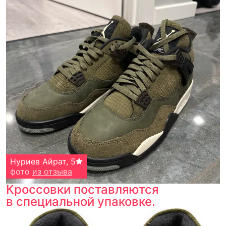
Тройная гарантия
оригинальности
Товар сертифицирован и опломбирован.
Проверяем на оригинальность
по 16 параметрам.
Если придёт подделка — вернём деньги
в трёхкратном размере.
Как мы провеяем товары
Нуриев Айрат
,
5
фото
из отзыва
Кроссовки поставляются
в специальной упаковке.