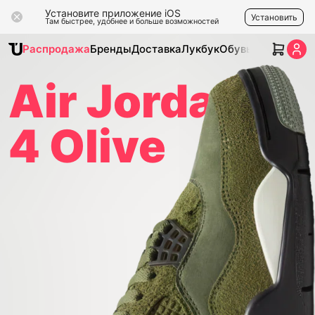
Установите приложение iOS
Установить
Там быстрее, удобнее и больше возможностей
Распродажа
Бренды
Доставка
Лукбук
Обувь
Одежда
Ак
Air Jordan
4 Olive