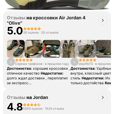
Отзывы
на
кроссовки Air Jordan 4
"Olive"
5.0
36 оценок
·
20 отзывов
С
s
Сережа трифонов
·
в прошлом году
staylife73
·
в прошлом 
Достоинства:
хорошие кроссовки ,
Достоинства:
Удобные,
отличное качество
Недостатки:
внутри, классный цвет,
долго ждал доставки , переплатил
стиль
Недостатки:
Их п
за экспресс
только достойства
Комм
доставку
Комментарий:
все круто
Дарила их мужу на др, 
первый раз заказал , остался в
восторге от них 😄 На о
Отзывы
на
Jordan
хорошем впечатлении
самое то, ждет, пока е
похолодает и опять не 
4.8
будет гонять
5369 оценок
·
1624 отзыва