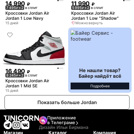
14 990
11 990
₽
₽
7 495
× 2
в сплит
5 995
× 2
в сплит
₽
₽
Кроссовки Jordan Air
Кроссовки Jordan Air
Jordan 1 Low Navy
Jordan 1 Low "Shadow"
15 дней
Можно вернуть
Не нашли товар?
16 490
₽
Байер найдёт всё
8 245
× 2
в сплит
₽
Кроссовки Jordan Air
Jordan 1 Mid SE
Подробнее
15 дней
Показать больше Jordan
Приложение
в Телеграме
Дизайн Ильи Бирмана
Магазин
Каталог
Компания