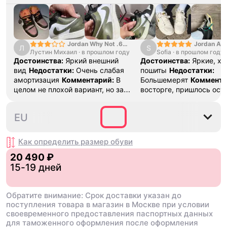
Jordan Why Not .6
Jordan Air
Л
S
Лустин Михаил
"Bright Crimson" PF
·
в прошлом году
Sofia
·
в прошлом году
SE "Turf O
Достоинства:
Яркий внешний
Достоинства:
Яркие, х
вид
Недостатки:
Очень слабая
пошиты
Недостатки:
амортизация
Комментарий:
В
Большемерят
Коммента
целом не плохой вариант, но за
восторге, пришлось ост
стоимость этих кроссовок
первые на вырост , пер
множество других более хороших
новые поменьше. Наряд
40
40.5
41
42
42.5
EU
баскетбольных кроссовок
красивые.
Как определить размер
обуви
20 490 ₽
15-19 дней
Обратите внимание: Срок доставки указан до
поступления товара в магазин в Москве при условии
своевременного предоставления паспортных данных
для таможенного оформления после оформления