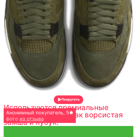
Покрутить
Используются премиальные
старый бох
Анонимный покупатель
,
5
,
5
материалы, такие как ворсистая
фото
фото
из отзыва
из отзыва
замша и нубук.