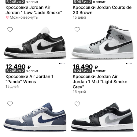
6 245
× 2
в сплит
5 995
× 2
в сплит
₽
₽
Кроссовки Jordan Air
Кроссовки Jordan Courtside
Jordan 1 Low "Jade Smoke"
23 Brown
Можно вернуть
15 дней
12 490
16 490
₽
₽
6 245
× 2
в сплит
8 245
× 2
в сплит
₽
₽
Кроссовки Air Jordan 1
Кроссовки Jordan Air
"Panda" Wmns
Jordan 1 Mid "Light Smoke
15 дней
Grey"
15 дней