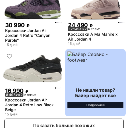
30 990
24 490
₽
₽
12 245
× 2
в сплит
₽
Кроссовки Jordan Air
Кроссовки A Ma Manire x
Jordan 4 Retro "Canyon
Air Jordan 4
Purple"
15 дней
15 дней
Не нашли товар?
16 990
₽
Байер найдёт всё
8 495
× 2
в сплит
₽
Кроссовки Jordan Air
Jordan 4 Retro Low Black
Подробнее
Beige
15 дней
Показать больше похожих