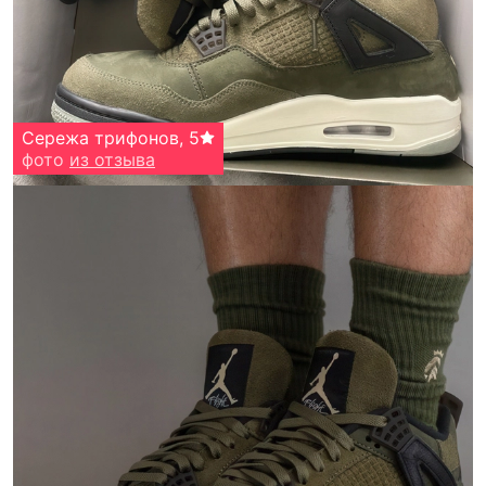
Сережа трифонов
,
5
фото
из отзыва