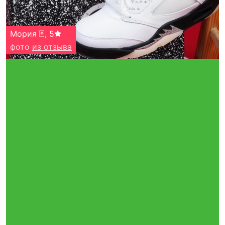
Мория 🃏
,
5
фото
из отзыва