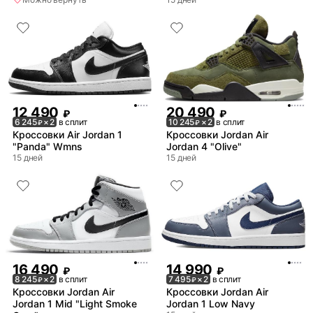
12 490
20 490
₽
₽
6 245
× 2
в сплит
10 245
× 2
в сплит
₽
₽
Кроссовки Air Jordan 1
Кроссовки Jordan Air
"Panda" Wmns
Jordan 4 "Olive"
15 дней
15 дней
16 490
14 990
₽
₽
8 245
× 2
в сплит
7 495
× 2
в сплит
₽
₽
Кроссовки Jordan Air
Кроссовки Jordan Air
Jordan 1 Mid "Light Smoke
Jordan 1 Low Navy