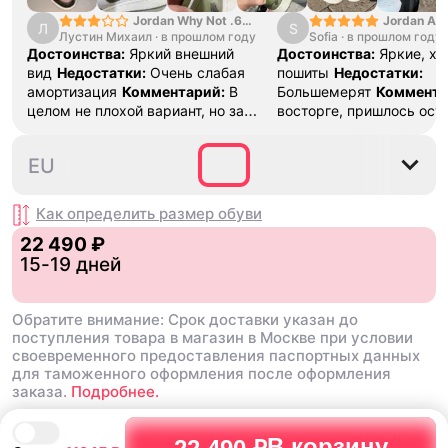
Jordan Why Not .6
Jordan Air
Л
S
Лустин Михаил
"Bright Crimson" PF
·
в прошлом году
Sofia
·
в прошлом году
SE "Turf O
Достоинства:
Яркий внешний
Достоинства:
Яркие, х
вид
Недостатки:
Очень слабая
пошиты
Недостатки:
амортизация
Комментарий:
В
Большемерят
Коммента
целом не плохой вариант, но за
восторге, пришлось ост
стоимость этих кроссовок
первые на вырост , пер
множество других более хороших
новые поменьше. Наряд
40
40.5
41
42
42.5
EU
баскетбольных кроссовок
красивые.
Как определить размер
обуви
22 490 ₽
15-19 дней
Обратите внимание: Срок доставки указан до
поступления товара в магазин в Москве при условии
своевременного предоставления паспортных данных
для таможенного оформления после оформления
заказа.
Подробнее.
В корзину