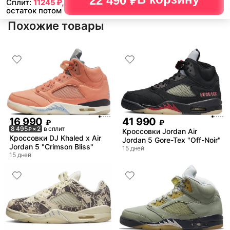
22 490 ₽
Сплит:
11245
₽,
остаток потом
Похожие товары
16 990
41 990
₽
₽
8 495
× 2
в сплит
₽
Кроссовки Jordan Air
Кроссовки DJ Khaled x Air
Jordan 5 Gore-Tex "Off-Noir"
Jordan 5 "Crimson Bliss"
15 дней
15 дней