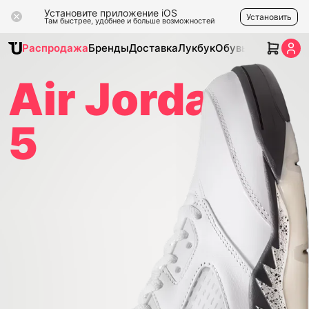
Установите приложение iOS
Установить
Там быстрее, удобнее и больше возможностей
Распродажа
Бренды
Доставка
Лукбук
Обувь
Одежда
Ак
Air Jordan
5