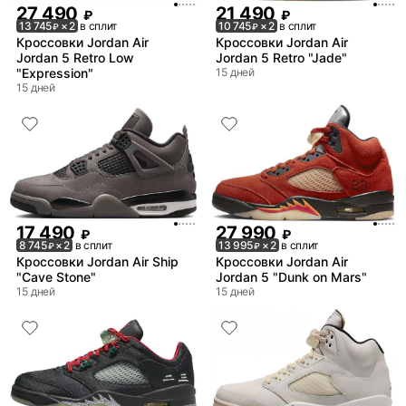
27 490
21 490
₽
₽
13 745
× 2
в сплит
10 745
× 2
в сплит
₽
₽
Кроссовки Jordan Air
Кроссовки Jordan Air
Jordan 5 Retro Low
Jordan 5 Retro "Jade"
"Expression"
15 дней
15 дней
17 490
27 990
₽
₽
8 745
× 2
в сплит
13 995
× 2
в сплит
₽
₽
Кроссовки Jordan Air Ship
Кроссовки Jordan Air
"Cave Stone"
Jordan 5 "Dunk on Mars"
15 дней
15 дней