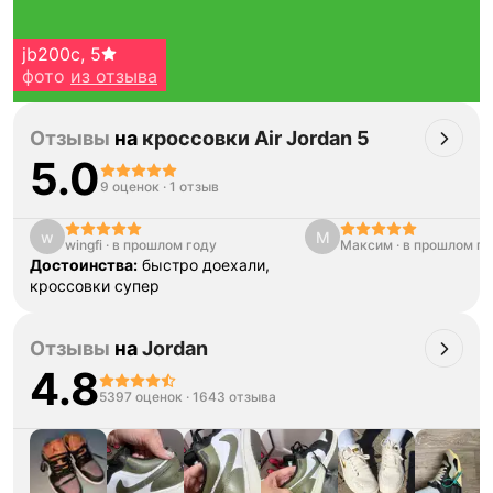
jb200c
,
5
фото
из отзыва
Отзывы
на
кроссовки Air Jordan 5
5.0
9 оценок
·
1 отзыв
w
М
wingfi
·
в прошлом году
Максим
·
в прошлом го
Тройная гарантия
Достоинства:
быстро доехали,
оригинальности
кроссовки супер
Товар сертифицирован и опломбирован.
Проверяем на оригинальность
по 16 параметрам.
Отзывы
на
Jordan
Если придёт подделка — вернём деньги
в трёхкратном размере.
4.8
Как мы провеяем товары
5397 оценок
·
1643 отзыва