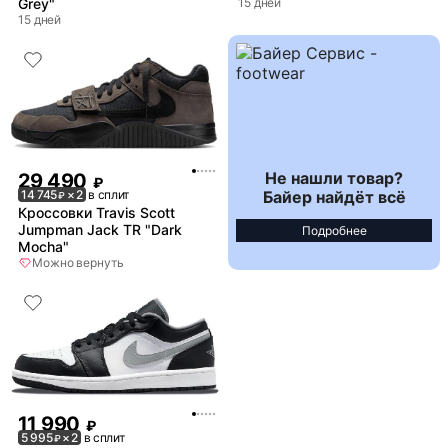
Grey"
15 дней
15 дней
Не нашли товар?
29 490
₽
Байер найдёт всё
14 745
× 2
в сплит
₽
Кроссовки Travis Scott
Jumpman Jack TR "Dark
Подробнее
Mocha"
Можно вернуть
11 990
₽
5 995
× 2
в сплит
₽