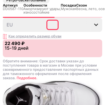
Ретро-баскетбольные
Артикул
Особенности
Посадка
Сезон
DD0587-110
Амортизируют удары,
Мужская
Весна, лето, осе
износостойкие
40
40.5
41
42
42.5
EU
Как определить размер
обуви
22 490 ₽
15-19 дней
Обратите внимание: Срок доставки указан до
поступления товара в магазин в Москве при условии
своевременного предоставления паспортных данных
для таможенного оформления после оформления
заказа.
Подробнее.