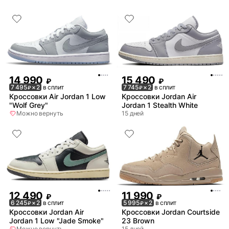
14 990
15 490
₽
₽
7 495
× 2
в сплит
7 745
× 2
в сплит
₽
₽
Кроссовки Air Jordan 1 Low
Кроссовки Jordan Air
"Wolf Grey"
Jordan 1 Stealth White
Можно вернуть
15 дней
12 490
11 990
₽
₽
6 245
× 2
в сплит
5 995
× 2
в сплит
₽
₽
Кроссовки Jordan Air
Кроссовки Jordan Courtside
Jordan 1 Low "Jade Smoke"
23 Brown
Можно вернуть
15 дней