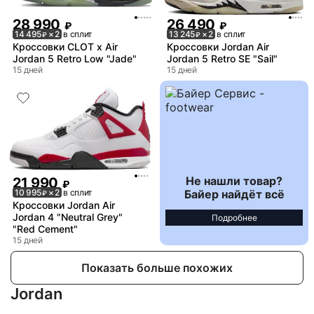
28 990
26 490
₽
₽
14 495
× 2
в сплит
13 245
× 2
в сплит
₽
₽
Кроссовки CLOT x Air
Кроссовки Jordan Air
Jordan 5 Retro Low "Jade"
Jordan 5 Retro SE "Sail"
15 дней
15 дней
Не нашли товар?
21 990
₽
Байер найдёт всё
10 995
× 2
в сплит
₽
Кроссовки Jordan Air
Jordan 4 "Neutral Grey"
Подробнее
"Red Cement"
15 дней
Показать больше похожих
Jordan