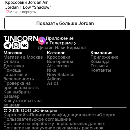
Кроссовки Jordan Air
Jordan 1 Low "Shadow"
Можно вернуть
Показать больше Jordan
Приложение
в Телеграме
Дизайн Ильи Бирмана
Магазин
Каталог
Компания
Магазин в Москве
Кроссовки
Приложение
Оплата
Все бренды
Команда
Доставка
Air Jordan
Отзывы
Помощь
Nike
Контакты
Гарантия и
New Balance
безопасность
Adidas
Проверка на
Asics
оригинальность
Как выбрать
размер
Как ухаживать за
вещами
©
2026
ООО «Юникорн»
Карта сайта
Политика конфиденциальности
Оферта
Пользовательское соглашение
Согласие на обработку персональных данных
Согласие на получение рекламных рассылок