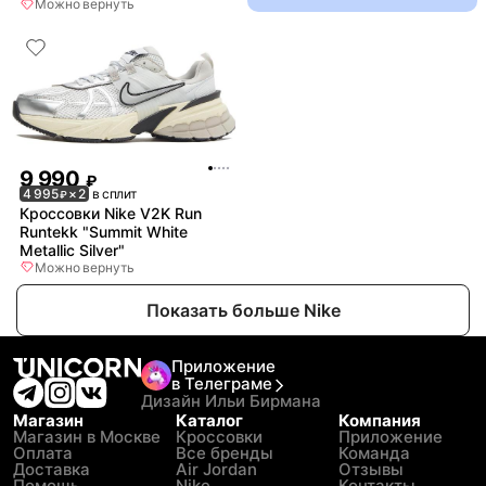
Можно вернуть
9 990
₽
4 995
× 2
в сплит
₽
Кроссовки Nike V2K Run
Runtekk "Summit White
Metallic Silver"
Можно вернуть
Показать больше Nike
Приложение
в Телеграме
Дизайн Ильи Бирмана
Магазин
Каталог
Компания
Магазин в Москве
Кроссовки
Приложение
Оплата
Все бренды
Команда
Доставка
Air Jordan
Отзывы
Помощь
Nike
Контакты