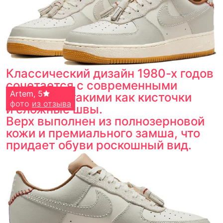
Классический дизайн 1980-х годов
сочетается с современными
V
Artem
,
5
,
5
деталями, такими как кисточки
фото
фото
из отзыва
из отзыва
и сложные швы.
Верх выполнен из полнозерновой
кожи и премиального замша, что
придает обуви роскошный вид.