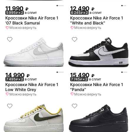
11 990
12 490
₽
₽
5 995
× 2
в сплит
6 245
× 2
в сплит
₽
₽
Кроссовки Nike Air Force 1
Кроссовки Nike Air Force 1
'07 Black Samurai
"White and Black"
Можно вернуть
Можно вернуть
14 990
15 490
₽
₽
7 495
× 2
в сплит
7 745
× 2
в сплит
₽
₽
Кроссовки Nike Air Force 1
Кроссовки Nike Air Force 1
Low White Grey
"Panda"
Можно вернуть
Можно вернуть