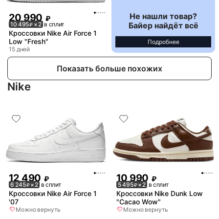
Не нашли товар?
20 990
₽
Байер найдёт всё
10 495
× 2
в сплит
₽
Кроссовки Nike Air Force 1
Low "Fresh"
Подробнее
15 дней
Показать больше похожих
Nike
12 490
10 990
₽
₽
6 245
× 2
в сплит
5 495
× 2
в сплит
₽
₽
Кроссовки Nike Air Force 1
Кроссовки Nike Dunk Low
'07
"Cacao Wow"
Можно вернуть
Можно вернуть