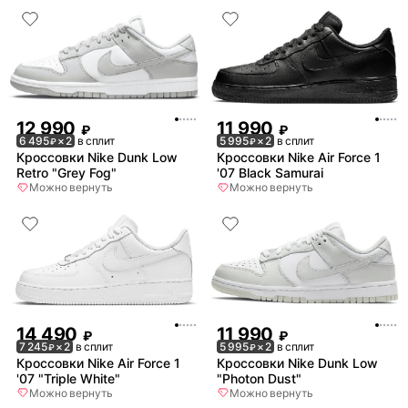
12 990
11 990
₽
₽
6 495
× 2
в сплит
5 995
× 2
в сплит
₽
₽
Кроссовки Nike Dunk Low
Кроссовки Nike Air Force 1
Retro "Grey Fog"
'07 Black Samurai
Можно вернуть
Можно вернуть
14 490
11 990
₽
₽
7 245
× 2
в сплит
5 995
× 2
в сплит
₽
₽
Кроссовки Nike Air Force 1
Кроссовки Nike Dunk Low
'07 "Triple White"
"Photon Dust"
Можно вернуть
Можно вернуть