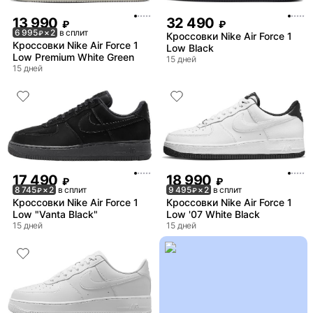
13 990
32 490
₽
₽
6 995
× 2
в сплит
₽
Кроссовки Nike Air Force 1
Кроссовки Nike Air Force 1
Low Black
Low Premium White Green
15 дней
15 дней
17 490
18 990
₽
₽
8 745
× 2
в сплит
9 495
× 2
в сплит
₽
₽
Кроссовки Nike Air Force 1
Кроссовки Nike Air Force 1
Low "Vanta Black"
Low '07 White Black
15 дней
15 дней