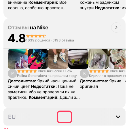
внимание
Комментарий:
Все
кожаным задником
хорошо, особенно нравится
внутри
Недостатки:
их
внутрянка не тканевая. Долго
нет
Комментарий:
кожа
проходят
задник, кожаный язычок
таких форсов не нашел, 
Отзывы
на
Nike
остальных текстиль
4.8
16392 оценки
·
5193 отзыва
Nike Air Force 1 Low
Nike Air Fo
P
К
Polina Generalova
College Pack White
·
в прошлом году
Кирилл
·
в прошлом го
Yellow
Blue
Достоинства:
Яркий насыщенный
Достоинства:
Яркие , у
синий цвет
Недостатки:
Пока не
оригинал
заметили, ибо не проверяли их на
практике.
Комментарий:
Дошли за
29 дней, в подарок положили
насочки!
38.5
40
40.5
41
42
4
EU