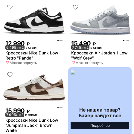
12 990
15 490
₽
₽
6 495
× 2
в сплит
7 745
× 2
в сплит
₽
₽
Кроссовки Nike Dunk Low
Кроссовки Air Jordan 1 Low
Retro "Panda"
"Wolf Grey"
Можно вернуть
Можно вернуть
Не нашли товар?
15 990
₽
Байер найдёт всё
7 995
× 2
в сплит
₽
Кроссовки Nike Dunk Low
"Jumpman Jack" Brown
Подробнее
White