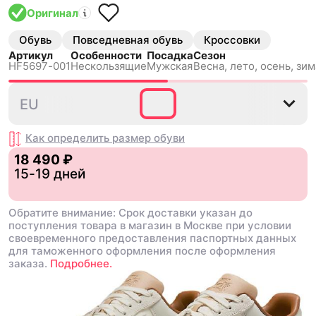
Оригинал
Обувь
Повседневная обувь
Кроссовки
Артикул
Особенности
Посадка
Сезон
HF5697-001
Нескользящиe
Мужская
Весна, лето, осень, зим
38.5
40
40.5
41
42
4
EU
Как определить размер
обуви
18 490 ₽
15-19 дней
Обратите внимание: Срок доставки указан до
поступления товара в магазин в Москве при условии
своевременного предоставления паспортных данных
для таможенного оформления после оформления
заказа.
Подробнее.