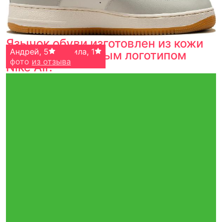
Язычок обуви изготовлен из кожи
Панченко Людмила
Андрей
,
5
,
1
коровы с тисненым логотипом
фото
фото
из отзыва
из отзыва
Nike Air.