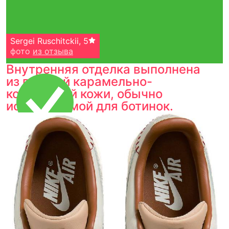
Sergei Ruschitckii
,
5
фото
из отзыва
Внутренняя отделка выполнена
из гладкой карамельно-
коричневой кожи, обычно
используемой для ботинок.
Тройная гарантия
оригинальности
Товар сертифицирован и опломбирован.
Проверяем на оригинальность
по 16 параметрам.
Если придёт подделка — вернём деньги
в трёхкратном размере.
Как мы провеяем товары