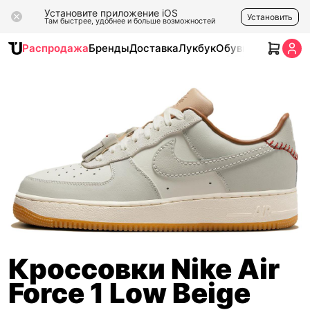
Установите приложение iOS
Установить
Там быстрее, удобнее и больше возможностей
Распродажа
Бренды
Доставка
Лукбук
Обувь
Одежда
Ак
Кроссовки Nike Air
Force 1 Low Beige