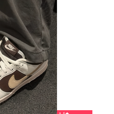
*
,
5