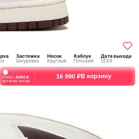
ерха
Застежка
Носок
Каблук
Дата выхода
рх
Шнуровка
Круглый
Плоский
2024
В корзину
16 990 ₽
Сплит:
8495
₽,
остаток потом