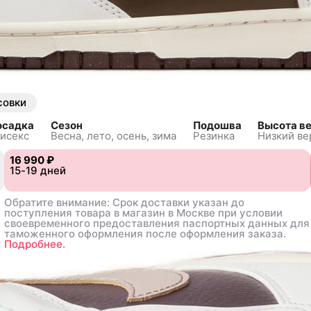
e
совки
осадка
Сезон
Подошва
Высота в
исекс
Весна, лето, осень, зима
Резинка
Низкий ве
16 990 ₽
16 990 ₽
0
0
15-19 дней
15-19 дней
40.5
40.5
41
41
42
42
42.5
42.5
43
43
44
44
45
45
Обратите внимание: Срок доставки указан до
Обратите внимание: Срок доставки указан до
поступления товара в магазин в Москве при условии
поступления товара в магазин в Москве при условии
своевременного предоставления паспортных данных для
своевременного предоставления паспортных данных для
таможенного оформления после оформления заказа.
таможенного оформления после оформления заказа.
Подробнее.
Подробнее.