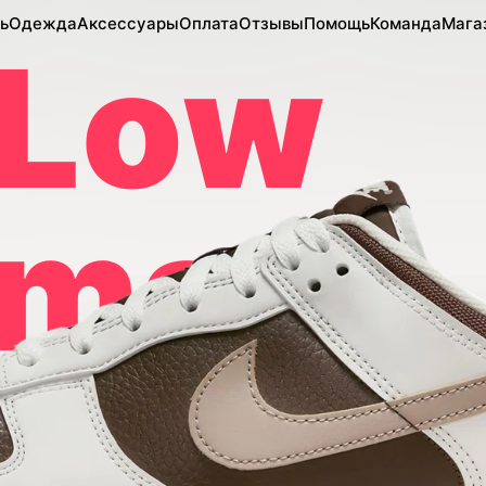
ь
Одежда
Аксессуары
Оплата
Отзывы
Помощь
Команда
Мага
 Low
man
Brown