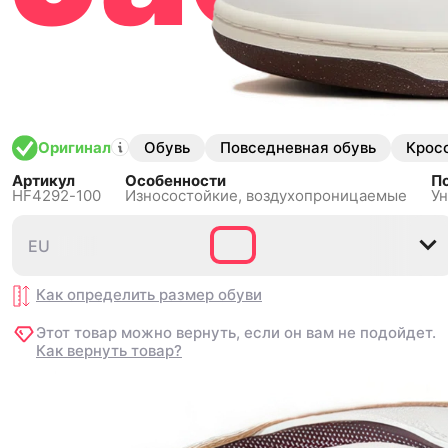
Whit
Обувь
Повседневная обувь
Крос
Оригинал
Артикул
Особенности
П
HF4292-100
Износостойкие,
воздухопроницаемые
Ун
EU
EU
36
36
36.5
36.5
37.5
37.5
38.5
38.5
39
39
4
4
Как определить размер
Как определить размер
обуви
обуви
Этот товар можно вернуть, если он вам не подойдет.
Этот товар можно вернуть, если он вам не подойдет.
Как вернуть товар?
Как вернуть товар?