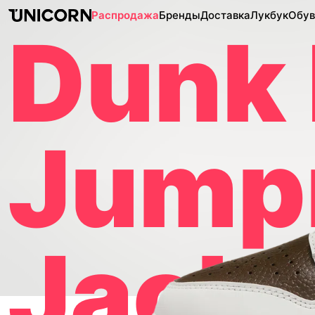
Распродажа
Бренды
Доставка
Лукбук
Обув
Dunk
Jump
Jack 