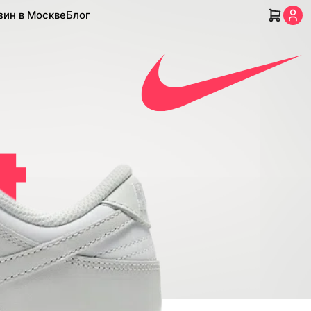
зин в Москве
Блог
t