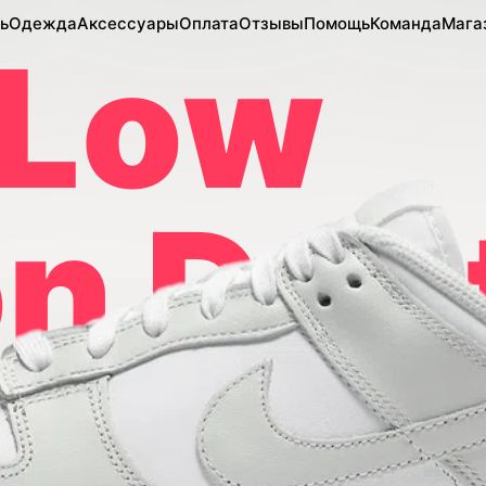
ь
Одежда
Аксессуары
Оплата
Отзывы
Помощь
Команда
Мага
 Low
n Dus