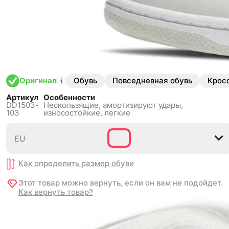
Обувь
Повседневная обувь
Крос
Оригинал
Артикул
Особенности
DD1503-
Нескользящиe,
амортизируют удары,
103
износостойкие, легкие
EU
EU
35.5
35.5
36
36
36.5
36.5
37.5
37.5
38
38
38
38
Как определить размер
Как определить размер
обуви
обуви
Этот товар можно вернуть, если он вам не подойдет.
Этот товар можно вернуть, если он вам не подойдет.
Как вернуть товар?
Как вернуть товар?