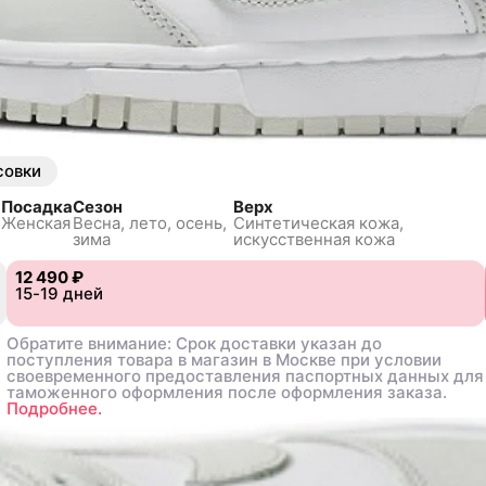
совки
Посадка
Сезон
Верх
Женская
Весна, лето, осень,
Синтетическая кожа,
зима
искусственная кожа
12 490 ₽
12 490 ₽
.5
.5
15-19 дней
15-19 дней
39
39
40
40
40.5
40.5
41
41
42
42
42.5
42.5
43
43
44
44
44.5
44.5
Обратите внимание: Срок доставки указан до
Обратите внимание: Срок доставки указан до
поступления товара в магазин в Москве при условии
поступления товара в магазин в Москве при условии
своевременного предоставления паспортных данных для
своевременного предоставления паспортных данных для
таможенного оформления после оформления заказа.
таможенного оформления после оформления заказа.
Подробнее.
Подробнее.