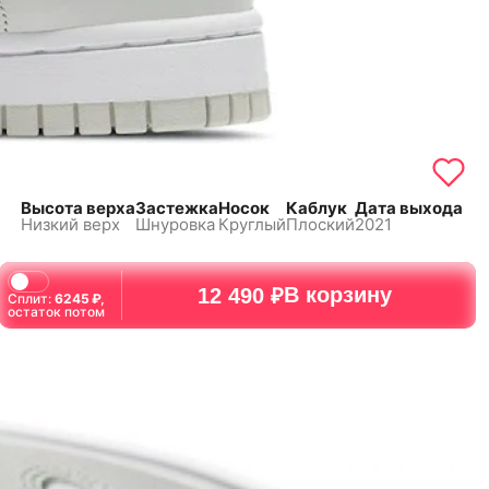
Высота верха
Застежка
Носок
Каблук
Дата выхода
Низкий верх
Шнуровка
Круглый
Плоский
2021
В корзину
12 490 ₽
Сплит:
6245
₽,
остаток потом