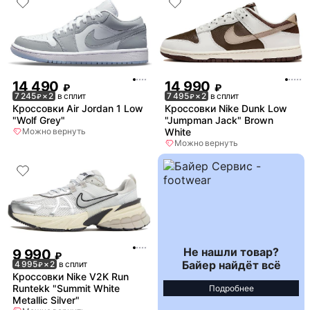
14 490
14 990
₽
₽
7 245
× 2
в сплит
7 495
× 2
в сплит
₽
₽
Кроссовки Air Jordan 1 Low
Кроссовки Nike Dunk Low
"Wolf Grey"
"Jumpman Jack" Brown
Можно вернуть
White
Можно вернуть
Не нашли товар?
9 990
₽
Байер найдёт всё
4 995
× 2
в сплит
₽
Кроссовки Nike V2K Run
Runtekk "Summit White
Подробнее
Metallic Silver"