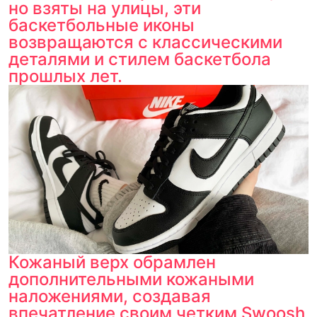
но взяты на улицы, эти
баскетбольные иконы
возвращаются с классическими
деталями и стилем баскетбола
прошлых лет.
Кожаный верх обрамлен
дополнительными кожаными
наложениями, создавая
впечатление своим четким Swoosh