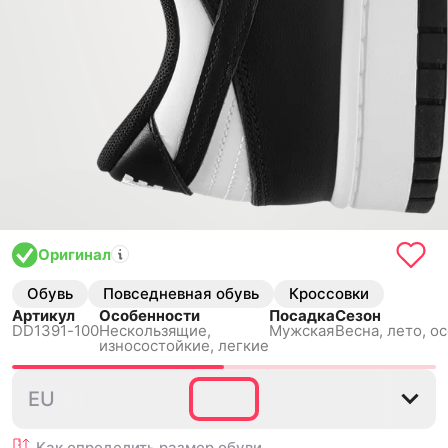
Оригинал
Обувь
Повседневная обувь
Кроссовки
Артикул
Особенности
Посадка
Сезон
DD1391-100
Нескользящиe,
Мужская
Весна, лето, о
износостойкие, легкие
38.5
39
40
40.5
41
EU
Как определить размер
обуви