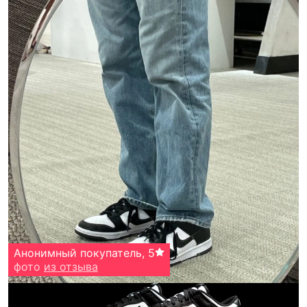
Анонимный покупатель
,
5
фото
из отзыва