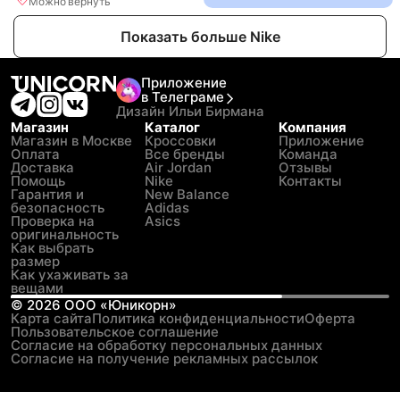
Можно вернуть
Показать больше Nike
Приложение
в Телеграме
Дизайн Ильи Бирмана
Магазин
Каталог
Компания
Магазин в Москве
Кроссовки
Приложение
Оплата
Все бренды
Команда
Доставка
Air Jordan
Отзывы
Помощь
Nike
Контакты
Гарантия и
New Balance
безопасность
Adidas
Проверка на
Asics
оригинальность
Как выбрать
размер
Как ухаживать за
вещами
©
2026
ООО «Юникорн»
Карта сайта
Политика конфиденциальности
Оферта
Пользовательское соглашение
Согласие на обработку персональных данных
Согласие на получение рекламных рассылок