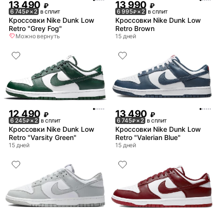
13 490
13 990
₽
₽
6 745
× 2
в сплит
6 995
× 2
в сплит
₽
₽
Кроссовки Nike Dunk Low
Кроссовки Nike Dunk Low
Retro "Grey Fog"
Retro Brown
Можно вернуть
15 дней
12 490
13 490
₽
₽
6 245
× 2
в сплит
6 745
× 2
в сплит
₽
₽
Кроссовки Nike Dunk Low
Кроссовки Nike Dunk Low
Retro "Varsity Green"
Retro "Valerian Blue"
15 дней
15 дней