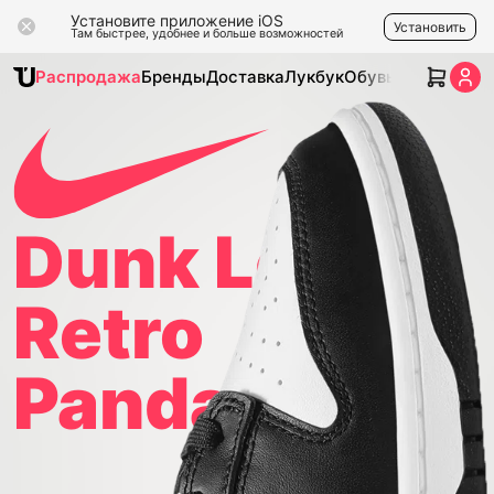
Установите приложение iOS
Установить
Там быстрее, удобнее и больше возможностей
Распродажа
Бренды
Доставка
Лукбук
Обувь
Одежда
Ак
Dunk Low
Retro
Panda