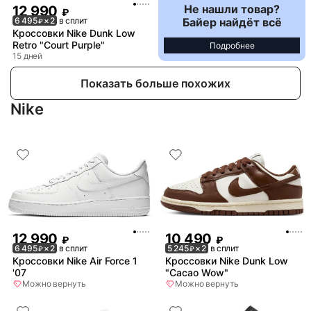
Не нашли товар?
12 990
₽
Байер найдёт всё
6 495
× 2
в сплит
₽
Кроссовки Nike Dunk Low
Retro "Court Purple"
Подробнее
15 дней
Показать больше похожих
Nike
12 990
10 490
₽
₽
6 495
× 2
в сплит
5 245
× 2
в сплит
₽
₽
Кроссовки Nike Air Force 1
Кроссовки Nike Dunk Low
'07
"Cacao Wow"
Можно вернуть
Можно вернуть