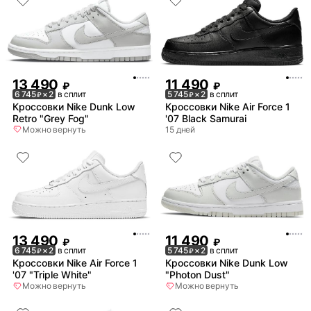
13 490
11 490
₽
₽
6 745
× 2
в сплит
5 745
× 2
в сплит
₽
₽
Кроссовки Nike Dunk Low
Кроссовки Nike Air Force 1
Retro "Grey Fog"
'07 Black Samurai
Можно вернуть
15 дней
13 490
11 490
₽
₽
6 745
× 2
в сплит
5 745
× 2
в сплит
₽
₽
Кроссовки Nike Air Force 1
Кроссовки Nike Dunk Low
'07 "Triple White"
"Photon Dust"
Можно вернуть
Можно вернуть