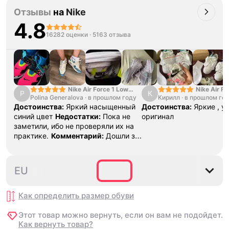
Отзывы
на
Nike
4.8
16282 оценки
·
5163 отзыва
Nike Air Force 1 Low
Nike Air Fo
P
К
Polina Generalova
College Pack White
·
в прошлом году
Кирилл
·
в прошлом го
Yellow
Blue
Достоинства:
Яркий насыщенный
Достоинства:
Яркие , у
синий цвет
Недостатки:
Пока не
оригинал
заметили, ибо не проверяли их на
практике.
Комментарий:
Дошли за
29 дней, в подарок положили
насочки!
38.5
39
40
40.5
41
EU
Как определить размер
обуви
Этот товар можно вернуть, если он вам не подойдет.
Как вернуть товар?