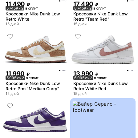
11 490
17 490
₽
₽
5 745
× 2
в сплит
8 745
× 2
в сплит
₽
₽
Кроссовки Nike Dunk Low
Кроссовки Nike Dunk Low
Retro White
Retro "Team Red"
15 дней
15 дней
11 990
13 990
₽
₽
5 995
× 2
в сплит
6 995
× 2
в сплит
₽
₽
Кроссовки Nike Dunk Low
Кроссовки Nike Dunk Low
Retro Prm "Medium Curry"
Retro White Red
15 дней
15 дней