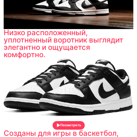
Низко расположенный,
уплотненный воротник выглядит
элегантно и ощущается
комфортно.
Посмотреть
Созданы для игры в баскетбол,