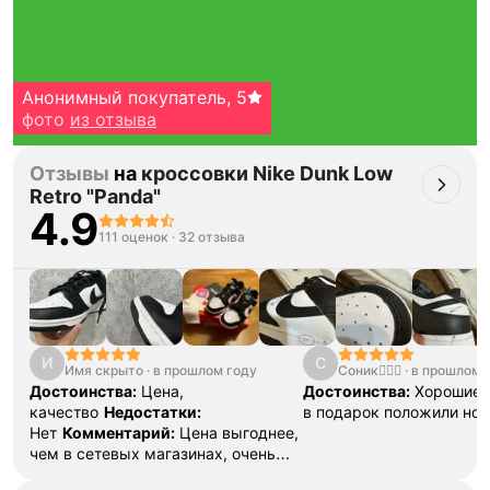
Анонимный покупатель
,
5
фото
из отзыва
Отзывы
на
кроссовки Nike Dunk Low
Retro "Panda"
4.9
111 оценок
·
32 отзыва
Тройная гарантия
оригинальности
Товар сертифицирован и опломбирован.
И
С
Проверяем на оригинальность
Имя скрыто
·
в прошлом году
Соник🧛🏼‍♀️
·
в прошлом 
по 16 параметрам.
Достоинства:
Цена,
Достоинства:
Хорошие 
Если придёт подделка — вернём деньги
в трёхкратном размере.
качество
Недостатки:
в подарок положили нос
Как мы провеяем товары
Нет
Комментарий:
Цена выгоднее,
чем в сетевых магазинах, очень
удобные