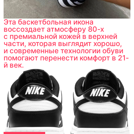
Эта баскетбольная икона
воссоздает атмосферу 80-х
с премиальной кожей в верхней
части, которая выглядит хорошо,
и современные технологии обуви
помогают перенести комфорт в 21-
й век.