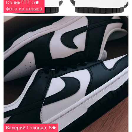
Соник🧛🏼‍♀️
,
5
фото
из отзыва
Валерий Головко
,
5