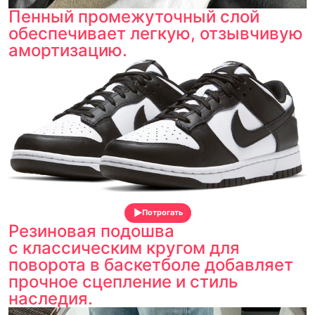
Пенный промежуточный слой
обеспечивает легкую, отзывчивую
амортизацию.
Потрогать
Резиновая подошва
с классическим кругом для
поворота в баскетболе добавляет
прочное сцепление и стиль
наследия.