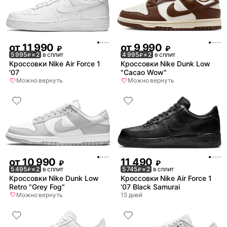
от
11 990
от
9 990
₽
₽
5 995
× 2
в сплит
4 995
× 2
в сплит
₽
₽
Кроссовки Nike Air Force 1
Кроссовки Nike Dunk Low
'07
"Cacao Wow"
Можно вернуть
Можно вернуть
от
10 990
11 490
₽
₽
5 495
× 2
в сплит
5 745
× 2
в сплит
₽
₽
Кроссовки Nike Dunk Low
Кроссовки Nike Air Force 1
Retro "Grey Fog"
'07 Black Samurai
Можно вернуть
15 дней