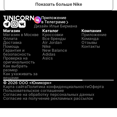
Показать больше Nike
Приложение
в Телеграме
Дизайн Ильи Бирмана
Магазин
Каталог
Компания
Магазин в Москве
Кроссовки
Приложение
Оплата
Все бренды
Команда
Доставка
Air Jordan
Отзывы
Помощь
Nike
Контакты
Гарантия и
New Balance
безопасность
Adidas
Проверка на
Asics
оригинальность
Как выбрать
размер
Как ухаживать за
вещами
©
2026
ООО «Юникорн»
Карта сайта
Политика конфиденциальности
Оферта
Пользовательское соглашение
Согласие на обработку персональных данных
Согласие на получение рекламных рассылок