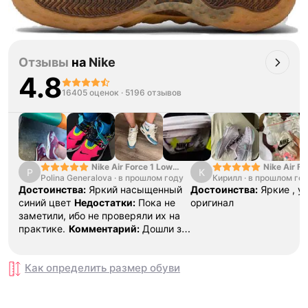
Отзывы
на
Nike
4.8
16405 оценок
·
5196 отзывов
Nike Air Force 1 Low
Nike Air Fo
P
К
Polina Generalova
College Pack White
·
в прошлом году
Кирилл
·
в прошлом го
Yellow
Blue
Достоинства:
Яркий насыщенный
Достоинства:
Яркие , у
синий цвет
Недостатки:
Пока не
оригинал
заметили, ибо не проверяли их на
практике.
Комментарий:
Дошли за
29 дней, в подарок положили
насочки!
Как определить размер
обуви