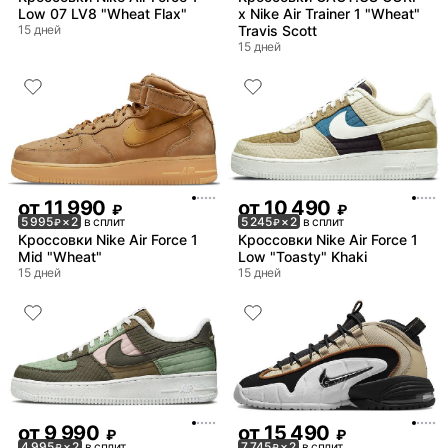
Low 07 LV8 "Wheat Flax"
x Nike Air Trainer 1 "Wheat"
15 дней
Travis Scott
15 дней
от
11 990
от
10 490
₽
₽
5 995
× 2
в сплит
5 245
× 2
в сплит
₽
₽
Кроссовки Nike Air Force 1
Кроссовки Nike Air Force 1
Mid "Wheat"
Low "Toasty" Khaki
15 дней
15 дней
от
9 990
от
15 490
₽
₽
4 995
× 2
в сплит
7 745
× 2
в сплит
₽
₽