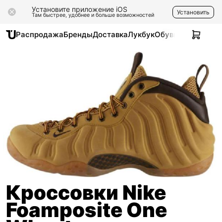
Установите приложение iOS
Установить
Там быстрее, удобнее и больше возможностей
Распродажа
Бренды
Доставка
Лукбук
Обувь
Одежда
Ак
Кроссовки Nike
Foamposite One