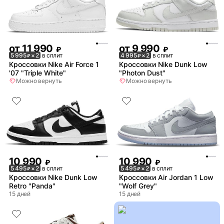
от
11 990
от
9 990
₽
₽
5 995
× 2
в сплит
4 995
× 2
в сплит
₽
₽
Кроссовки Nike Air Force 1
Кроссовки Nike Dunk Low
'07 "Triple White"
"Photon Dust"
Можно вернуть
Можно вернуть
10 990
10 990
₽
₽
5 495
× 2
в сплит
5 495
× 2
в сплит
₽
₽
Кроссовки Nike Dunk Low
Кроссовки Air Jordan 1 Low
Retro "Panda"
"Wolf Grey"
15 дней
15 дней