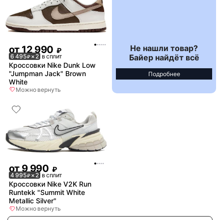
Не нашли товар?
от
12 990
₽
Байер найдёт всё
6 495
× 2
в сплит
₽
Кроссовки Nike Dunk Low
"Jumpman Jack" Brown
Подробнее
White
Можно вернуть
от
9 990
₽
4 995
× 2
в сплит
₽
Кроссовки Nike V2K Run
Runtekk "Summit White
Metallic Silver"
Можно вернуть