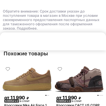
Обратите внимание: Срок доставки указан до
поступления товара в магазин в Москве при условии
своевременного предоставления паспортных данных
для таможенного оформления после оформления
заказа.
Подробнее.
Нет в наличии
Похожие товары
от
11 990
от
11 990
₽
₽
5 995
× 2
в сплит
5 995
× 2
в сплит
₽
₽
Кроссовки Nike Air Force 1
Кроссовки CACT.US CORP