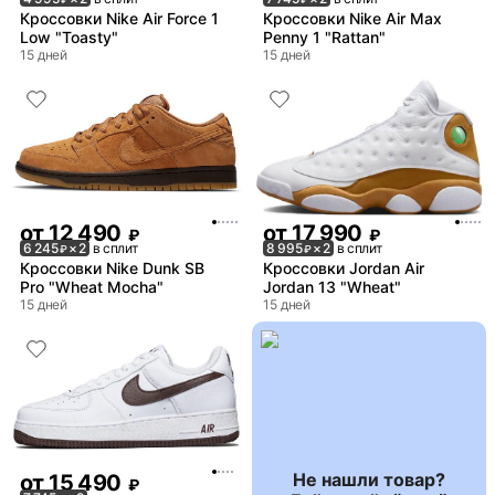
Кроссовки Nike Air Force 1
Кроссовки Nike Air Max
Low "Toasty"
Penny 1 "Rattan"
15 дней
15 дней
от
12 490
от
17 990
₽
₽
6 245
× 2
в сплит
8 995
× 2
в сплит
₽
₽
Кроссовки Nike Dunk SB
Кроссовки Jordan Air
Pro "Wheat Mocha"
Jordan 13 "Wheat"
15 дней
15 дней
Не нашли товар?
от
15 490
₽