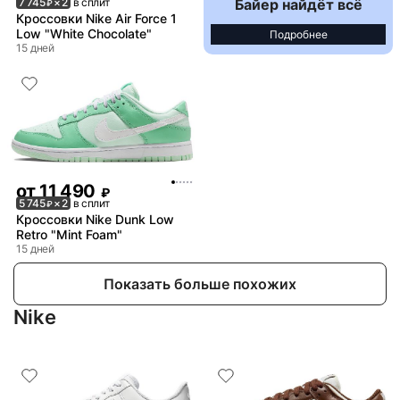
Байер найдёт всё
7 745
× 2
в сплит
₽
Кроссовки Nike Air Force 1
Low "White Chocolate"
Подробнее
15 дней
от
11 490
₽
5 745
× 2
в сплит
₽
Кроссовки Nike Dunk Low
Retro "Mint Foam"
15 дней
Показать больше похожих
Nike