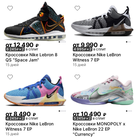
от
12 490
от
9 990
₽
₽
6 245
× 2
в сплит
4 995
× 2
в сплит
₽
₽
Кроссовки Nike Lebron 8
Кроссовки Nike LeBron
QS "Space Jam"
Witness 7 EP
15 дней
15 дней
от
8 490
от
10 490
₽
₽
4 245
× 2
в сплит
5 245
× 2
в сплит
₽
₽
Кроссовки Nike LeBron
Кроссовки MONOPOLY x
Witness 7 EP
Nike LeBron 22 EP
15 дней
"Currency"