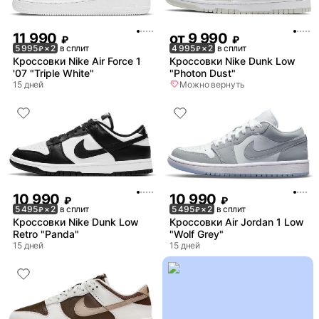
11 990
от
9 990
₽
₽
5 995
× 2
в сплит
4 995
× 2
в сплит
₽
₽
Кроссовки Nike Air Force 1
Кроссовки Nike Dunk Low
'07 "Triple White"
"Photon Dust"
15 дней
Можно вернуть
10 990
10 990
₽
₽
5 495
× 2
в сплит
5 495
× 2
в сплит
₽
₽
Кроссовки Nike Dunk Low
Кроссовки Air Jordan 1 Low
Retro "Panda"
"Wolf Grey"
15 дней
15 дней