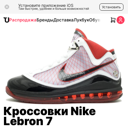
Установите приложение iOS
Установить
Там быстрее, удобнее и больше возможностей
Распродажа
Бренды
Доставка
Лукбук
Обувь
Одежда
Ак
Кроссовки Nike
Lebron 7