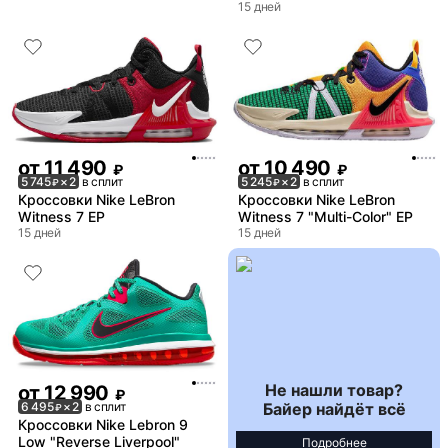
15 дней
от
11 490
от
10 490
₽
₽
5 745
× 2
в сплит
5 245
× 2
в сплит
₽
₽
Кроссовки Nike LeBron
Кроссовки Nike LeBron
Witness 7 EP
Witness 7 "Multi-Color" EP
15 дней
15 дней
Не нашли товар?
от
12 990
₽
Байер найдёт всё
6 495
× 2
в сплит
₽
Кроссовки Nike Lebron 9
Low "Reverse Liverpool"
Подробнее