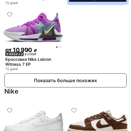
15 дней
от
10 990
₽
5 495
× 2
в сплит
₽
Кроссовки Nike Lebron
Witness 7 EP
15 дней
Показать больше похожих
Nike