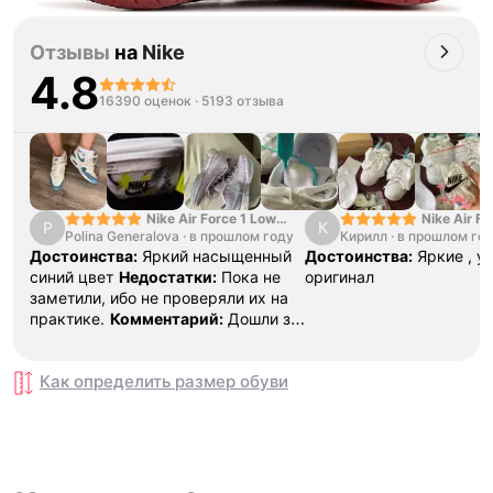
Отзывы
на
Nike
4.8
16390 оценок
·
5193 отзыва
Nike Air Force 1 Low
Nike Air Fo
P
К
Polina Generalova
College Pack White
·
в прошлом году
Кирилл
·
в прошлом го
Yellow
Blue
Достоинства:
Яркий насыщенный
Достоинства:
Яркие , у
синий цвет
Недостатки:
Пока не
оригинал
заметили, ибо не проверяли их на
практике.
Комментарий:
Дошли за
29 дней, в подарок положили
насочки!
Как определить размер
обуви