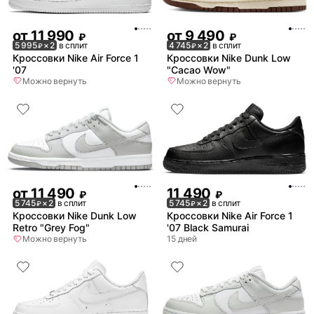
от
11 990
от
9 490
₽
₽
5 995
× 2
в сплит
4 745
× 2
в сплит
₽
₽
Кроссовки Nike Air Force 1
Кроссовки Nike Dunk Low
'07
"Cacao Wow"
Можно вернуть
Можно вернуть
от
11 490
11 490
₽
₽
5 745
× 2
в сплит
5 745
× 2
в сплит
₽
₽
Кроссовки Nike Dunk Low
Кроссовки Nike Air Force 1
Retro "Grey Fog"
'07 Black Samurai
Можно вернуть
15 дней