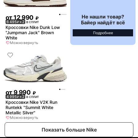
Не нашли товар?
от
12 990
₽
Байер найдёт всё
6 495
× 2
в сплит
₽
Кроссовки Nike Dunk Low
"Jumpman Jack" Brown
Подробнее
White
Можно вернуть
от
9 990
₽
4 995
× 2
в сплит
₽
Кроссовки Nike V2K Run
Runtekk "Summit White
Metallic Silver"
Можно вернуть
Показать больше Nike