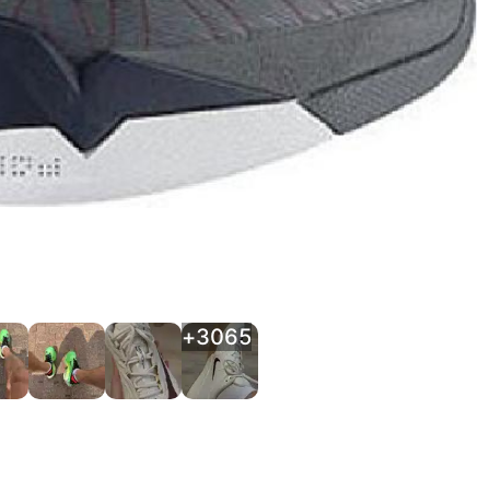
+
3065