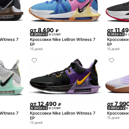
от
8 490
от
11 4
₽
4 245
× 2
в сплит
5 745
× 2
в 
₽
₽
Witness 7
Кроссовки Nike LeBron Witness 7
Кроссовки 
EP
EP
15 дней
15 дней
от
12 490
от
7 99
₽
6 245
× 2
в сплит
3 995
× 2
в
₽
₽
Witness 7
Кроссовки Nike LeBron Witness 7
Кроссовки 
EP
15 дней
15 дней