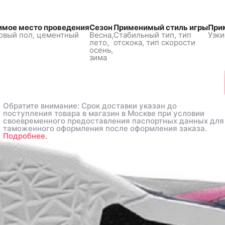
мое место проведения
Сезон
Применимый стиль игры
При
овый пол,
цементный
Весна,
Стабильный тип, тип
Узки
лето,
отскока, тип скорости
осень,
зима
Обратите внимание: Срок доставки указан до
Обратите внимание: Срок доставки указан до
поступления товара в магазин в Москве при условии
поступления товара в магазин в Москве при условии
своевременного предоставления паспортных данных для
своевременного предоставления паспортных данных для
таможенного оформления после оформления заказа.
таможенного оформления после оформления заказа.
Подробнее.
Подробнее.