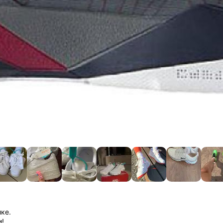
ике.
и!