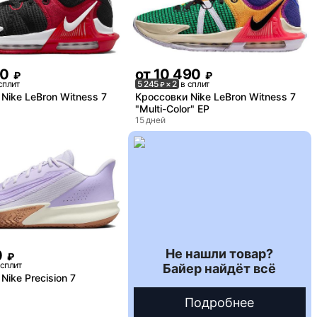
90
от
10 490
₽
₽
сплит
5 245
× 2
в сплит
₽
Nike LeBron Witness 7
Кроссовки Nike LeBron Witness 7
"Multi-Color" EP
15 дней
Не нашли товар?
0
₽
 сплит
Байер найдёт всё
Nike Precision 7
Подробнее