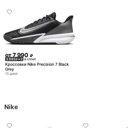
от
7 990
₽
3 995
× 2
в сплит
₽
Кроссовки Nike Precision 7 Black
Grey
15 дней
Nike