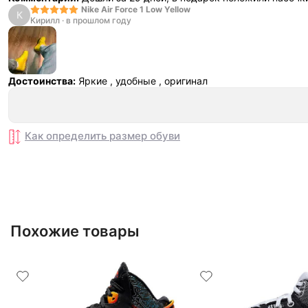
Nike Air Force 1 Low Yellow
К
Кирилл
·
в прошлом году
Достоинства:
Яркие , удобные , оригинал
Как определить размер
обуви
Похожие товары