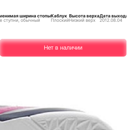
менимая ширина стопы
Каблук
Высота верха
Дата выхода
е ступни, обычный
Плоский
Низкий верх
2012.08.04
Нет в наличии