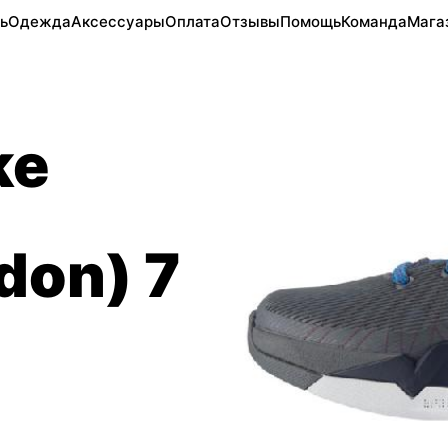
ь
Одежда
Аксессуары
Оплата
Отзывы
Помощь
Команда
Мага
ke
don) 7