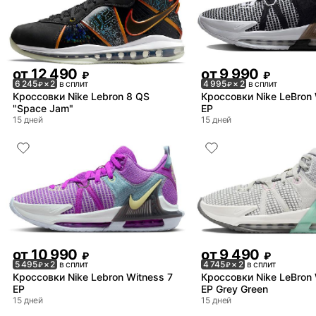
от
12 490
от
9 990
₽
₽
6 245
× 2
в сплит
4 995
× 2
в сплит
₽
₽
Кроссовки Nike Lebron 8 QS
Кроссовки Nike LeBron 
"Space Jam"
EP
15 дней
15 дней
от
10 990
от
9 490
₽
₽
5 495
× 2
в сплит
4 745
× 2
в сплит
₽
₽
Кроссовки Nike Lebron Witness 7
Кроссовки Nike LeBron 
EP
EP Grey Green
15 дней
15 дней