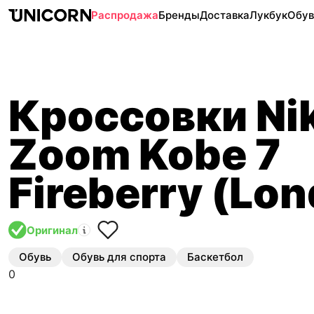
Распродажа
Бренды
Доставка
Лукбук
Обув
Кроссовки Ni
Zoom Kobe 7
Fireberry (Lon
Оригинал
Обувь
Обувь для спорта
Баскетбол
0