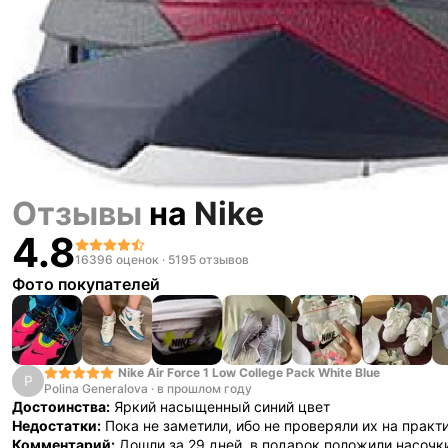
Отзывы
на
Nike
4.8
16396 оценок
·
5195 отзывов
Фото покупателей
Nike Air Force 1 Low College Pack White Blue
P
Polina Generalova
·
в прошлом году
Достоинства:
Яркий насыщенный синий цвет
Недостатки:
Пока не заметили, ибо не проверяли их на практ
Комментарий:
Дошли за 29 дней, в подарок положили насочк