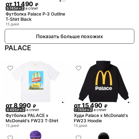
от
11 490
₽
5 745
× 2
в сплит
₽
Футболка Palace P-3 Outline
T-Shirt Black
15 дней
Показать больше похожих
PALACE
от
8 990
от
15 490
₽
₽
4 495
× 2
в сплит
7 745
× 2
в сплит
₽
₽
Футболка PALACE x
Худи Palace x McDonald's
McDonald's FW23 T-Shirt
FW23 Hoodie
15 дней
15 дней