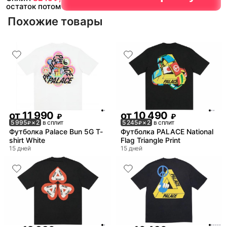
остаток потом
Похожие товары
от
11 990
от
10 490
₽
₽
5 995
× 2
в сплит
5 245
× 2
в сплит
₽
₽
Футболка Palace Bun 5G T-
Футболка PALACE National
shirt White
Flag Triangle Print
15 дней
15 дней