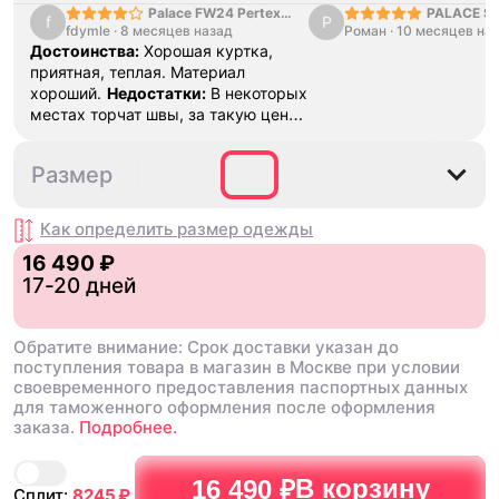
Palace FW24 Pertex
PALACE S
f
Р
fdymle
·
8 месяцев назад
Opaque Balaclava
Роман
·
10 месяцев на
Puffa Black
Достоинства:
Хорошая куртка,
приятная, теплая. Материал
хороший.
Недостатки:
В некоторых
местах торчат швы, за такую цену
можно было и аккуратнее
S
M
L
Размер
Как определить размер
одежды
16 490 ₽
17-20 дней
Обратите внимание: Срок доставки указан до
поступления товара в магазин в Москве при условии
своевременного предоставления паспортных данных
для таможенного оформления после оформления
заказа.
Подробнее.
В корзину
16 490 ₽
Сплит:
8245
₽,