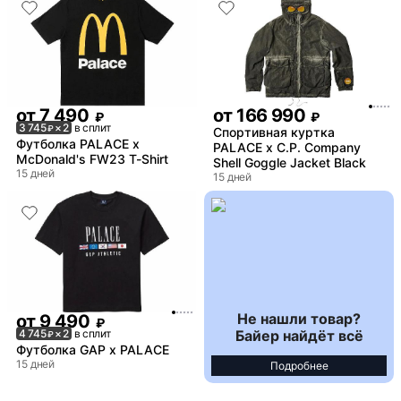
от
7 490
от
166 990
₽
₽
3 745
× 2
в сплит
₽
Спортивная куртка
Футболка PALACE x
PALACE x C.P. Company
McDonald's FW23 T-Shirt
Shell Goggle Jacket Black
15 дней
15 дней
Не нашли товар?
от
9 490
₽
Байер найдёт всё
4 745
× 2
в сплит
₽
Футболка GAP x PALACE
15 дней
Подробнее