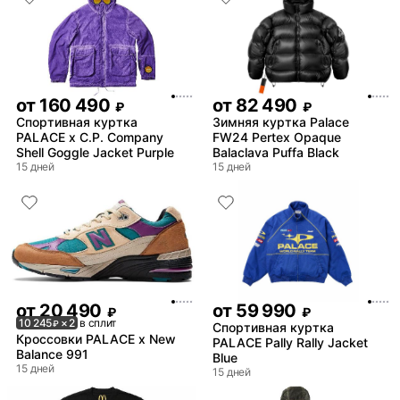
от
160 490
от
82 490
₽
₽
Спортивная куртка
Зимняя куртка Palace
PALACE x C.P. Company
FW24 Pertex Opaque
Shell Goggle Jacket Purple
Balaclava Puffa Black
15 дней
15 дней
от
20 490
от
59 990
₽
₽
10 245
× 2
в сплит
₽
Спортивная куртка
Кроссовки PALACE x New
PALACE Pally Rally Jacket
Balance 991
Blue
15 дней
15 дней