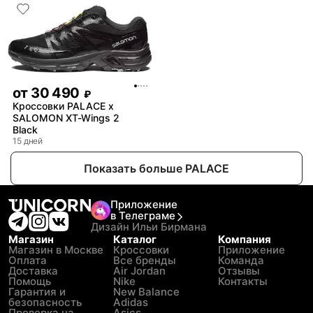
от
30 490
₽
Кроссовки PALACE x
SALOMON XT-Wings 2
Black
15 дней
Показать больше PALACE
Приложение
в Телеграме
Дизайн Ильи Бирмана
Магазин
Каталог
Компания
Магазин в Москве
Кроссовки
Приложение
Оплата
Все бренды
Команда
Доставка
Air Jordan
Отзывы
Помощь
Nike
Контакты
Гарантия и
New Balance
безопасность
Adidas
Проверка на
Asics