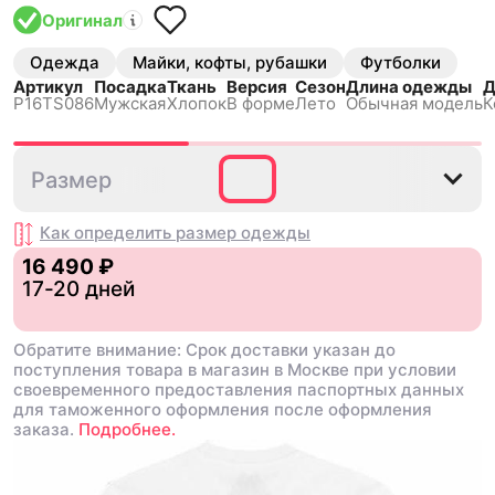
Оригинал
Одежда
Майки, кофты, рубашки
Футболки
Артикул
Посадка
Ткань
Версия
Сезон
Длина одежды
Д
P16TS086
Мужская
Хлопок
В форме
Лето
Обычная модель
К
S
M
L
Размер
Как определить размер
одежды
16 490 ₽
17-20 дней
Обратите внимание: Срок доставки указан до
поступления товара в магазин в Москве при условии
своевременного предоставления паспортных данных
для таможенного оформления после оформления
заказа.
Подробнее.