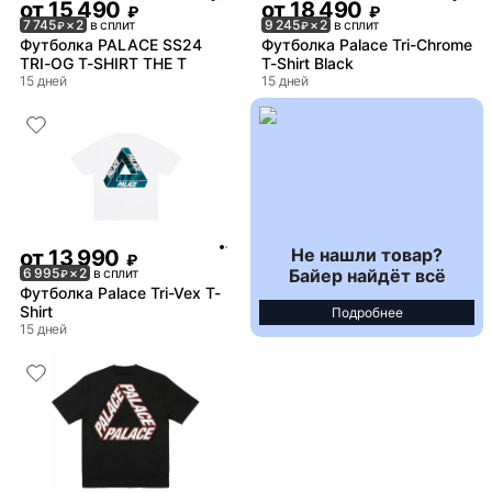
от
15 490
от
18 490
₽
₽
7 745
× 2
в сплит
9 245
× 2
в сплит
₽
₽
Футболка PALACE SS24
Футболка Palace Tri-Chrome
TRI-OG T-SHIRT THE T
T-Shirt Black
15 дней
15 дней
Не нашли товар?
от
13 990
₽
Байер найдёт всё
6 995
× 2
в сплит
₽
Футболка Palace Tri-Vex T-
Shirt
Подробнее
15 дней