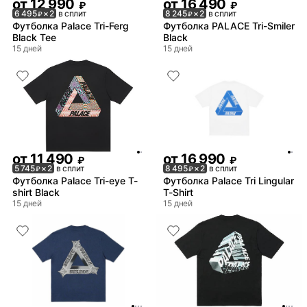
от
12 990
от
16 490
₽
₽
6 495
× 2
в сплит
8 245
× 2
в сплит
₽
₽
Футболка Palace Tri-Ferg
Футболка PALACE Tri-Smiler
Black Tee
Black
15 дней
15 дней
от
11 490
от
16 990
₽
₽
5 745
× 2
в сплит
8 495
× 2
в сплит
₽
₽
Футболка Palace Tri-eye T-
Футболка Palace Tri Lingular
shirt Black
T-Shirt
15 дней
15 дней