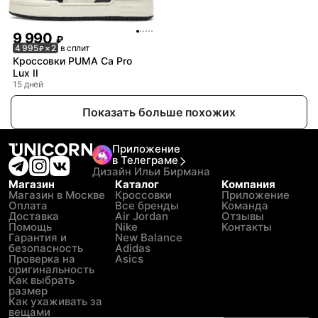
9 990
₽
4 995
× 2
в сплит
₽
Кроссовки PUMA Ca Pro
Lux II
15 дней
Показать больше похожих
Приложение
в Телеграме
Дизайн Ильи Бирмана
Магазин
Каталог
Компания
Магазин в Москве
Кроссовки
Приложение
Оплата
Все бренды
Команда
Доставка
Air Jordan
Отзывы
Помощь
Nike
Контакты
Гарантия и
New Balance
безопасность
Adidas
Проверка на
Asics
оригинальность
Как выбрать
размер
Как ухаживать за
вещами