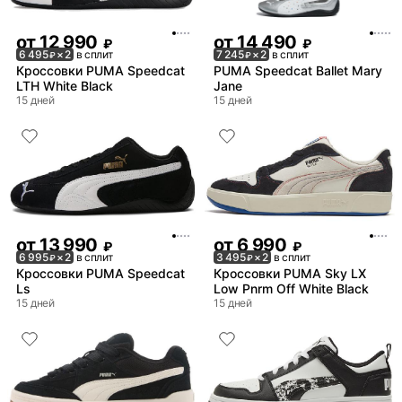
от
12 990
от
14 490
₽
₽
6 495
× 2
в сплит
7 245
× 2
в сплит
₽
₽
Кроссовки PUMA Speedcat
PUMA Speedcat Ballet Mary
LTH White Black
Jane
15 дней
15 дней
от
13 990
от
6 990
₽
₽
6 995
× 2
в сплит
3 495
× 2
в сплит
₽
₽
Кроссовки PUMA Speedcat
Кроссовки PUMA Sky LX
Ls
Low Pnrm Off White Black
15 дней
15 дней