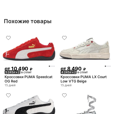
Нет в наличии
Похожие товары
от
10 490
от
8 490
₽
₽
5 245
× 2
в сплит
4 245
× 2
в сплит
₽
₽
Кроссовки PUMA Speedcat
Кроссовки PUMA LX Court
OG Red
Low VTG Beige
15 дней
15 дней