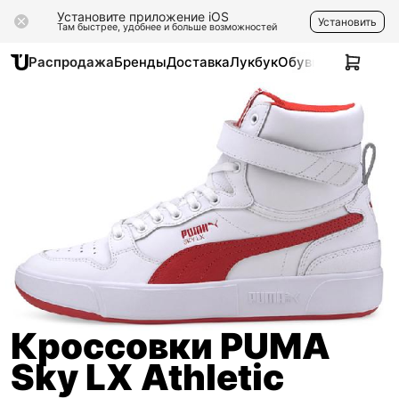
Установите приложение iOS
Установить
Там быстрее, удобнее и больше возможностей
Распродажа
Бренды
Доставка
Лукбук
Обувь
Одежда
Ак
Кроссовки PUMA
Sky LX Athletic