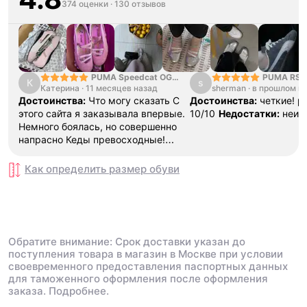
374 оценки
·
130 отзывов
PUMA Speedcat OG
PUMA RS-
К
s
Катерина
·
11 месяцев назад
Dark Brown
sherman
·
в прошлом г
GTX
Достоинства:
Что могу сказать С
Достоинства:
четкие! 
этого сайта я заказывала впервые.
10/10
Недостатки:
неи
Немного боялась, но совершенно
напрасно Кеды превосходные!
Начиная от дизайна и заканчивая
тем, насколько в них комфортно и
Как определить размер
обуви
удобно В подарок положили
носочки,что не может не радовать
🙂 В общем,буду смотреть,как
поведут себя в носке,но больше
чем уверена,что прослужат долго🥰
Обратите внимание: Срок доставки указан до
🥰
поступления товара в магазин в Москве при условии
своевременного предоставления паспортных данных
для таможенного оформления после оформления
заказа.
Подробнее.