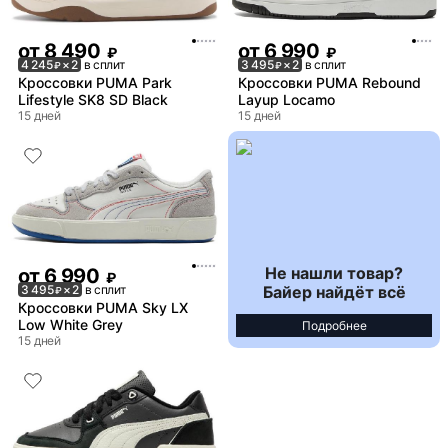
от
8 490
от
6 990
₽
₽
4 245
× 2
в сплит
3 495
× 2
в сплит
₽
₽
Кроссовки PUMA Park
Кроссовки PUMA Rebound
Lifestyle SK8 SD Black
Layup Locamo
15 дней
15 дней
Не нашли товар?
от
6 990
₽
Байер найдёт всё
3 495
× 2
в сплит
₽
Кроссовки PUMA Sky LX
Low White Grey
Подробнее
15 дней