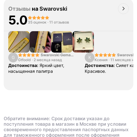
Отзывы
на
Swarovski
5.0
35 оценок
·
11 отзывов
Swarovski Gema
Swarovski 
G
К
Gtfoold
·
2 месяца назад
Bracelet
Ксения
·
11 месяцев на
Flower Silv
Достоинства:
Яркий цвет,
Достоинства:
Сияет как
насыщенная палитра
Красивое.
Обратите внимание: Срок доставки указан до
поступления товара в магазин в Москве при условии
своевременного предоставления паспортных данных
для таможенного оформления после оформления