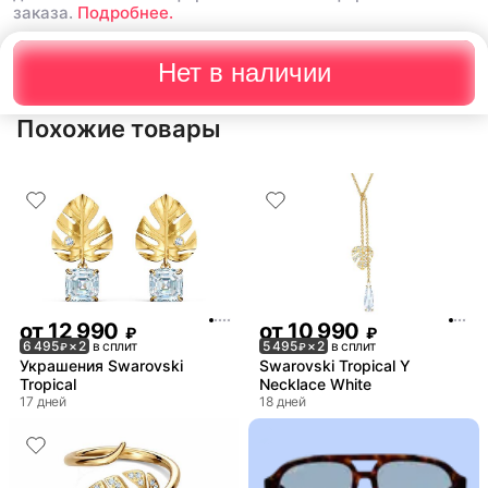
заказа.
Подробнее.
Нет в наличии
Похожие товары
от
12 990
от
10 990
₽
₽
6 495
× 2
в сплит
5 495
× 2
в сплит
₽
₽
Украшения Swarovski
Swarovski Tropical Y
Tropical
Necklace White
17 дней
18 дней