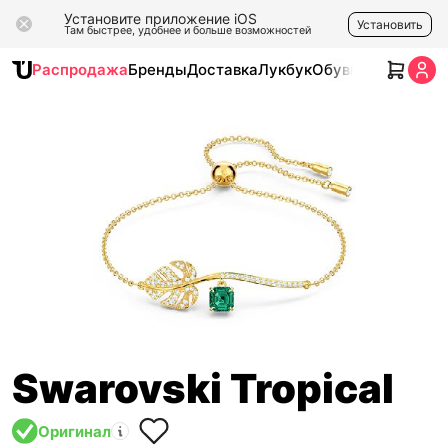
Установите приложение iOS
Установить
Там быстрее, удобнее и больше возможностей
Распродажа
Бренды
Доставка
Лукбук
Обувь
Одежда
Ак
Swarovski Tropical
Оригинал