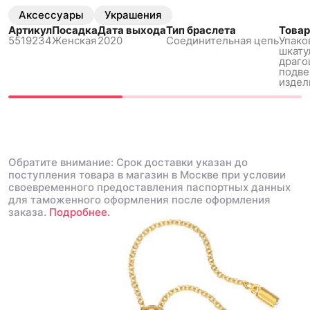
Аксессуары
Украшения
Артикул
Посадка
Дата выхода
Тип браслета
Товар
5519234
Женская
2020
Соединительная цепь
Упако
шкату
драго
подве
издел
Обратите внимание: Срок доставки указан до
поступления товара в магазин в Москве при условии
своевременного предоставления паспортных данных
для таможенного оформления после оформления
заказа.
Подробнее.