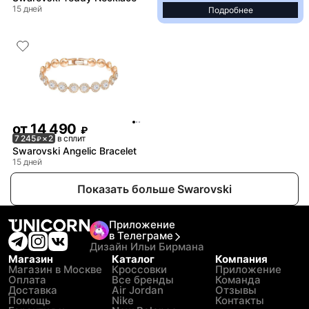
15 дней
Подробнее
от
14 490
₽
7 245
× 2
в сплит
₽
Swarovski Angelic Bracelet
15 дней
Показать больше Swarovski
Приложение
в Телеграме
Дизайн Ильи Бирмана
Магазин
Каталог
Компания
Магазин в Москве
Кроссовки
Приложение
Оплата
Все бренды
Команда
Доставка
Air Jordan
Отзывы
Помощь
Nike
Контакты