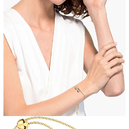
Тройная гарантия
оригинальности
Товар сертифицирован и опломбирован.
Проверяем на оригинальность
по 16 параметрам.
Если придёт подделка — вернём деньги
в трёхкратном размере.
Как мы провеяем товары