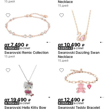
15 дней
Necklace
15 дней
от
7 490
от
10 490
₽
₽
3 745
× 2
в сплит
5 245
× 2
в сплит
₽
₽
Swarovski Remix Collection
Swarovski Dazzling Swan
15 дней
Necklace
15 дней
от
19 490
от
12 490
₽
₽
9 745
× 2
в сплит
6 245
× 2
в сплит
₽
₽
Swarovski Hello Kitty Bow
Swarovski Teddy Bracelet