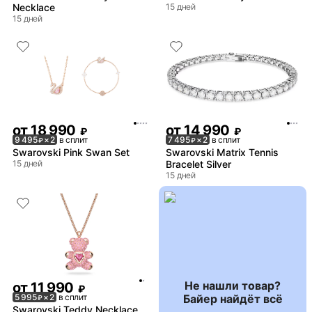
Necklace
15 дней
15 дней
от
18 990
от
14 990
₽
₽
9 495
× 2
в сплит
7 495
× 2
в сплит
₽
₽
Swarovski Pink Swan Set
Swarovski Matrix Tennis
15 дней
Bracelet Silver
15 дней
Не нашли товар?
от
11 990
₽
Байер найдёт всё
5 995
× 2
в сплит
₽
Swarovski Teddy Necklace