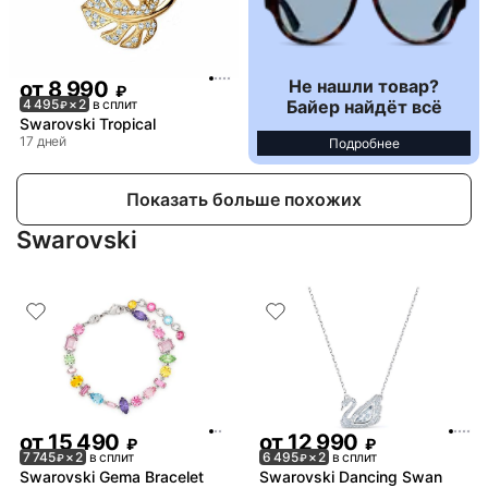
Не нашли товар?
от
8 990
₽
Байер найдёт всё
4 495
× 2
в сплит
₽
Swarovski Tropical
17 дней
Подробнее
Показать больше похожих
Swarovski
от
15 490
от
12 990
₽
₽
7 745
× 2
в сплит
6 495
× 2
в сплит
₽
₽
Swarovski Gema Bracelet
Swarovski Dancing Swan