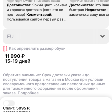
Night Owl🌃
·
SK8 Reissue
11 месяцев назад
Имя скрыто
·
Moon Blue
в прошло
Достоинства:
Яркий цвет, новизна
Достоинства:
Это Ванс,
и хорошая доставка (хотя это не
быстрая
Недостатки:
П
про товар)
Комментарий:
замечено,с виду все хо
Пользовался сайтом первый раз и
остался доволен! Если кому-то из
друзей или семье вдруг что-то
понадобится, посоветую!
34.5
35
36
36.5
37
3
EU
Как определить размер
обуви
11 990 ₽
15-19 дней
Обратите внимание: Срок доставки указан до
поступления товара в магазин в Москве при условии
своевременного предоставления паспортных данных
для таможенного оформления после оформления
заказа.
Подробнее.
В корзину
11 990 ₽
Сплит:
5995
₽,