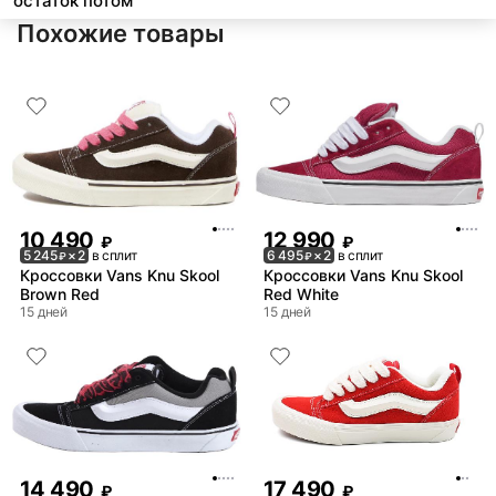
остаток потом
Похожие товары
10 490
12 990
₽
₽
5 245
× 2
в сплит
6 495
× 2
в сплит
₽
₽
Кроссовки Vans Knu Skool
Кроссовки Vans Knu Skool
Brown Red
Red White
15 дней
15 дней
14 490
17 490
₽
₽