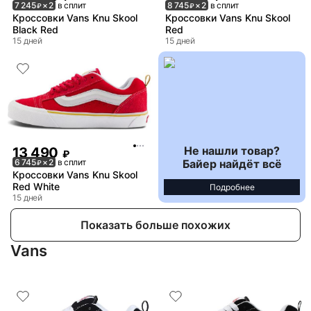
7 245
× 2
в сплит
8 745
× 2
в сплит
₽
₽
Кроссовки Vans Knu Skool
Кроссовки Vans Knu Skool
Black Red
Red
15 дней
15 дней
Не нашли товар?
13 490
₽
Байер найдёт всё
6 745
× 2
в сплит
₽
Кроссовки Vans Knu Skool
Red White
Подробнее
15 дней
Показать больше похожих
Vans