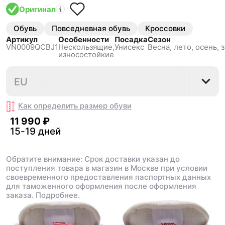
Оригинал
Обувь
Повседневная обувь
Кроссовки
Артикул
Особенности
Посадка
Сезон
VN0009QCBJ1
Нескользящиe,
Унисекс
Весна, лето, осень, 
износостойкие
34.5
35
36
36.5
37
3
EU
Как определить размер
обуви
11 990 ₽
15-19 дней
Обратите внимание: Срок доставки указан до
поступления товара в магазин в Москве при условии
своевременного предоставления паспортных данных
для таможенного оформления после оформления
заказа.
Подробнее.