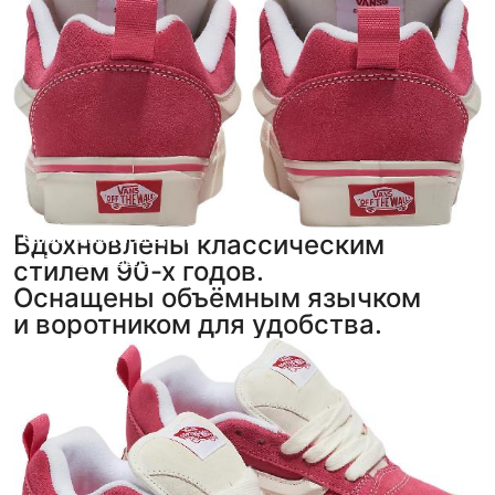
saidaru
Соболева Маша
,
5
,
5
Вдохновлены классическим
фото
фото
из отзыва
из отзыва
стилем 90-х годов.
Оснащены объёмным язычком
и воротником для удобства.