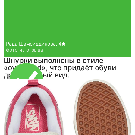
Рада Шамсиддинова
,
4
фото
из отзыва
Шнурки выполнены в стиле
«oversized», что придаёт обуви
драматичный вид.
Тройная гарантия
оригинальности
Товар сертифицирован и опломбирован.
Проверяем на оригинальность
по 16 параметрам.
Если придёт подделка — вернём деньги
в трёхкратном размере.
Как мы провеяем товары