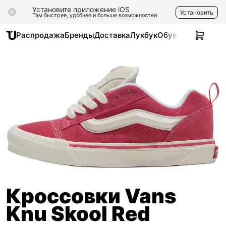
Установите приложение iOS
Установить
Там быстрее, удобнее и больше возможностей
Распродажа
Бренды
Доставка
Лукбук
Обувь
Одежда
Ак
Кроссовки Vans
Knu Skool Red