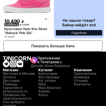
Не нашли товар?
10 490
₽
Байер найдёт всё
5 245
× 2
в сплит
₽
Кроссовки Vans Knu Skool
"Nubuck Pink Glo"
Подробнее
15 дней
Показать больше Vans
Приложение
в Телеграме
Дизайн Ильи Бирмана
Магазин
Каталог
Компания
Магазин в Москве
Кроссовки
Приложение
Оплата
Все бренды
Команда
Доставка
Air Jordan
Отзывы
Помощь
Nike
Контакты
Гарантия и
New Balance
безопасность
Adidas
Проверка на
Asics
оригинальность
Как выбрать
размер