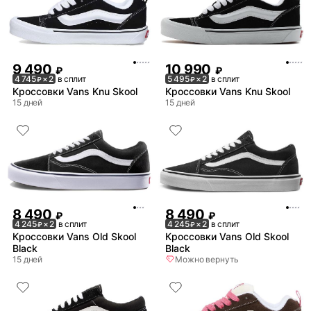
9 490
10 990
₽
₽
4 745
× 2
в сплит
5 495
× 2
в сплит
₽
₽
Кроссовки Vans Knu Skool
Кроссовки Vans Knu Skool
15 дней
15 дней
8 490
8 490
₽
₽
4 245
× 2
в сплит
4 245
× 2
в сплит
₽
₽
Кроссовки Vans Old Skool
Кроссовки Vans Old Skool
Black
Black
15 дней
Можно вернуть