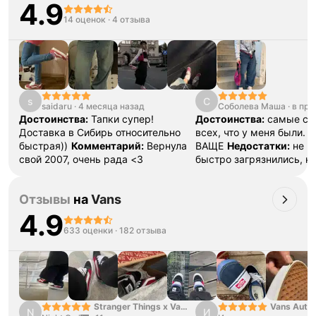
4.9
14 оценок
·
4 отзыва
s
С
saidaru
·
4 месяца назад
Соболева Маша
·
в про
Достоинства:
Тапки супер!
Достоинства:
самые ст
Доставка в Сибирь относительно
всех, что у меня были. 
быстрая))
Комментарий:
Вернула
ВАЩЕ
Недостатки:
не н
свой 2007, очень рада <3
быстро загрязнились, но
проблема во мне
Комме
доставка быстрая, все 
Отзывы
на
Vans
4.9
633 оценки
·
182 отзыва
Stranger Things x Vans
Vans Authe
N
И