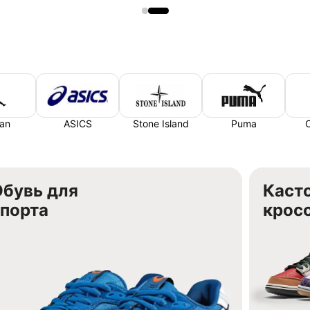
an
ASICS
Stone Island
Puma
Обувь для
Каст
спорта
крос