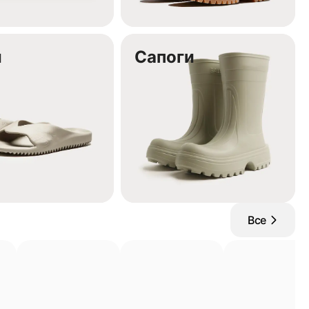
и
Сапоги
Все