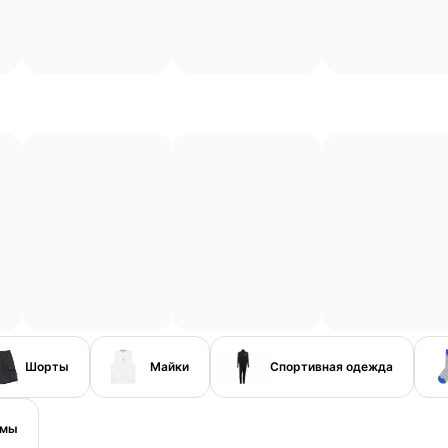
Шорты
Майки
Спортивная одежда
амы