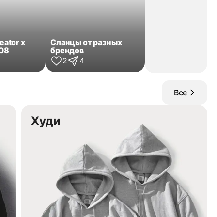
eator x
Сланцы от разных
908
брендов
2
4
Все
Худи