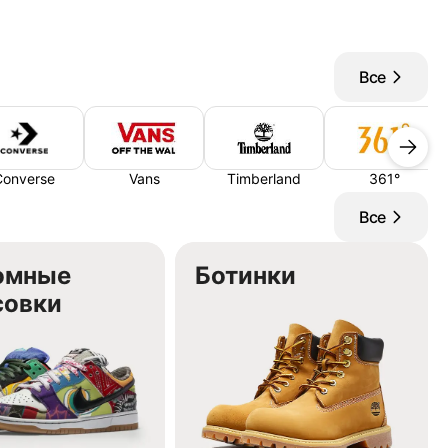
Все
Converse
Vans
Timberland
361°
Все
омные
Ботинки
совки