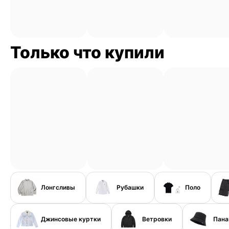
Только что купили
Лонгсливы
Рубашки
Поло
Джинсовые куртки
Ветровки
Пан