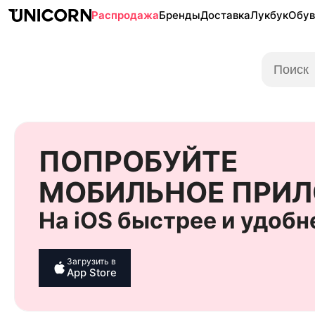
Распродажа
Бренды
Доставка
Лукбук
Обув
Поиск
ЗАПУСТИЛИ БАЙЕР
СЕРВИС
Привезём
любой товар
по скрину или ссылке
Подробнее