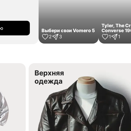
Tyler, The Cr
ию
Выбери свои Vomero 5
Converse 1
2
3
1
1
Верхняя
одежда