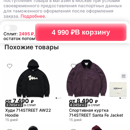
поступления товара в магазин в Москве при условии
своевременного предоставления паспортных данных
для таможенного оформления после оформления
заказа.
Подробнее.
В корзину
4 990 ₽
Сплит:
2495
₽,
остаток потом
Похожие товары
от
7 490
от
8 490
₽
₽
3 745
× 2
в сплит
4 245
× 2
в сплит
₽
₽
Худи 714STREET AW22
Спортивная куртка
Hoodie
714STREET Santa Fe Jacket
15 дней
15 дней