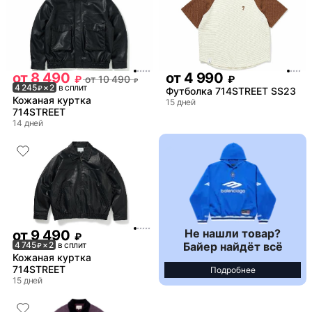
от
8 490
от
4 990
₽
от
10 490
₽
₽
4 245
× 2
в сплит
₽
Футболка 714STREET SS23
Кожаная куртка
15 дней
714STREET
14 дней
Не нашли товар?
от
9 490
₽
Байер найдёт всё
4 745
× 2
в сплит
₽
Кожаная куртка
714STREET
Подробнее
15 дней