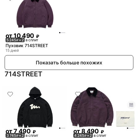
от
10 490
₽
5 245
× 2
в сплит
₽
Пуховик 714STREET
15 дней
Показать больше похожих
714STREET
от
7 490
от
8 490
₽
₽
3 745
× 2
в сплит
4 245
× 2
в сплит
₽
₽