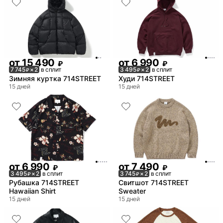
от
15 490
от
6 990
₽
₽
7 745
× 2
в сплит
3 495
× 2
в сплит
₽
₽
Зимняя куртка 714STREET
Худи 714STREET
15 дней
15 дней
от
6 990
от
7 490
₽
₽
3 495
× 2
в сплит
3 745
× 2
в сплит
₽
₽
Рубашка 714STREET
Свитшот 714STREET
Hawaiian Shirt
Sweater
15 дней
15 дней