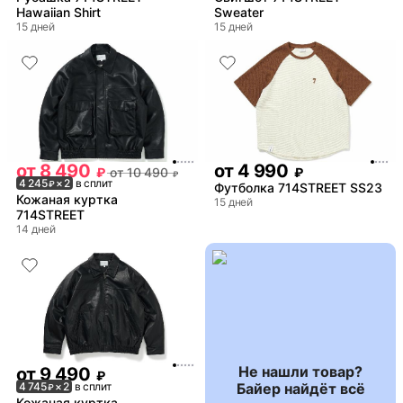
Hawaiian Shirt
Sweater
15 дней
15 дней
от
8 490
от
4 990
₽
от
10 490
₽
₽
4 245
× 2
в сплит
₽
Футболка 714STREET SS23
Кожаная куртка
15 дней
714STREET
14 дней
Не нашли товар?
от
9 490
₽
Байер найдёт всё
4 745
× 2
в сплит
₽
Кожаная куртка