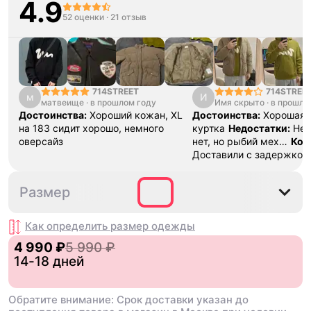
4.9
52 оценки
·
21 отзыв
714STREET
714STREET
м
И
матвеище
·
в прошлом году
Имя скрыто
·
Jacket
в прошло
Достоинства:
Хороший кожан, XL
Достоинства:
Хорошая
на 183 сидит хорошо, немного
куртка
Недостатки:
Нед
оверсайз
нет, но рыбий мех…
Ком
Доставили с задержкой 
но деньги вернули
L
Размер
Как определить размер
одежды
4 990 ₽
5 990 ₽
14-18 дней
Обратите внимание: Срок доставки указан до