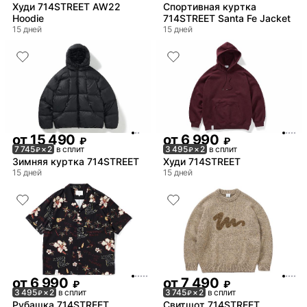
Худи 714STREET AW22
Спортивная куртка
Hoodie
714STREET Santa Fe Jacket
15 дней
15 дней
от
15 490
от
6 990
₽
₽
7 745
× 2
в сплит
3 495
× 2
в сплит
₽
₽
Зимняя куртка 714STREET
Худи 714STREET
15 дней
15 дней
от
6 990
от
7 490
₽
₽
3 495
× 2
в сплит
3 745
× 2
в сплит
₽
₽
Рубашка 714STREET
Свитшот 714STREET