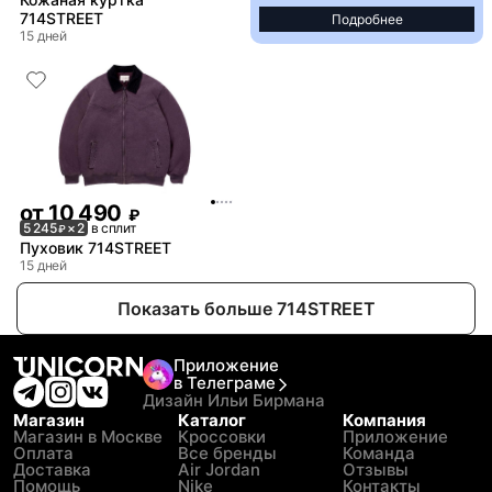
714STREET
Подробнее
15 дней
от
10 490
₽
5 245
× 2
в сплит
₽
Пуховик 714STREET
15 дней
Показать больше 714STREET
Приложение
в Телеграме
Дизайн Ильи Бирмана
Магазин
Каталог
Компания
Магазин в Москве
Кроссовки
Приложение
Оплата
Все бренды
Команда
Доставка
Air Jordan
Отзывы
Помощь
Nike
Контакты