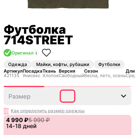
Футболка
714STREET
Оригинал
Одежда
Майки, кофты, рубашки
Футболки
Артикул
Посадка
Ткань
Версия
Сезон
Дли
421135
Унисекс
Хлопок
Свободный
Весна, лето, осень
Сре
L
Размер
Как определить размер
одежды
4 990 ₽
5 990 ₽
14-18 дней