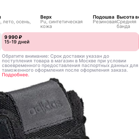
н
Верх
Подошва
Высота в
, лето, осень,
Pu, синтетическая
Резиновая
Средняя
кожа
банда
9 990 ₽
9 990 ₽
15-19 дней
15-19 дней
Обратите внимание: Срок доставки указан до
Обратите внимание: Срок доставки указан до
поступления товара в магазин в Москве при условии
поступления товара в магазин в Москве при условии
своевременного предоставления паспортных данных для
своевременного предоставления паспортных данных для
таможенного оформления после оформления заказа.
таможенного оформления после оформления заказа.
Подробнее.
Подробнее.