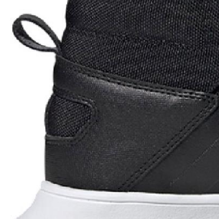
Проверяем на оригинальность
по 16 параметрам.
Если придёт подделка — вернём деньги
в трёхкратном размере.
Как мы провеяем товары