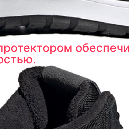
протектором обеспеч
остью.