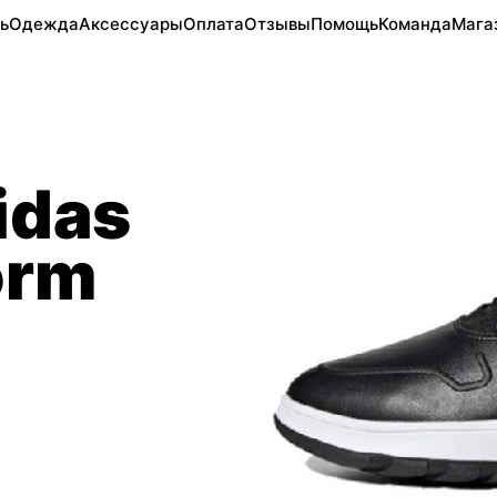
ь
Одежда
Аксессуары
Оплата
Отзывы
Помощь
Команда
Мага
idas
orm