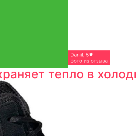
Daniil
,
5
фото
из отзыва
храняет тепло в холод