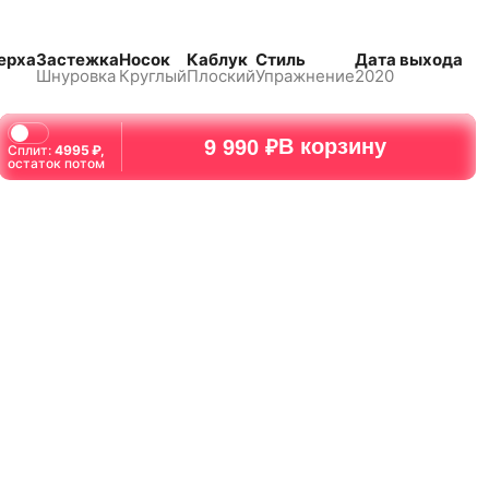
ерха
Застежка
Носок
Каблук
Стиль
Дата выхода
Шнуровка
Круглый
Плоский
Упражнение
2020
В корзину
9 990 ₽
Сплит:
4995
₽,
остаток потом