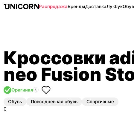
Распродажа
Бренды
Доставка
Лукбук
Обув
Кроссовки ad
neo Fusion St
Оригинал
Обувь
Повседневная обувь
Спортивные
0