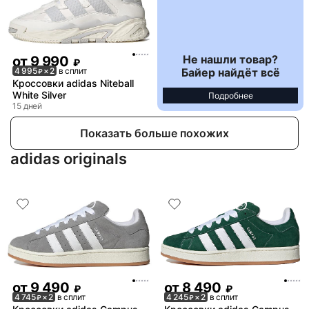
Не нашли товар?
от
9 990
₽
Байер найдёт всё
4 995
× 2
в сплит
₽
Кроссовки adidas Niteball
White Silver
Подробнее
15 дней
Показать больше похожих
adidas originals
от
9 490
от
8 490
₽
₽
4 745
× 2
в сплит
4 245
× 2
в сплит
₽
₽