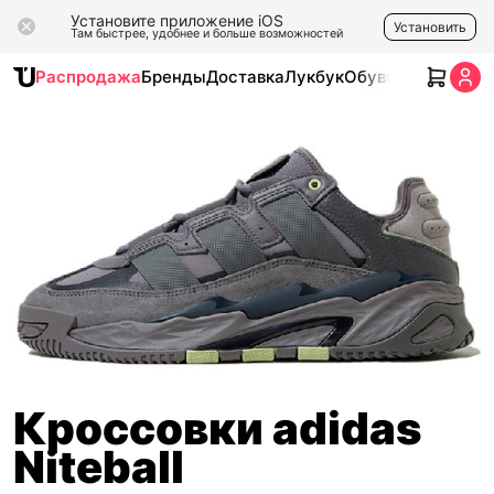
Установите приложение iOS
Установить
Там быстрее, удобнее и больше возможностей
Распродажа
Бренды
Доставка
Лукбук
Обувь
Одежда
Ак
Кроссовки adidas
Niteball