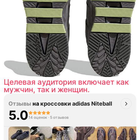
Целевая аудитория включает как
мужчин, так и женщин.
Отзывы
на
кроссовки adidas Niteball
5.0
14 оценок
·
5 отзывов