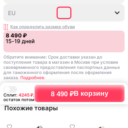
разносить , вещь как дл
удобные, пришли быстро, хорошо
топ , наклейки ,шнурки 
упаковано
35⅔
36
36⅔
37⅓
38
EU
все в коробке .Это клас
даже не смотря на свою
стоит того
Недостатки:
Как определить размер
обуви
замша , это все ,но это 
8 490 ₽
времени
Комментарий:
15-19 дней
фанатов это пушка , бер
пожалеете
Обратите внимание: Срок доставки указан до
поступления товара в магазин в Москве при условии
своевременного предоставления паспортных данных
для таможенного оформления после оформления
заказа.
Подробнее.
В корзину
8 490 ₽
Сплит:
4245
₽,
остаток потом
Похожие товары