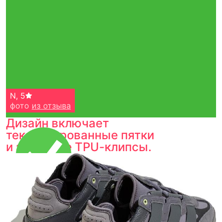
N
,
5
фото
из отзыва
Дизайн включает
текстурированные пятки
и зубчатые TPU-клипсы.
Тройная гарантия
оригинальности
Товар сертифицирован и опломбирован.
Проверяем на оригинальность