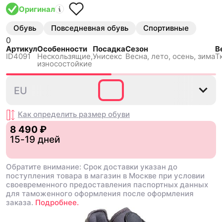
Оригинал
Обувь
Повседневная обувь
Спортивные
0
Артикул
Особенности
Посадка
Сезон
В
ID4091
Нескользящиe,
Унисекс
Весна, лето, осень, зима
Т
износостойкие
35⅔
36
36⅔
37⅓
38
EU
Как определить размер
обуви
8 490 ₽
15-19 дней
Обратите внимание: Срок доставки указан до
поступления товара в магазин в Москве при условии
своевременного предоставления паспортных данных
для таможенного оформления после оформления
заказа.
Подробнее.