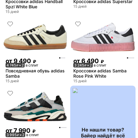
Кроссовки adidas Handball
Кроссовки adidas Superstar
Spzl White Blue
15 дней
15 дней
от
9 490
от
6 490
₽
₽
4 745
× 2
в сплит
3 245
× 2
в сплит
₽
₽
Повседневная обувь adidas
Кроссовки adidas Samba
Samba
Rose Pink White
15 дней
15 дней
Не нашли товар?
от
7 990
₽
Байер найдёт всё
3 995
× 2
в сплит
₽