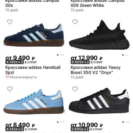
Кроссовки adidas Campus
Кроссовки adidas Campus
00s
00S Green White
15 дней
15 дней
от
9 490
от
12 990
₽
₽
4 745
× 2
в сплит
6 495
× 2
в сплит
₽
₽
Кроссовки adidas Handball
Кроссовки adidas Yeezy
Spzl
Boost 350 V2 "Onyx"
Можно вернуть
15 дней
от
8 490
от
10 990
₽
₽
4 245
× 2
в сплит
5 495
× 2
в сплит
₽
₽