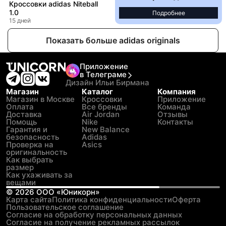
Кроссовки adidas Niteball
1.0
Подробнее
15 дней
Показать больше adidas originals
Приложение
в Телеграме
Дизайн Ильи Бирмана
Магазин
Каталог
Компания
Магазин в Москве
Кроссовки
Приложение
Оплата
Все бренды
Команда
Доставка
Air Jordan
Отзывы
Помощь
Nike
Контакты
Гарантия и
New Balance
безопасность
Adidas
Проверка на
Asics
оригинальность
Как выбрать
размер
Как ухаживать за
вещами
©
2026
ООО «Юникорн»
Карта сайта
Политика конфиденциальности
Оферта
Пользовательское соглашение
Согласие на обработку персональных данных
Согласие на получение рекламных рассылок