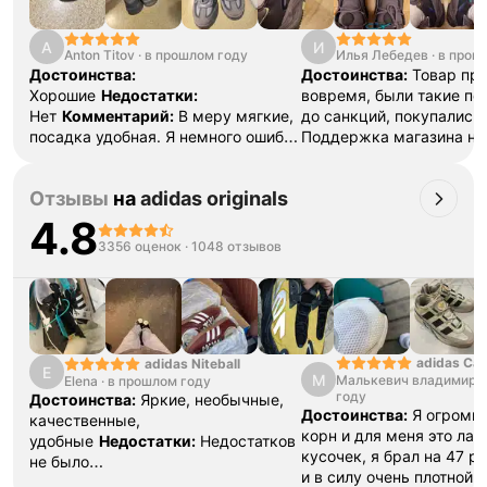
A
И
Anton Titov
·
в прошлом году
Илья Лебедев
·
в прош
Достоинства:
Достоинства:
Товар пр
Хорошие
Недостатки:
вовремя, были такие по
Нет
Комментарий:
В меру мягкие,
до санкций, покупались 
посадка удобная. Я немного ошибся
Поддержка магазина на
с размером. Заказывайте по
сервис максимально
размеру стопы, в ММ.
профессионально
Отзывы
на
adidas originals
организован
Недостатк
клея и немного неровно
4.8
обрезанные края, точно
3356 оценок
·
1048 отзывов
оригинал? Но и на други
из оригинального шопа 
встречалось, так что бе
претензий
Комментарий
сервис магазина радует,
качеству крос, кроме м
adidas Ca
adidas Niteball
E
М
Малькевич владимир
·
Elena
·
в прошлом году
вопросов нет. Сервис на
году
Достоинства:
Яркие, необычные,
магазу процветания и п
Достоинства:
Я огромн
качественные,
покупателей
корн и для меня это ла
удобные
Недостатки:
Недостатков
кусочек, я брал на 47 р
не было
и в силу очень плотной 
обнаружено
Комментарий:
Очень