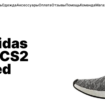
ь
Одежда
Аксессуары
Оплата
Отзывы
Помощь
Команда
Мага
idas
 CS2
ed