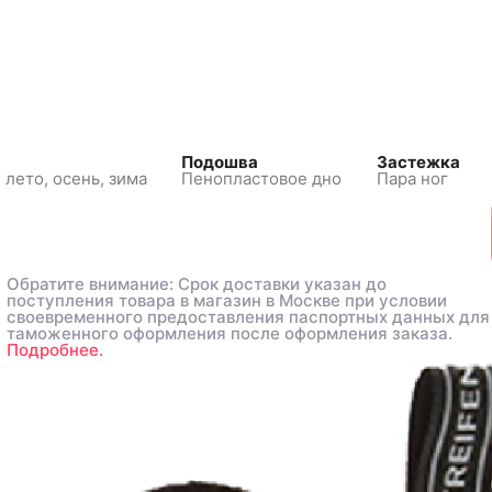
Подошва
Застежка
 лето, осень, зима
Пенопластовое дно
Пара ног
Обратите внимание: Срок доставки указан до
Обратите внимание: Срок доставки указан до
поступления товара в магазин в Москве при условии
поступления товара в магазин в Москве при условии
своевременного предоставления паспортных данных для
своевременного предоставления паспортных данных для
таможенного оформления после оформления заказа.
таможенного оформления после оформления заказа.
Подробнее.
Подробнее.