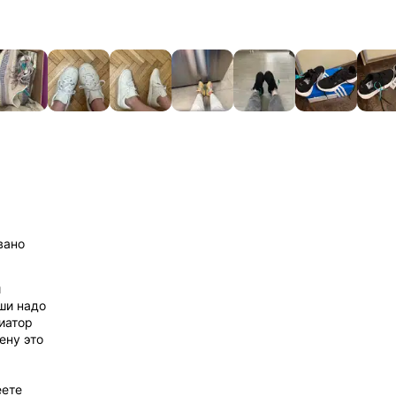
вано
й
мши надо
диатор
ену это
еете