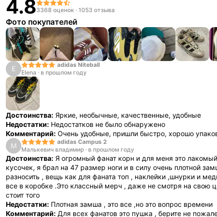
4.8
3368 оценок
·
1053 отзыва
Фото покупателей
adidas Niteball
E
Elena
·
в прошлом году
Достоинства:
Яркие, необычные, качественные, удобные
Недостатки:
Недостатков не было обнаружено
Комментарий:
Очень удобные, пришли быстро, хорошо упако
adidas Campus 2
М
Малькевич владимир
·
в прошлом году
Достоинства:
Я огромный фанат корн и для меня это лакомы
кусочек, я брал на 47 размер ноги и в силу очень плотной за
разносить , вещь как для фаната топ , наклейки ,шнурки и ме
все в коробке .Это классный мерч , даже не смотря на свою ц
стоит того
Недостатки:
Плотная замша , это все ,но это вопрос времени
Комментарий:
Для всех фанатов это пушка , берите не пожал