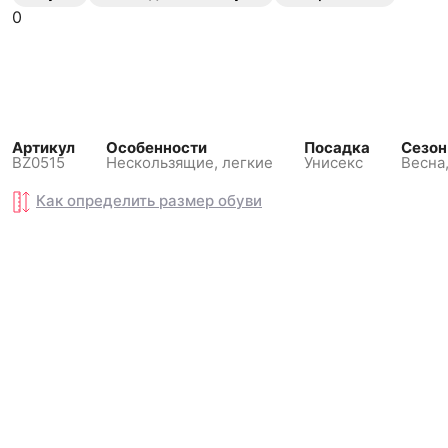
0
Артикул
Особенности
Посадка
Сезон
BZ0515
Нескользящиe, легкие
Унисекс
Весна,
Как определить размер
Как определить размер
обуви
обуви