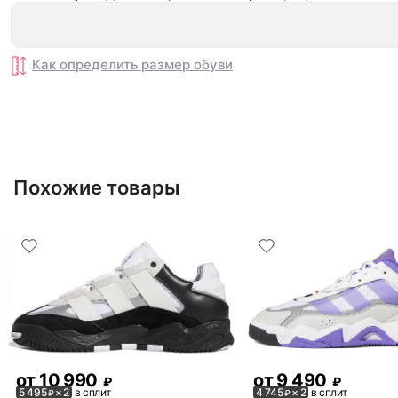
Как определить размер
обуви
Похожие товары
от
10 990
от
9 490
₽
₽
5 495
× 2
в сплит
4 745
× 2
в сплит
₽
₽