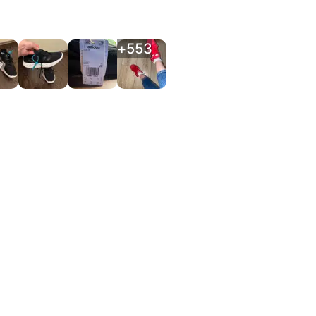
+
553