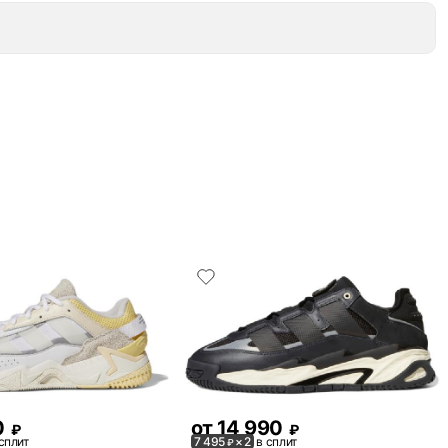
0
от
14 990
₽
₽
сплит
7 495
× 2
в сплит
₽