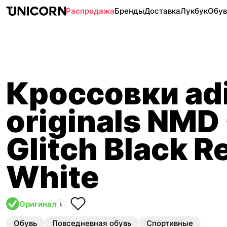
Распродажа
Бренды
Доставка
Лукбук
Обув
Кроссовки ad
originals NMD
Glitch Black R
White
Оригинал
Обувь
Повседневная обувь
Спортивные