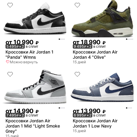
от
10 990
от
18 990
₽
₽
5 495
× 2
в сплит
9 495
× 2
в сплит
₽
₽
Кроссовки Air Jordan 1
Кроссовки Jordan Air
"Panda" Wmns
Jordan 4 "Olive"
Можно вернуть
15 дней
от
14 990
от
13 990
₽
₽
7 495
× 2
в сплит
6 995
× 2
в сплит
₽
₽
Кроссовки Jordan Air
Кроссовки Jordan Air
Jordan 1 Mid "Light Smoke
Jordan 1 Low Navy
Grey"
15 дней
15 дней