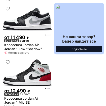
Не нашли товар?
от
11 490
₽
Байер найдёт всё
5 745
× 2
в сплит
₽
Кроссовки Jordan Air
Jordan 1 Low "Shadow"
Подробнее
Можно вернуть
от
12 490
₽
6 245
× 2
в сплит
₽
Кроссовки Jordan Air
Jordan 1 Mid SE