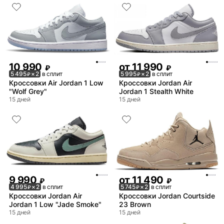
10 990
от
11 990
₽
₽
5 495
× 2
в сплит
5 995
× 2
в сплит
₽
₽
Кроссовки Air Jordan 1 Low
Кроссовки Jordan Air
"Wolf Grey"
Jordan 1 Stealth White
15 дней
15 дней
9 990
от
11 490
₽
₽
4 995
× 2
в сплит
5 745
× 2
в сплит
₽
₽
Кроссовки Jordan Air
Кроссовки Jordan Courtside
Jordan 1 Low "Jade Smoke"
23 Brown
15 дней
15 дней