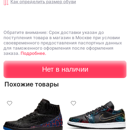
множество других более хороших
новые поменьше. Наряд
Как определить размер
обуви
баскетбольных кроссовок
красивые.
Обратите внимание: Срок доставки указан до
поступления товара в магазин в Москве при условии
своевременного предоставления паспортных данных
для таможенного оформления после оформления
заказа.
Подробнее.
Нет в наличии
Похожие товары