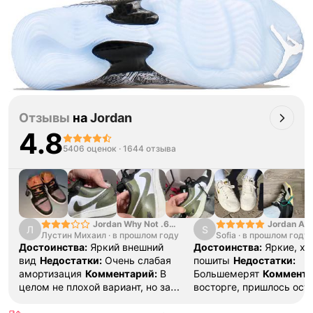
Отзывы
на
Jordan
4.8
5406 оценок
·
1644 отзыва
Jordan Why Not .6
Jordan Air
Л
S
Лустин Михаил
"Bright Crimson" PF
·
в прошлом году
Sofia
·
в прошлом году
SE "Turf O
Достоинства:
Яркий внешний
Достоинства:
Яркие, х
вид
Недостатки:
Очень слабая
пошиты
Недостатки:
амортизация
Комментарий:
В
Большемерят
Коммента
целом не плохой вариант, но за
восторге, пришлось ост
стоимость этих кроссовок
первые на вырост , пер