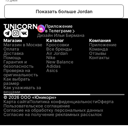
15 дней
Показать больше Jordan
Приложение
в Телеграме
Дизайн Ильи Бирмана
Магазин
Каталог
Компания
Магазин в Москве
Кроссовки
Приложение
Оплата
Все бренды
Команда
Доставка
Air Jordan
Отзывы
Помощь
Nike
Контакты
Гарантия и
New Balance
безопасность
Adidas
Проверка на
Asics
оригинальность
Как выбрать
размер
Как ухаживать за
вещами
©
2026
ООО «Юникорн»
Карта сайта
Политика конфиденциальности
Оферта
Пользовательское соглашение
Согласие на обработку персональных данных
Согласие на получение рекламных рассылок