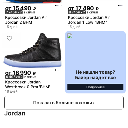
от
15 490
от
17 490
₽
₽
7 745
× 2
в сплит
8 745
× 2
в сплит
₽
₽
Кроссовки Jordan Air
Кроссовки Jordan Air
Jordan 2 BHM
Jordan 1 Low "BHM"
15 дней
15 дней
Не нашли товар?
от
18 990
₽
Байер найдёт всё
9 495
× 2
в сплит
₽
Кроссовки Jordan
Westbrook 0 Prm 'BHM'
Подробнее
18 дней
Показать больше похожих
Jordan