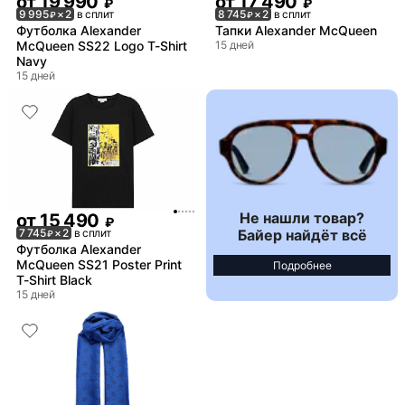
от
19 990
от
17 490
₽
₽
9 995
× 2
в сплит
8 745
× 2
в сплит
₽
₽
Футболка Alexander
Тапки Alexander McQueen
McQueen SS22 Logo T-Shirt
15 дней
Navy
15 дней
Не нашли товар?
от
15 490
₽
Байер найдёт всё
7 745
× 2
в сплит
₽
Футболка Alexander
McQueen SS21 Poster Print
Подробнее
T-Shirt Black
15 дней