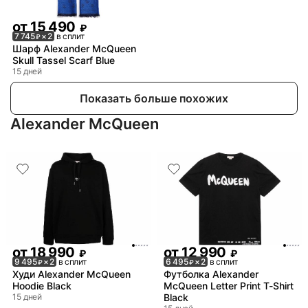
от
15 490
₽
7 745
× 2
в сплит
₽
Шарф Alexander McQueen
Skull Tassel Scarf Blue
15 дней
Показать больше похожих
Alexander McQueen
от
18 990
от
12 990
₽
₽
9 495
× 2
в сплит
6 495
× 2
в сплит
₽
₽
Худи Alexander McQueen
Футболка Alexander
Hoodie Black
McQueen Letter Print T-Shirt
15 дней
Black