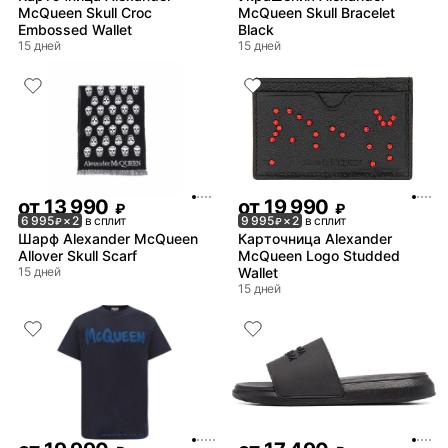
McQueen Skull Croc
McQueen Skull Bracelet
Embossed Wallet
Black
15 дней
15 дней
от
13 990
от
19 990
₽
₽
6 995
× 2
в сплит
9 995
× 2
в сплит
₽
₽
Шарф Alexander McQueen
Карточница Alexander
Allover Skull Scarf
McQueen Logo Studded
15 дней
Wallet
15 дней