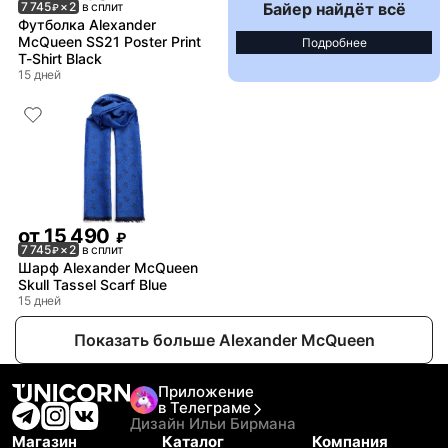
Байер найдёт всё
7 745
× 2
в сплит
₽
Футболка Alexander
McQueen SS21 Poster Print
Подробнее
T-Shirt Black
15 дней
от
15 490
₽
7 745
× 2
в сплит
₽
Шарф Alexander McQueen
Skull Tassel Scarf Blue
15 дней
Показать больше Alexander McQueen
Приложение
в Телеграме
Дизайн Ильи Бирмана
Магазин
Каталог
Компания