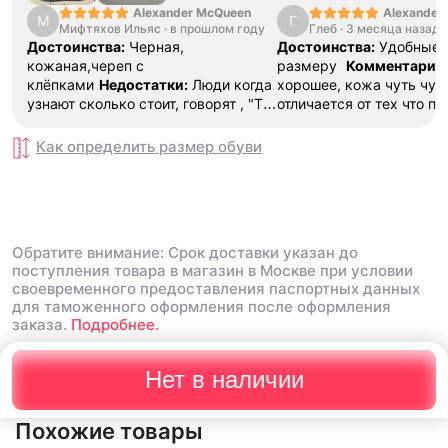
Alexander McQueen
Alexander
М
Г
Мифтяхов Ильяс
·
в прошлом году
Глеб
·
3 месяца назад
Достоинства:
Черная,
Достоинства:
Удобные,
кожаная,череп с
размеру
Комментарий
клёпками
Недостатки:
Люди когда
хорошее, кожа чуть чут
узнают сколько стоит, говорят , "Ты
отличается от тех что по
чё, нюхаешь что
границей лет пять назад
ли?..."
Комментарий:
Мне нравится
зашнурованные в непон
Как определить размер
обуви
штуковина, вот бы ещё туда СТС
розовые шнурки сомнит
влазила, или пусть СТС уменьшат
качества (возможно так 
до размера водительских прав ...
знаю), но в комплекте б
Напишу им предложение на гос
нормальные - белые, в и
услуги
разочаровали, удобные
Обратите внимание: Срок доставки указан до
Ответ поддержки:
Благ
поступления товара в магазин в Москве при условии
отзыв 🦄 Откиньте сомн
своевременного предоставления паспортных данных
сторону, мы гарантиру
для таможенного оформления после оформления
подлинность товара! Есл
заказа.
Подробнее.
каким-то причинам у ва
окажется подделка — 
деньги в трехкратном р
Нет в наличии
Каждый товар проходит
на оригинальность, озн
Похожие товары
подробно вы можете в 
Блог «Проверка на