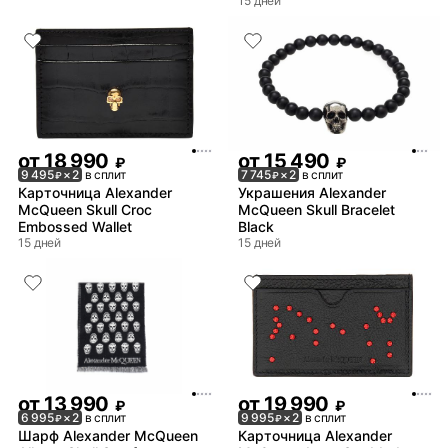
15 дней
от
18 990
от
15 490
₽
₽
9 495
× 2
в сплит
7 745
× 2
в сплит
₽
₽
Карточница Alexander
Украшения Alexander
McQueen Skull Croc
McQueen Skull Bracelet
Embossed Wallet
Black
15 дней
15 дней
от
13 990
от
19 990
₽
₽
6 995
× 2
в сплит
9 995
× 2
в сплит
₽
₽
Шарф Alexander McQueen
Карточница Alexander