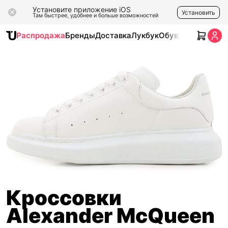
Установите приложение iOS
Установить
Там быстрее, удобнее и больше возможностей
Распродажа
Бренды
Доставка
Лукбук
Обувь
Одежда
Ак
Кроссовки
Alexander McQueen