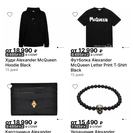
оригинальность»
от
18 990
от
12 990
₽
₽
9 495
× 2
в сплит
6 495
× 2
в сплит
₽
₽
Худи Alexander McQueen
Футболка Alexander
Hoodie Black
McQueen Letter Print T-Shirt
15 дней
Black
15 дней
от
18 990
от
15 490
₽
₽
9 495
× 2
в сплит
7 745
× 2
в сплит
₽
₽
Карточница Alexander
Украшения Alexander