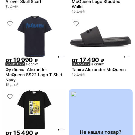
Allover Skull Scarf
McQueen Logo Studded
15 дней
Wallet
15 дней
от
19 990
от
17 490
₽
₽
9 995
× 2
в сплит
8 745
× 2
в сплит
₽
₽
Футболка Alexander
Тапки Alexander McQueen
McQueen SS22 Logo T-Shirt
15 дней
Navy
15 дней
Не нашли товар?
от
15 490
₽