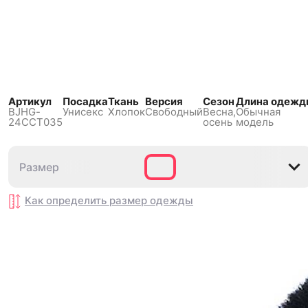
Артикул
Посадка
Ткань
Версия
Сезон
Длина одежд
BJHG-
Унисекс
Хлопок
Свободный
Весна,
Обычная
24CCT035
осень
модель
Размер
Размер
M
M
L
L
XL
XL
XXL
XXL
S
S
Как определить размер
Как определить размер
одежды
одежды