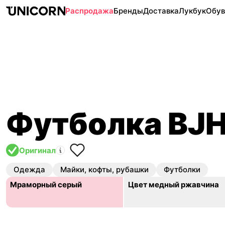
Распродажа
Бренды
Доставка
Лукбук
Обув
Футболка BJ
Оригинал
Одежда
Майки, кофты, рубашки
Футболки
Мраморный серый
Цвет медный ржавчина