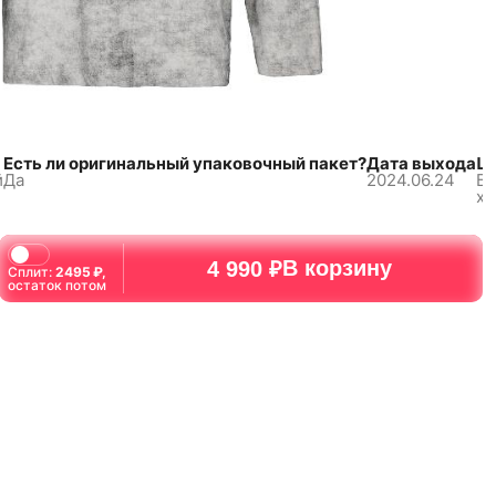
Есть ли оригинальный упаковочный пакет?
Дата выхода
Ш
й
Да
2024.06.24
Бу
ха
В корзину
4 990 ₽
Сплит:
2495
₽,
остаток потом