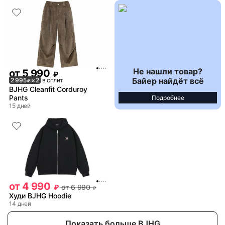
Не нашли товар?
от
5 990
₽
Байер найдёт всё
2 995
× 2
в сплит
₽
BJHG Cleanfit Corduroy
Pants
Подробнее
15 дней
от
4 990
₽
от
6 990
₽
Худи BJHG Hoodie
14 дней
Показать больше BJHG