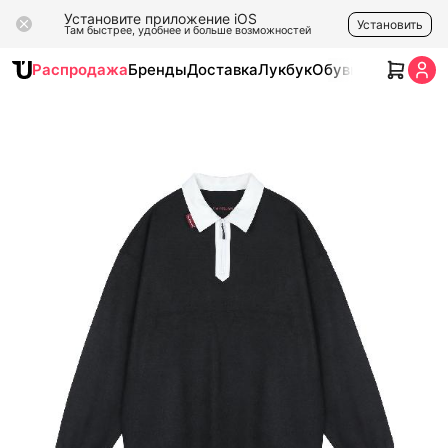
Установите приложение iOS
Установить
Там быстрее, удобнее и больше возможностей
Распродажа
Бренды
Доставка
Лукбук
Обувь
Одежда
Ак