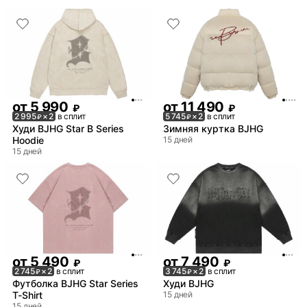
от
5 990
от
11 490
₽
₽
2 995
× 2
в сплит
5 745
× 2
в сплит
₽
₽
Худи BJHG Star B Series
Зимняя куртка BJHG
Hoodie
15 дней
15 дней
от
5 490
от
7 490
₽
₽
2 745
× 2
в сплит
3 745
× 2
в сплит
₽
₽
Футболка BJHG Star Series
Худи BJHG
T-Shirt
15 дней
15 дней