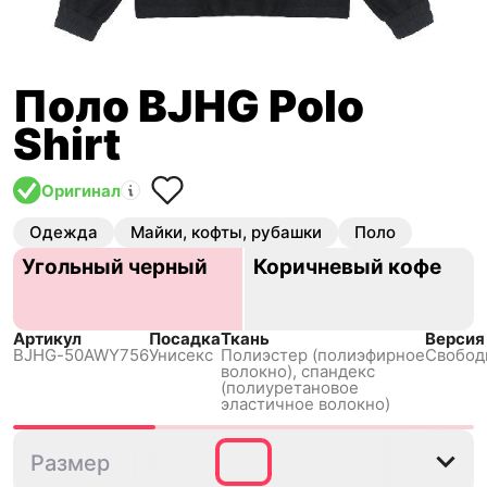
Поло BJHG Polo
Shirt
Оригинал
Одежда
Майки, кофты, рубашки
Поло
Угольный черный
Коричневый кофе
Артикул
Посадка
Ткань
Версия
BJHG-50AWY756
Унисекс
Полиэстер (полиэфирное
Свобод
волокно), спандекс
(полиуретановое
эластичное волокно)
S
M
L
XL
Размер