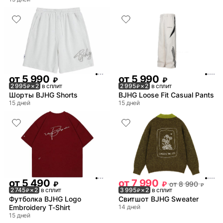
от
5 990
от
5 990
₽
₽
2 995
× 2
в сплит
2 995
× 2
в сплит
₽
₽
Шорты BJHG Shorts
BJHG Loose Fit Casual Pants
15 дней
15 дней
от
5 490
от
7 990
₽
₽
от
8 990
₽
2 745
× 2
в сплит
3 995
× 2
в сплит
₽
₽
Футболка BJHG Logo
Свитшот BJHG Sweater
Embroidery T-Shirt
14 дней
15 дней