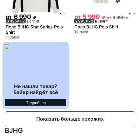
от
6 990
от
5 990
₽
₽
от
6 490
₽
3 495
× 2
в сплит
2 995
× 2
в сплит
₽
₽
Поло BJHG Star Series Polo
Поло BJHG Polo Shirt
Shirt
14 дней
15 дней
Не нашли товар?
Байер найдёт всё
Подробнее
Показать больше похожих
BJHG