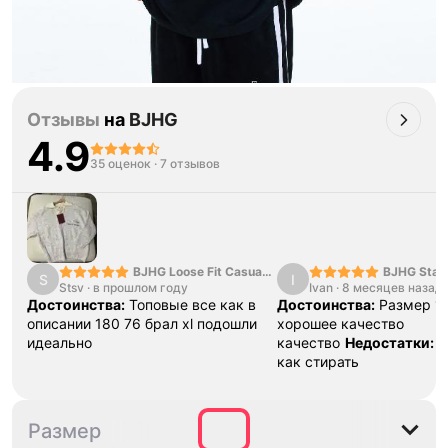
Отзывы
на
BJHG
4.9
35 оценок
·
7 отзывов
BJHG Loose Fit Casual
BJHG Star 
S
I
Stsv
·
в прошлом году
Pants
Ivan
·
8 месяцев назад
Hoodie
Достоинства:
Топовые все как в
Достоинства:
Размер 1в
описании 180 76 брал xl подошли
хорошее качество
идеально
качество
Недостатки:
Н
как стирать
S
M
L
XL
Размер