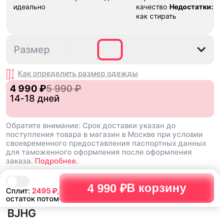
идеально
качество
Недостатки:
Н
как стирать
S
M
L
XL
Размер
Как определить размер
одежды
4 990 ₽
5 990 ₽
14-18 дней
Обратите внимание: Срок доставки указан до
поступления товара в магазин в Москве при условии
своевременного предоставления паспортных данных
для таможенного оформления после оформления
заказа.
Подробнее.
В корзину
4 990 ₽
Сплит:
2495
₽,
остаток потом
BJHG