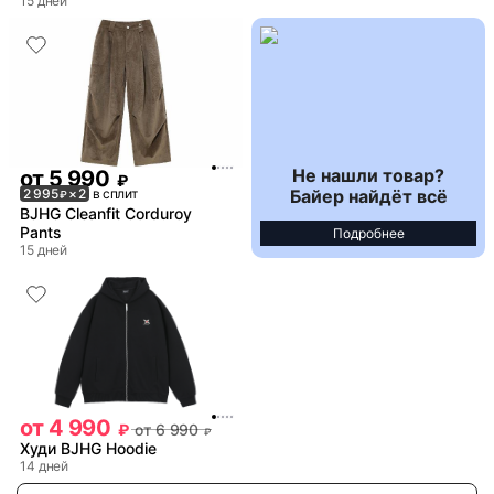
15 дней
Не нашли товар?
от
5 990
₽
Байер найдёт всё
2 995
× 2
в сплит
₽
BJHG Cleanfit Corduroy
Pants
Подробнее
15 дней
от
4 990
₽
от
6 990
₽
Худи BJHG Hoodie
14 дней