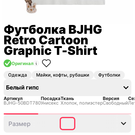
Футболка BJHG
Retro Cartoon
Graphic T-Shirt
Оригинал
Одежда
Майки, кофты, рубашки
Футболки
Белый гипс
Артикул
Посадка
Ткань
Версия
Се
BJHG-50BDT780
Унисекс
Хлопок, полиэстер
Свободный
Ле
S
M
L
XL
Размер