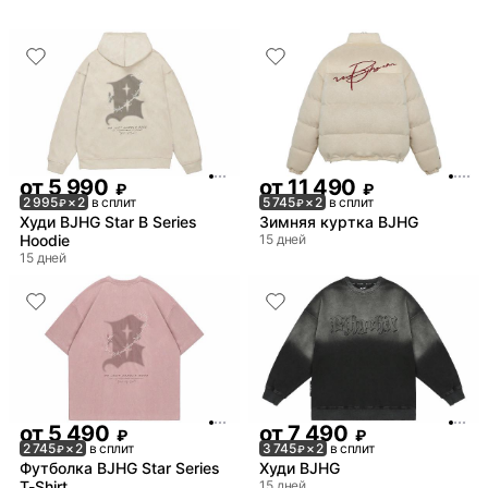
от
5 990
от
11 490
₽
₽
2 995
× 2
в сплит
5 745
× 2
в сплит
₽
₽
Худи BJHG Star B Series
Зимняя куртка BJHG
Hoodie
15 дней
15 дней
от
5 490
от
7 490
₽
₽
2 745
× 2
в сплит
3 745
× 2
в сплит
₽
₽
Футболка BJHG Star Series
Худи BJHG
T-Shirt
15 дней