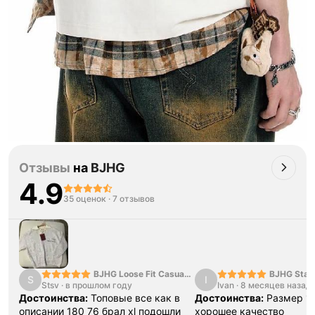
Отзывы
на
BJHG
4.9
35 оценок
·
7 отзывов
BJHG Loose Fit Casual
BJHG Star 
S
I
Stsv
·
в прошлом году
Pants
Ivan
·
8 месяцев назад
Hoodie
Достоинства:
Топовые все как в
Достоинства:
Размер 1в
описании 180 76 брал xl подошли
хорошее качество