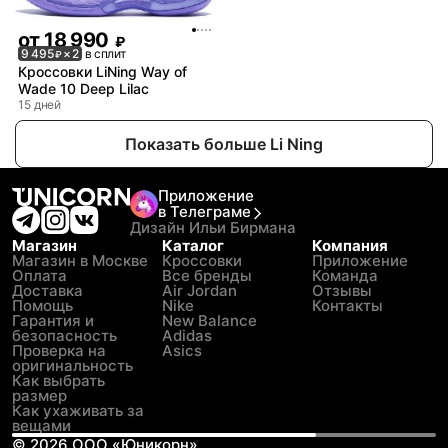
от
18 990
₽
9 495
× 2
в сплит
₽
Кроссовки LiNing Way of
Wade 10 Deep Lilac
15 дней
Показать больше Li Ning
Приложение
в Телеграме
Дизайн Ильи Бирмана
Магазин
Каталог
Компания
Магазин в Москве
Кроссовки
Приложение
Оплата
Все бренды
Команда
Доставка
Air Jordan
Отзывы
Помощь
Nike
Контакты
Гарантия и
New Balance
безопасность
Adidas
Проверка на
Asics
оригинальность
Как выбрать
размер
Как ухаживать за
вещами
©
2026
ООО «Юникорн»