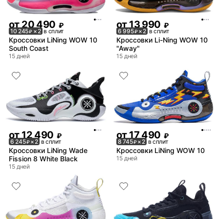
от
20 490
от
13 990
₽
₽
10 245
× 2
в сплит
6 995
× 2
в сплит
₽
₽
Кроссовки LiNing WOW 10
Кроссовки Li-Ning WOW 10
South Coast
"Away"
15 дней
15 дней
от
12 490
от
17 490
₽
₽
6 245
× 2
в сплит
8 745
× 2
в сплит
₽
₽
Кроссовки LiNing Wade
Кроссовки LiNing WOW 10
Fission 8 White Black
15 дней
15 дней