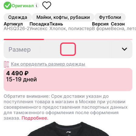
Оригинал
Одежда
Майки, кофты, рубашки
Футболки
Артикул
Посадка
Ткань
Версия
Сезон
AHSQ326-2
Унисекс
Хлопок, полиэстер
В форме
Весна, лет
S
M
XXL
Размер
Как определить размер
одежды
4 490 ₽
15-19 дней
Обратите внимание: Срок доставки указан до
поступления товара в магазин в Москве при условии
своевременного предоставления паспортных данных
для таможенного оформления после оформления
заказа.
Подробнее.