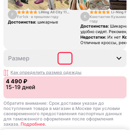
Li-Ning Fl
LiNing All City 11
F
К
Константин Кузьмин
·
Fzr1ck
·
в прошлом году
"Condensed Snow
году
Grey"
Достоинства:
шикарные
Достоинства:
Шикарная
удобно сидят. Рекоменд
Недостатки:
Их нет
Ком
Отличные кроссы, реко
S
M
XXL
Размер
Как определить размер
одежды
4 490 ₽
15-19 дней
Обратите внимание: Срок доставки указан до
поступления товара в магазин в Москве при условии
своевременного предоставления паспортных данных
для таможенного оформления после оформления
заказа.
Подробнее.