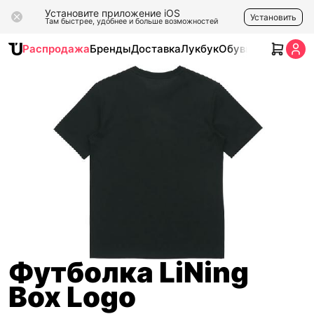
Установите приложение iOS
Установить
Там быстрее, удобнее и больше возможностей
Распродажа
Бренды
Доставка
Лукбук
Обувь
Одежда
Ак
Футболка LiNing
Box Logo