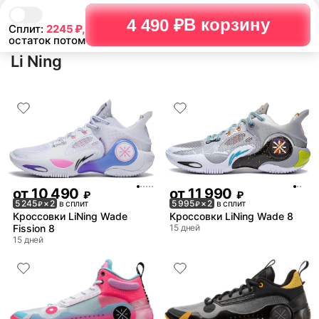
В корзину
4 490 ₽
Сплит:
2245
₽,
остаток потом
Li Ning
от
10 490
от
11 990
₽
₽
5 245
× 2
в сплит
5 995
× 2
в сплит
₽
₽
Кроссовки LiNing Wade
Кроссовки LiNing Wade 8
Fission 8
15 дней
15 дней