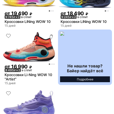
от
19 490
от
18 490
₽
₽
9 745
× 2
в сплит
9 245
× 2
в сплит
₽
₽
Кроссовки LiNing WOW 10
Кроссовки LiNing WOW 10
15 дней
15 дней
Не нашли товар?
от
16 990
₽
Байер найдёт всё
8 495
× 2
в сплит
₽
Кроссовки Li-Ning WOW 10
"Artist"
Подробнее
15 дней