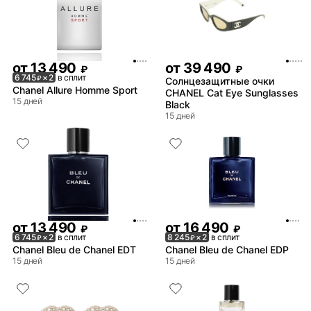
от
13 490
от
39 490
₽
₽
6 745
× 2
в сплит
₽
Солнцезащитные очки
Chanel Allure Homme Sport
CHANEL Cat Eye Sunglasses
15 дней
Black
15 дней
от
13 490
от
16 490
₽
₽
6 745
× 2
в сплит
8 245
× 2
в сплит
₽
₽
Chanel Bleu de Chanel EDT
Chanel Bleu de Chanel EDP
15 дней
15 дней