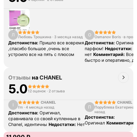
Л
O
Любовь Трошкина
·
3 месяца назад
Osmanov Boris
·
в прош
Достоинства:
Пришло все вовремя
Достоинства:
Оригинал
,спасибо большое ,очень все
парфюм!
Недостатки:
И
устроило все на пять с плюсом
нет
Комментарий:
Все 
быстро и оперативно, д
даже раньше времени. 
подлинности товара ник
Отзывы
на
CHANEL
вопросов, оригинал 100% Спаси
команде Unicorn!!!
5.0
12 оценок
·
2 отзыва
CHANEL Ca
CHANEL
I
П
Порублева Екатерина
Sunglasses
I’m
·
4 месяца назад
назад
Достоинства:
Оригинал,
Достоинства:
сравнивала со своей купленные в
Оригинал
Комментарий
Chanel, идентичны
Недостатки:
Нет