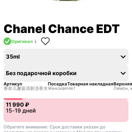
Chanel Chance EDT
Оригинал
35ml
Без подарочной коробки
Артикул
Посадка
Товарная накладная
Верхняя
香奈儿邂逅清新淡香水
Женская
Нет
Лимон, 
11 990 ₽
15-19 дней
Обратите внимание: Срок доставки указан до