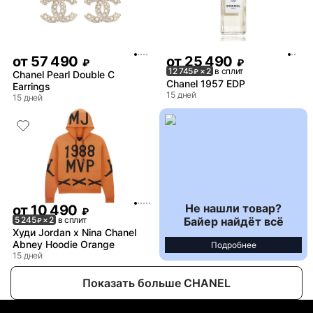
от
57 490
от
25 490
₽
₽
12 745
× 2
в сплит
₽
Chanel Pearl Double C
Chanel 1957 EDP
Earrings
15 дней
15 дней
Не нашли товар?
от
10 490
₽
Байер найдёт всё
5 245
× 2
в сплит
₽
Худи Jordan x Nina Chanel
Abney Hoodie Orange
Подробнее
15 дней
Показать больше CHANEL