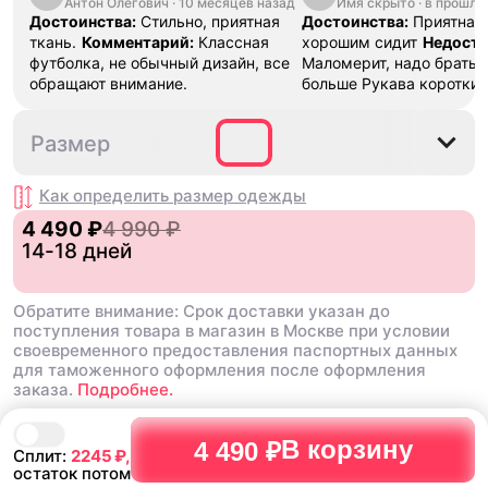
Антон Олегович
·
10 месяцев назад
Имя скрыто
·
в прошло
Достоинства:
Стильно, приятная
Достоинства:
Приятная 
ткань.
Комментарий:
Классная
хорошим сидит
Недоста
футболка, не обычный дизайн, все
Маломерит, надо брать 
обращают внимание.
больше Рукава короткие
фото, взял свой размер 
очень
Ответ поддержки
S
M
L
XL
2XL
3X
Размер
Благодарим за отзыв, в
обратная связь поможе
покупателям сделать п
Как определить размер
одежды
выбор🦄 Если товар не 
4 490 ₽
4 990 ₽
мы рады помочь с его 
14-18 дней
через наш сервис! Напи
поддержку @unicorn_go_
оператор расскажет ва
Обратите внимание: Срок доставки указан до
подробнее об услуге ре
поступления товара в магазин в Москве при условии
своевременного предоставления паспортных данных
для таможенного оформления после оформления
заказа.
Подробнее.
В корзину
4 490 ₽
Сплит:
2245
₽,
остаток потом