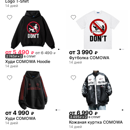
Logo T-Shirt
14 дней
от
5 490
от
3 990
₽
от
6 490
₽
₽
2 745
× 2
в сплит
₽
Футболка COMOWA
Худи COMOWA Hoodie
14 дней
14 дней
от
4 990
от
6 990
₽
₽
3 495
× 2
в сплит
₽
Худи COMOWA
Кожаная куртка COMOWA
14 дней
14 дней