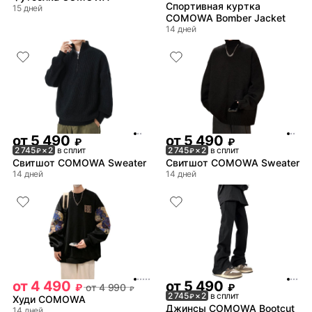
Спортивная куртка
15 дней
COMOWA Bomber Jacket
14 дней
от
5 490
от
5 490
₽
₽
2 745
× 2
в сплит
2 745
× 2
в сплит
₽
₽
Свитшот COMOWA Sweater
Свитшот COMOWA Sweater
14 дней
14 дней
от
4 490
от
5 490
₽
от
4 990
₽
₽
2 745
× 2
в сплит
₽
Худи COMOWA
Джинсы COMOWA Bootcut
14 дней