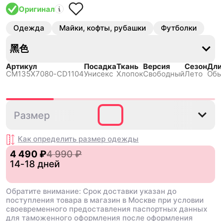
Оригинал
Одежда
Майки, кофты, рубашки
Футболки
黑色
Артикул
Посадка
Ткань
Версия
Сезон
Дл
CM135X7080-CD1104
Унисекс
Хлопок
Свободный
Лето
Обы
S
M
L
XL
2XL
3X
Размер
Как определить размер
одежды
4 490 ₽
4 990 ₽
14-18 дней
Обратите внимание: Срок доставки указан до
поступления товара в магазин в Москве при условии
своевременного предоставления паспортных данных
для таможенного оформления после оформления