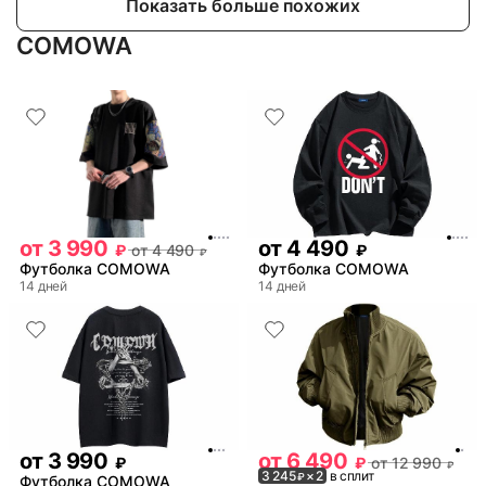
Показать больше похожих
COMOWA
от
3 990
от
4 490
₽
от
4 490
₽
₽
Футболка COMOWA
Футболка COMOWA
14 дней
14 дней
от
3 990
от
6 490
₽
₽
от
12 990
₽
3 245
× 2
в сплит
₽
Футболка COMOWA