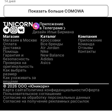
14 дней
Показать больше COMOWA
Приложение
в Телеграме
Дизайн Ильи Бирмана
Магазин
Каталог
Компания
Магазин в Москве
Кроссовки
Приложение
Оплата
Все бренды
Команда
Доставка
Air Jordan
Отзывы
Помощь
Nike
Контакты
Гарантия и
New Balance
безопасность
Adidas
Проверка на
Asics
оригинальность
Как выбрать
размер
Как ухаживать за
вещами
©
2026
ООО «Юникорн»
Карта сайта
Политика конфиденциальности
Оферта
Пользовательское соглашение
Согласие на обработку персональных данных
Согласие на получение рекламных рассылок