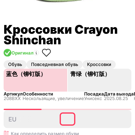
Кроссовки Crayon
Shinchan
Оригинал
Обувь
Повседневная обувь
Кроссовки
蓝色（铆钉版）
青绿（铆钉版）
Артикул
Особенности
Посадка
Дата выхода
208BXX
Нескользящиe, увеличение
Унисекс
2025.08.25
40
41
EU
Как определить размер
обуви