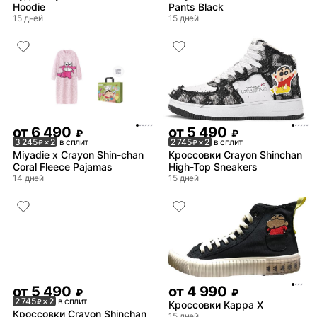
Hoodie
Pants Black
15 дней
15 дней
от
6 490
от
5 490
₽
₽
3 245
× 2
в сплит
2 745
× 2
в сплит
₽
₽
Miyadie x Crayon Shin-chan
Кроссовки Crayon Shinchan
Coral Fleece Pajamas
High-Top Sneakers
14 дней
15 дней
от
5 490
от
4 990
₽
₽
2 745
× 2
в сплит
₽
Кроссовки Kappa X
Кроссовки Crayon Shinchan
15 дней