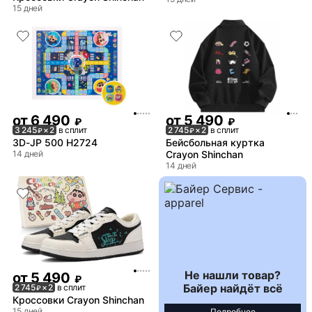
15 дней
от
6 490
от
5 490
₽
₽
3 245
× 2
в сплит
2 745
× 2
в сплит
₽
₽
3D-JP 500 H2724
Бейсбольная куртка
14 дней
Crayon Shinchan
14 дней
Не нашли товар?
от
5 490
₽
Байер найдёт всё
2 745
× 2
в сплит
₽
Кроссовки Crayon Shinchan
15 дней
Подробнее