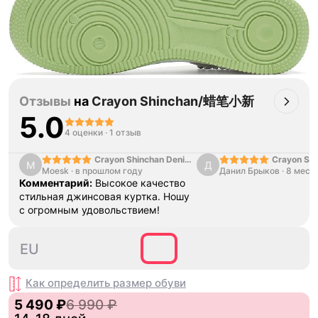
Отзывы
на
Crayon Shinchan/蜡笔小新
5.0
4 оценки
·
1 отзыв
Crayon Shinchan Denim
Crayon Shi
M
Д
Moesk
·
в прошлом году
Jacket
Данил Брыков
Sweater
·
8 меся
Комментарий:
Высокое качество
стильная джинсовая куртка. Ношу
с огромным удовольствием!
40
41
EU
Как определить размер
обуви
5 490 ₽
6 990 ₽