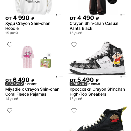
от
4 990
от
4 490
₽
₽
Худи Crayon Shin-chan
Crayon Shin-chan Casual
Hoodie
Pants Black
15 дней
15 дней
от
6 490
от
5 490
₽
₽
3 245
× 2
в сплит
2 745
× 2
в сплит
₽
₽
Miyadie x Crayon Shin-chan
Кроссовки Crayon Shinchan
Coral Fleece Pajamas
High-Top Sneakers
14 дней
15 дней