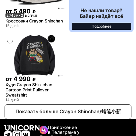
Не нашли товар?
от
5 490
₽
Байер найдёт всё
2 745
× 2
в сплит
₽
Кроссовки Crayon Shinchan
15 дней
Подробнее
от
4 990
₽
Худи Crayon Shin-chan
Cartoon Print Pullover
Sweatshirt
14 дней
Показать больше Crayon Shinchan/蜡笔小新
Приложение
в Телеграме