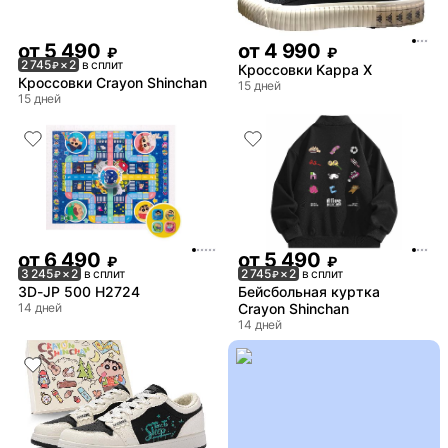
от
5 490
от
4 990
₽
₽
2 745
× 2
в сплит
₽
Кроссовки Kappa X
Кроссовки Crayon Shinchan
15 дней
15 дней
от
6 490
от
5 490
₽
₽
3 245
× 2
в сплит
2 745
× 2
в сплит
₽
₽
3D-JP 500 H2724
Бейсбольная куртка
14 дней
Crayon Shinchan
14 дней