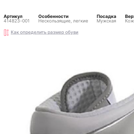
Артикул
Особенности
Посадка
Вер
414823-001
Нескользящиe, легкие
Мужская
Кож
Как определить размер
Как определить размер
обуви
обуви