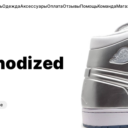
ь
Одежда
Аксессуары
Оплата
Отзывы
Помощь
Команда
Мага
Anodized
ые