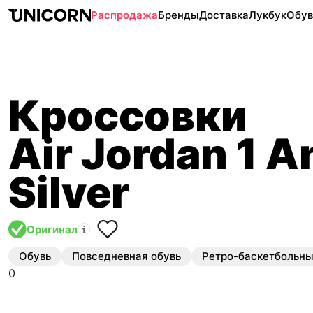
Распродажа
Бренды
Доставка
Лукбук
Обув
Кроссовки
Air Jordan 1 
Silver
Оригинал
Обувь
Повседневная обувь
Ретро-баскетбольн
0