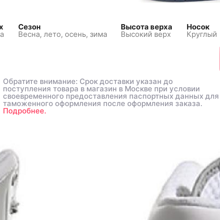
х
Сезон
Высота верха
Носок
а
Весна, лето, осень, зима
Высокий верх
Круглый
Обратите внимание: Срок доставки указан до
Обратите внимание: Срок доставки указан до
поступления товара в магазин в Москве при условии
поступления товара в магазин в Москве при условии
своевременного предоставления паспортных данных для
своевременного предоставления паспортных данных для
таможенного оформления после оформления заказа.
таможенного оформления после оформления заказа.
Подробнее.
Подробнее.