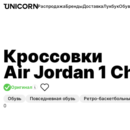
Распродажа
Бренды
Доставка
Лукбук
Обув
Кроссовки
Air Jordan 1 C
Оригинал
Обувь
Повседневная обувь
Ретро-баскетбольн
0