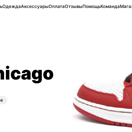
ь
Одежда
Аксессуары
Оплата
Отзывы
Помощь
Команда
Мага
hicago
ые