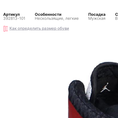
Артикул
Особенности
Посадка
С
392813-101
Нескользящиe, легкие
Мужская
В
Как определить размер
Как определить размер
обуви
обуви