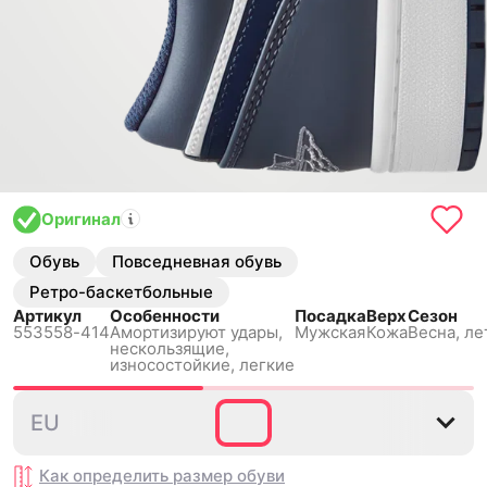
Оригинал
Обувь
Повседневная обувь
Ретро-баскетбольные
Артикул
Особенности
Посадка
Верх
Сезон
553558-414
Амортизируют удары,
Мужская
Кожа
Весна, ле
нескользящиe,
износостойкие, легкие
40
40.5
41
42
42.5
EU
Как определить размер
обуви