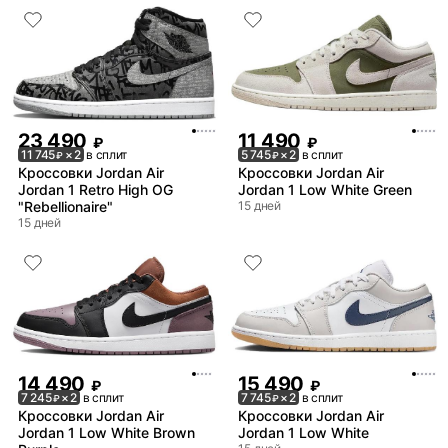
23 490
11 490
₽
₽
11 745
× 2
в сплит
5 745
× 2
в сплит
₽
₽
Кроссовки Jordan Air
Кроссовки Jordan Air
Jordan 1 Retro High OG
Jordan 1 Low White Green
"Rebellionaire"
15 дней
15 дней
14 490
15 490
₽
₽
7 245
× 2
в сплит
7 745
× 2
в сплит
₽
₽
Кроссовки Jordan Air
Кроссовки Jordan Air
Jordan 1 Low White Brown
Jordan 1 Low White