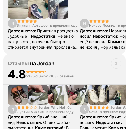
Проверяем на оригинальность
по 16 параметрам.
Если придёт подделка — вернём деньги
в трёхкратном размере.
Как мы провеяем товары
Я
Н
Янукьян Арташес
·
в прошлом году
Нехаев Леонид
·
в про
Достоинства:
Приятная расцветка
Достоинства:
Нормалдакэ , е
, удобные .
Недостатки:
Не знаю
носил
Недостатки:
Норм
как у всех , но очень быстро
ещё не носил
Коммента
стирается внутренняя прокладка
не носил , Нормальакэ
рядом с язычком (
Комментарий:
Классные кроссовки в любом
Отзывы
на
Jordan
случае )
4.8
5385 оценок
·
1637 отзывов
Jordan Why Not .6
Jordan Air
Л
S
Лустин Михаил
"Bright Crimson" PF
·
в прошлом году
Sofia
·
в прошлом году
SE "Turf O
Достоинства:
Яркий внешний
Достоинства:
Яркие, х
вид
Недостатки:
Очень слабая
пошиты
Недостатки:
амортизация
Комментарий:
В
Большемерят
Коммента