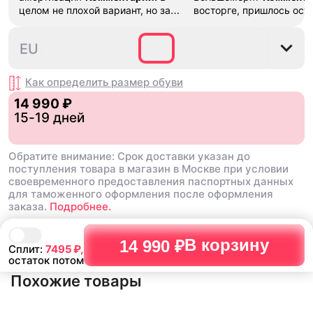
целом не плохой вариант, но за
восторге, пришлось ост
стоимость этих кроссовок
первые на вырост , пер
множество других более хороших
новые поменьше. Наряд
40
40.5
41
42
42.5
EU
баскетбольных кроссовок
красивые.
Как определить размер
обуви
14 990 ₽
15-19 дней
Обратите внимание: Срок доставки указан до
поступления товара в магазин в Москве при условии
своевременного предоставления паспортных данных
для таможенного оформления после оформления
заказа.
Подробнее.
В корзину
14 990 ₽
Сплит:
7495
₽,
остаток потом
Похожие товары