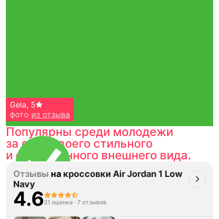
Gela
,
5
фото
из отзыва
Популярны среди молодежи
за счет своего стильного
и современного внешнего вида.
Отзывы
на
кроссовки Air Jordan 1 Low
Navy
4.6
Тройная гарантия
21 оценка
·
7 отзывов
оригинальности
Товар сертифицирован и опломбирован.