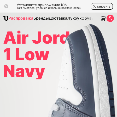
Установите приложение iOS
Установить
Там быстрее, удобнее и больше возможностей
Распродажа
Бренды
Доставка
Лукбук
Обувь
Одежда
Ак
Air Jordan
1 Low
Navy