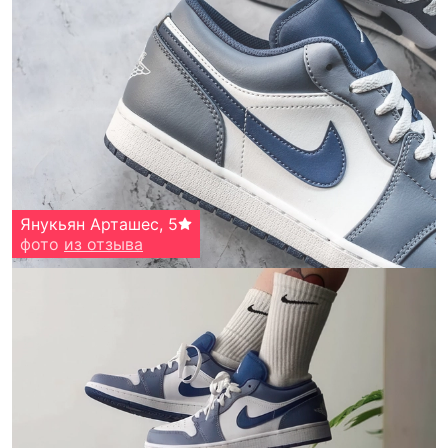
Янукьян Арташес
,
5
фото
из отзыва