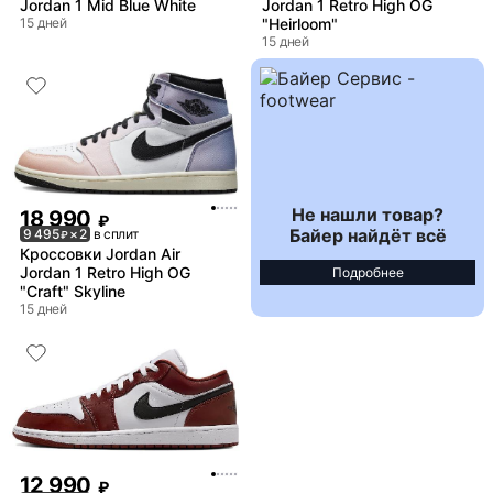
Jordan 1 Mid Blue White
Jordan 1 Retro High OG
15 дней
"Heirloom"
15 дней
Не нашли товар?
18 990
₽
Байер найдёт всё
9 495
× 2
в сплит
₽
Кроссовки Jordan Air
Jordan 1 Retro High OG
Подробнее
"Craft" Skyline
15 дней
12 990
₽