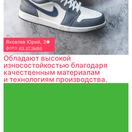
Нехаев Леонид
Третьяков Егор
Яковлев Юрий
,
,
,
3
5
5
фото
фото
фото
из отзыва
из отзыва
из отзыва
Обладают высокой
износостойкостью благодаря
качественным материалам
и технологиям производства.