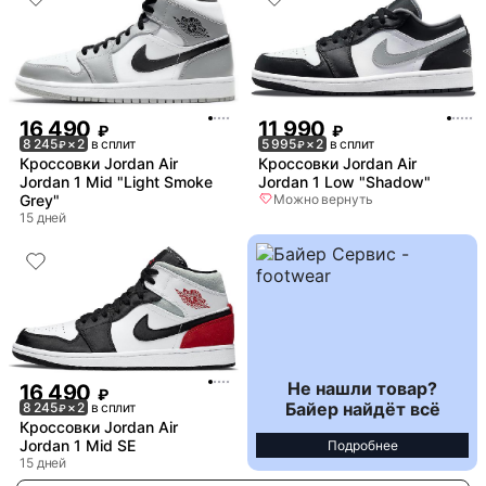
16 490
11 990
₽
₽
8 245
× 2
в сплит
5 995
× 2
в сплит
₽
₽
Кроссовки Jordan Air
Кроссовки Jordan Air
Jordan 1 Mid "Light Smoke
Jordan 1 Low "Shadow"
Grey"
Можно вернуть
15 дней
Не нашли товар?
16 490
₽
Байер найдёт всё
8 245
× 2
в сплит
₽
Кроссовки Jordan Air
Jordan 1 Mid SE
Подробнее
15 дней