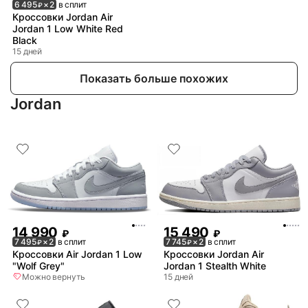
6 495
× 2
в сплит
₽
Кроссовки Jordan Air
Jordan 1 Low White Red
Black
15 дней
Показать больше похожих
Jordan
14 990
15 490
₽
₽
7 495
× 2
в сплит
7 745
× 2
в сплит
₽
₽
Кроссовки Air Jordan 1 Low
Кроссовки Jordan Air
"Wolf Grey"
Jordan 1 Stealth White
Можно вернуть
15 дней