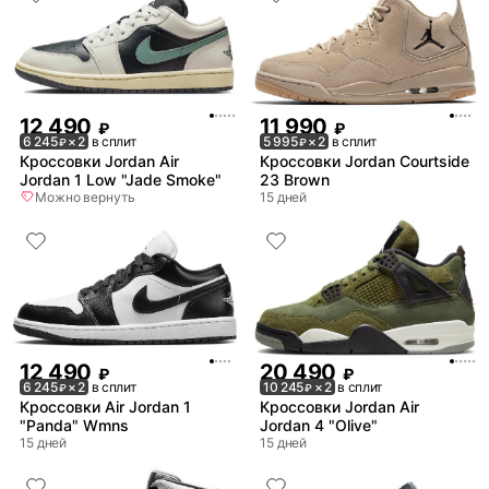
12 490
11 990
₽
₽
6 245
× 2
в сплит
5 995
× 2
в сплит
₽
₽
Кроссовки Jordan Air
Кроссовки Jordan Courtside
Jordan 1 Low "Jade Smoke"
23 Brown
Можно вернуть
15 дней
12 490
20 490
₽
₽
6 245
× 2
в сплит
10 245
× 2
в сплит
₽
₽
Кроссовки Air Jordan 1
Кроссовки Jordan Air
"Panda" Wmns
Jordan 4 "Olive"
15 дней
15 дней