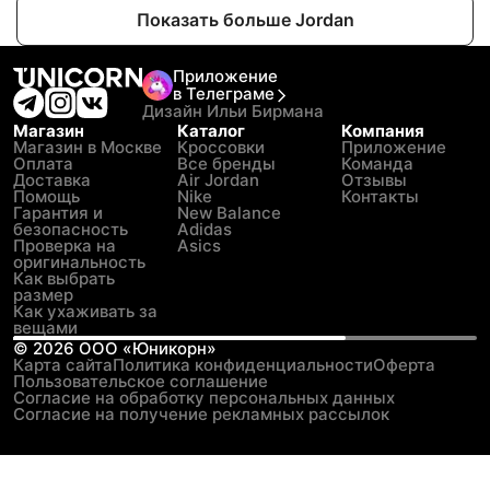
Показать больше Jordan
Приложение
в Телеграме
Дизайн Ильи Бирмана
Магазин
Каталог
Компания
Магазин в Москве
Кроссовки
Приложение
Оплата
Все бренды
Команда
Доставка
Air Jordan
Отзывы
Помощь
Nike
Контакты
Гарантия и
New Balance
безопасность
Adidas
Проверка на
Asics
оригинальность
Как выбрать
размер
Как ухаживать за
вещами
©
2026
ООО «Юникорн»
Карта сайта
Политика конфиденциальности
Оферта
Пользовательское соглашение
Согласие на обработку персональных данных
Согласие на получение рекламных рассылок