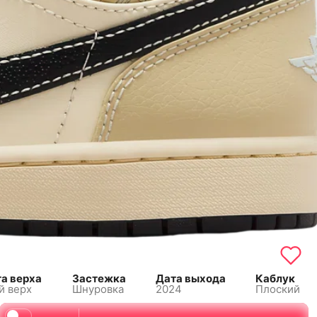
а верха
Застежка
Дата выхода
Каблук
й верх
Шнуровка
2024
Плоский