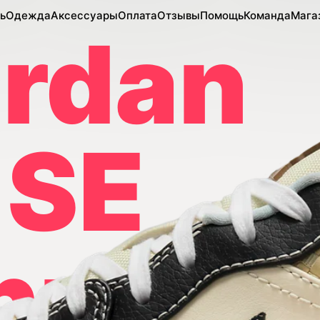
ь
Одежда
Аксессуары
Оплата
Отзывы
Помощь
Команда
Мага
ordan
 SE
nut