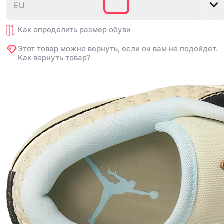
EU
EU
40
40
40.5
40.5
41
41
42
42
42.5
42.5
4
4
Как определить размер
Как определить размер
обуви
обуви
Этот товар можно вернуть, если он вам не подойдет.
Этот товар можно вернуть, если он вам не подойдет.
Как вернуть товар?
Как вернуть товар?