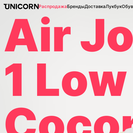
Распродажа
Бренды
Доставка
Лукбук
Обув
Air J
1 Low
Coco