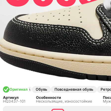
Milk/
Обувь
Повседневная обувь
Ретр
Оригинал
Артикул
Особенности
Пос
HQ3437-101
Нескользящиe,
износостойкие
Муж