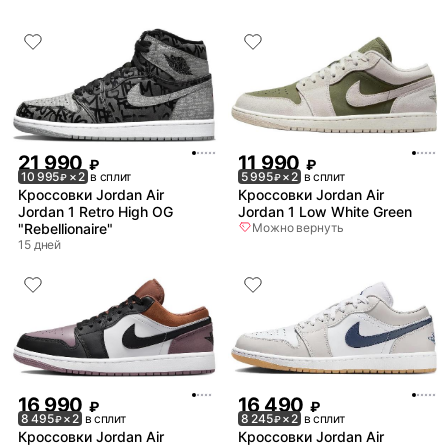
21 990
11 990
₽
₽
10 995
× 2
в сплит
5 995
× 2
в сплит
₽
₽
Кроссовки Jordan Air
Кроссовки Jordan Air
Jordan 1 Retro High OG
Jordan 1 Low White Green
"Rebellionaire"
Можно вернуть
15 дней
16 990
16 490
₽
₽
8 495
× 2
в сплит
8 245
× 2
в сплит
₽
₽
Кроссовки Jordan Air
Кроссовки Jordan Air