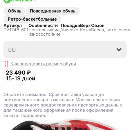
Обувь
Повседневная обувь
Ретро-баскетбольные
Артикул
Особенности
Посадка
Верх
Сезон
DV1748-601
Нескользящиe,
Унисекс
Кожа
Весна, лето, осен
износостойкие
36
36.5
37.5
38
38.5
EU
Как определить размер
обуви
23 490 ₽
15-19 дней
Обратите внимание: Срок доставки указан до
поступления товара в магазин в Москве при условии
своевременного предоставления паспортных данных
для таможенного оформления после оформления
заказа.
Подробнее.