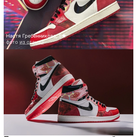
Настя Гребенникова
,
5
фото
из отзыва