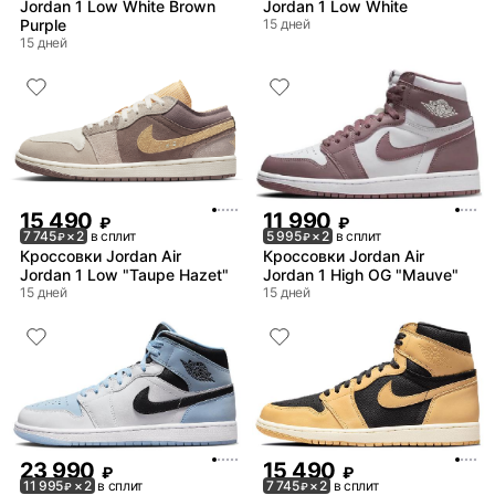
Jordan 1 Low White Brown
Jordan 1 Low White
Purple
15 дней
15 дней
15 490
11 990
₽
₽
7 745
× 2
в сплит
5 995
× 2
в сплит
₽
₽
Кроссовки Jordan Air
Кроссовки Jordan Air
Jordan 1 Low "Taupe Hazet"
Jordan 1 High OG "Mauve"
15 дней
15 дней
23 990
15 490
₽
₽
11 995
× 2
в сплит
7 745
× 2
в сплит
₽
₽