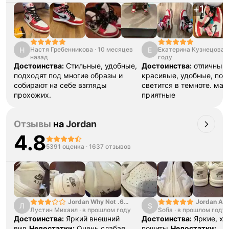
+
1
Тройная гарантия
оригинальности
Товар сертифицирован и опломбирован.
Проверяем на оригинальность
Н
Е
Настя Гребенникова
·
10 месяцев
Екатерина Кузнецова
·
по 16 параметрам.
назад
году
Если придёт подделка — вернём деньги
Достоинства:
Стильные, удобные,
Достоинства:
отличный 
в трёхкратном размере.
Как мы провеяем товары
подходят под многие образы и
красивые, удобные, по
собирают на себе взгляды
светится в темноте. ма
прохожих.
приятные
Отзывы
на
Jordan
4.8
5391 оценка
·
1637 отзывов
Jordan Why Not .6
Jordan Air
Л
S
Лустин Михаил
"Bright Crimson" PF
·
в прошлом году
Sofia
·
в прошлом году
SE "Turf O
Достоинства:
Яркий внешний
Достоинства:
Яркие, х
вид
Недостатки:
Очень слабая
пошиты
Недостатки: