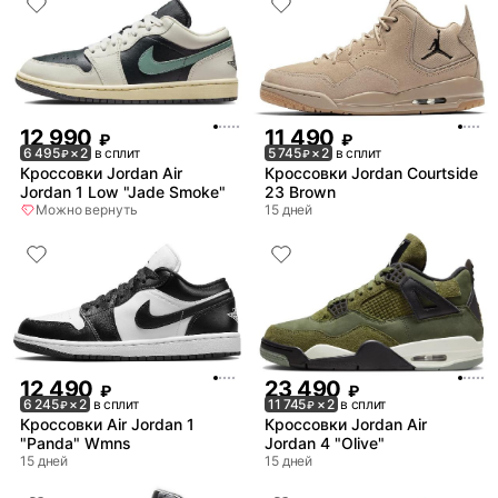
12 990
11 490
₽
₽
6 495
× 2
в сплит
5 745
× 2
в сплит
₽
₽
Кроссовки Jordan Air
Кроссовки Jordan Courtside
Jordan 1 Low "Jade Smoke"
23 Brown
Можно вернуть
15 дней
12 490
23 490
₽
₽
6 245
× 2
в сплит
11 745
× 2
в сплит
₽
₽
Кроссовки Air Jordan 1
Кроссовки Jordan Air
"Panda" Wmns
Jordan 4 "Olive"
15 дней
15 дней