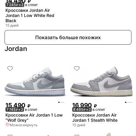
14 490
₽
7 245
× 2
в сплит
₽
Кроссовки Jordan Air
Jordan 1 Low White Red
Black
15 дней
Показать больше похожих
Jordan
15 490
16 990
₽
₽
7 745
× 2
в сплит
8 495
× 2
в сплит
₽
₽
Кроссовки Air Jordan 1 Low
Кроссовки Jordan Air
"Wolf Grey"
Jordan 1 Stealth White
Можно вернуть
15 дней