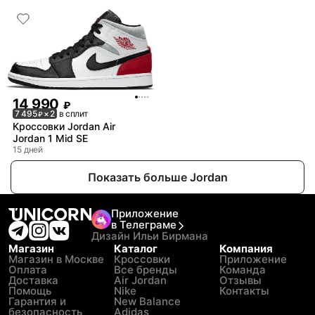
14 990
₽
7 495
× 2
в сплит
₽
Кроссовки Jordan Air
Jordan 1 Mid SE
15 дней
Показать больше Jordan
Приложение
в Телеграме
Дизайн Ильи Бирмана
Магазин
Каталог
Компания
Магазин в Москве
Кроссовки
Приложение
Оплата
Все бренды
Команда
Доставка
Air Jordan
Отзывы
Помощь
Nike
Контакты
Гарантия и
New Balance
безопасность
Adidas