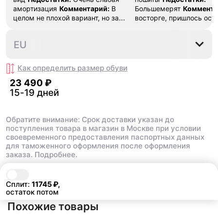
амортизация
Комментарий:
В
Большемерят
Коммента
целом не плохой вариант, но за
восторге, пришлось ост
стоимость этих кроссовок
первые на вырост , пер
множество других более хороших
новые поменьше. Наряд
36
36.5
37.5
38
38.5
EU
баскетбольных кроссовок
красивые.
Как определить размер
обуви
23 490 ₽
15-19 дней
Обратите внимание: Срок доставки указан до
поступления товара в магазин в Москве при условии
своевременного предоставления паспортных данных
для таможенного оформления после оформления
заказа.
Подробнее.
В корзину
23 490 ₽
Сплит:
11745
₽,
остаток потом
Похожие товары