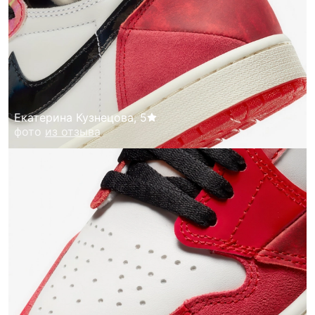
Екатерина Кузнецова
,
5
фото
из отзыва