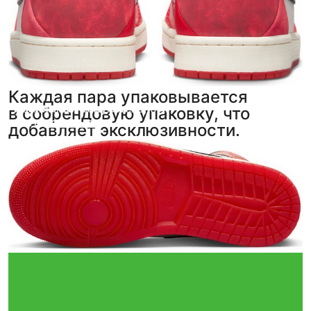
Каждая пара упаковывается
Полина Галкина
Анонимный покупатель
,
5
,
5
в собрендовую упаковку, что
фото
фото
из отзыва
из отзыва
добавляет эксклюзивности.