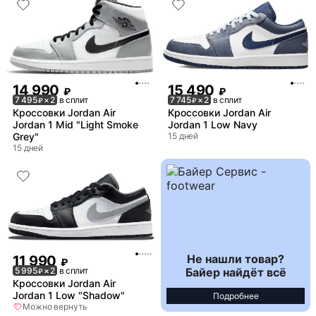
14 990
15 490
₽
₽
7 495
× 2
в сплит
7 745
× 2
в сплит
₽
₽
Кроссовки Jordan Air
Кроссовки Jordan Air
Jordan 1 Mid "Light Smoke
Jordan 1 Low Navy
Grey"
15 дней
15 дней
Не нашли товар?
11 990
₽
Байер найдёт всё
5 995
× 2
в сплит
₽
Кроссовки Jordan Air
Jordan 1 Low "Shadow"
Подробнее
Можно вернуть